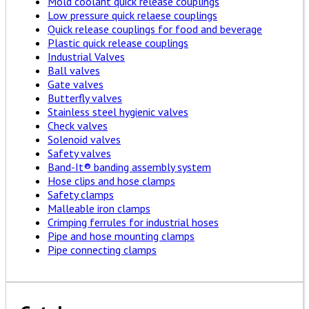
Mold coolant quick release couplings
Low pressure quick relaese couplings
Quick release couplings for food and beverage
Plastic quick release couplings
Industrial Valves
Ball valves
Gate valves
Butterfly valves
Stainless steel hygienic valves
Check valves
Solenoid valves
Safety valves
Band-It® banding assembly system
Hose clips and hose clamps
Safety clamps
Malleable iron clamps
Crimping ferrules for industrial hoses
Pipe and hose mounting clamps
Pipe connecting clamps