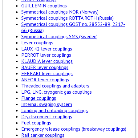
GUILLEMIN couplings
Symmetrical couplings NOR (Norway)
Symmetrical couplings ROTTA ROTH (Russia)
Symmetrical couplings GOST no. 28352-89, 2217-
66 (Russia)
Symmetrical couplings SMS (Sweden)
Lever couplings
LAUX 42 lever couplings
PERROT lever couplings
KLAUDIA lever couplings
BAUER lever couplings
FERRARI lever couplings
ANFOR lever couplings
Threaded couplings and adapters
LPG, LNG, cryogenic gas couplings
Flange couplings
Internal swaging system
Loading and unloading couplings
Dry disconnect couplings
Fuel couplings
Emergency release couplings (breakaway couplings)
Rail tanker couplings