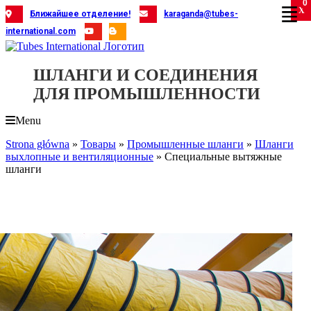
0
Skip
X
X
X
X
X
X
X
X
X
X
X
X
X
X
X
X
X
X
X
Ближайшее отделение!
karaganda@tubes-
to
international.com
content
ШЛАНГИ И СОЕДИНЕНИЯ
ДЛЯ ПРОМЫШЛЕННОСТИ
Menu
Strona główna
»
Товары
»
Промышленные шланги
»
Шланги
выхлопные и вентиляционные
»
Специальные вытяжные
шланги