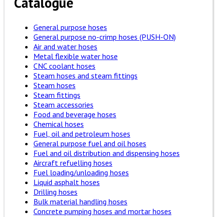
Catalogue
General purpose hoses
General purpose no-crimp hoses (PUSH-ON)
Air and water hoses
Metal flexible water hose
CNC coolant hoses
Steam hoses and steam fittings
Steam hoses
Steam fittings
Steam accessories
Food and beverage hoses
Chemical hoses
Fuel, oil and petroleum hoses
General purpose fuel and oil hoses
Fuel and oil distribution and dispensing hoses
Aircraft refuelling hoses
Fuel loading/unloading hoses
Liquid asphalt hoses
Drilling hoses
Bulk material handling hoses
Concrete pumping hoses and mortar hoses