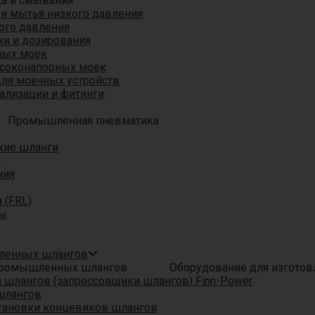
ка и смывания
 и мытья низкого давления
ого давления
ки и дозирования
ных моек
ысоконапорных моек
для моечных устройств
ализации и фитинги
Промышленная пневматика
кие шланги
T
ния
 (FRL)
ры
шленных шлангов
Оборудование для изгото
шлангов (запрессовщики шлангов) Finn-Power
шлангов
тановки концевиков шлангов