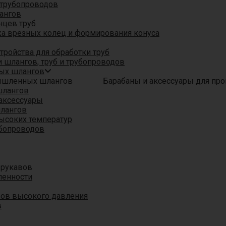
трубопроводов
ангов
нцев труб
а врезных колец и формирования конуса
ройства для обработки труб
 шлангов, труб и трубопроводов
ых шлангов
Барабаны и аксессуары для п
шлангов
аксессуары
шлангов
ысоких температур
убопроводов
 рукавов
ленности
вов высокого давления
в