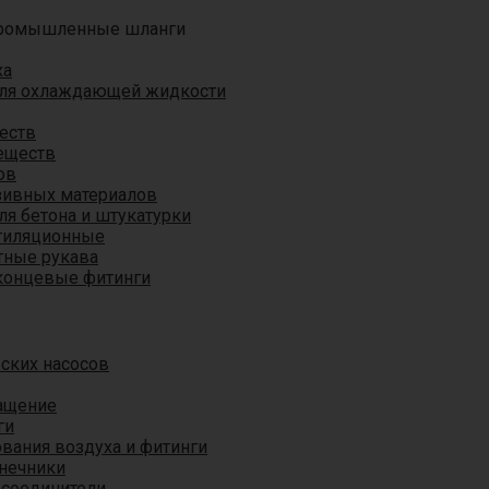
ромышленные шланги
ха
для охлаждающей жидкости
еств
еществ
ов
азивных материалов
я бетона и штукатурки
тиляционные
ные рукава
концевые фитинги
ских насосов
ащение
ги
вания воздуха и фитинги
нечники
 соединители