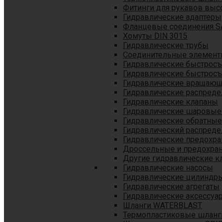
Фитинги для рукавов выс
Гидравлические адаптеры
Фланцевые соединения S
Хомуты DIN 3015
Гидравлические трубы
Соединительные элементы
Гидравлические быстрос
Гидравлические быстрос
Гидравлические вращающ
Гидравлические распреде
Гидравлические клапаны
Гидравлические шаровые
Гидравлические обратные
Гидравлический распреде
Гидравлические предохр
Дроссельные и предохра
Другие гидравлические к
Гидравлические насосы
Гидравлические цилиндр
Гидравлические агрегаты
Гидравлические аксессуа
Шланги WATERBLAST
Термопластиковые шланг