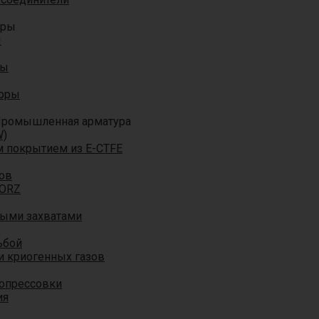
оры
ы
ры
торы
ромышленная арматура
W)
м покрытием из E-CTFE
ов
TORZ
ными захватами
ьбой
и криогенных газов
 опрессовки
ия