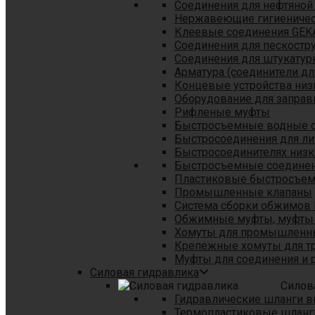
Соединения для нефтяной
Нержавеющие гигиеничес
Клеевые соединения GEK
Соединения для пескостр
Cоединения для штукатур
Арматура (соединители дл
Концевые устройства низ
Оборудование для заправ
Рифленые муфты
Быстросъемные водные 
Быстросоединения для л
Быстросоединителях низк
Быстросъемные соединени
Пластиковые быстросъе
Промышленные клапаны
Система сборки обжимов 
Обжимные муфты, муфты 
Хомуты для промышленн
Крепежные хомуты для тр
Муфты для соединения и 
Силовая гидравлика
Силов
Гидравлические шланги в
Термопластиковые шланг