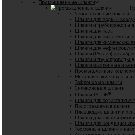
Промышленные шланги
П
Универсальные шланги
Шланги для воды и возду
Шланги и трубопроводы 
Шланги для пара
Шланги для пищевых вещ
Шланги для химических в
Шланги для нефтепродукт
Шланги (Рукава) для абр
Шланги и трубопроводы дл
Шланги выхлопные и вен
Промышленные композит
Металлические шланги и 
Тефлоновые шланги
Силиконовые шланги
®
Шланги TYGON
Шланги для перистальтиче
Подогреваемые шланги
Плавающие шланги и осн
Шланги для газов и фитин
Шланги для кондициониро
Тормозные шланги и нако
Автомобильные шланги и