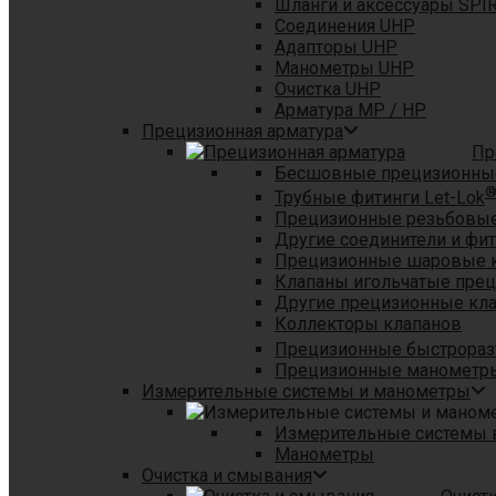
Шланги и аксессуары SPI
Соединения UHP
Адапторы UHP
Манометры UHP
Очистка UHP
Арматура MP / HP
Прецизионная арматура
Пр
Бесшовные прецизионны
Трубные фитинги Let-Lok
Прецизионные резьбовые
Другие соединители и фи
Прецизионные шаровые 
Клапаны игольчатые пре
Другие прецизионные кл
Коллекторы клапанов
Прецизионные быстрораз
Прецизионные манометры
Измерительные системы и манометры
Измерительные системы в
Манометры
Очистка и смывания