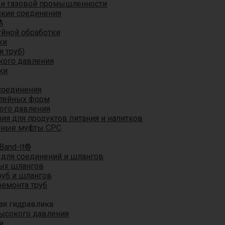
 и газовой промышленности
кие соединения
A
уйной обработки
ки
я труб)
кого давления
ки
соединения
итейных форм
ого давления
я для продуктов питания и напитков
мные муфты CPC
Band-It®
для соединений и шлангов
ых шлангов
уб и шлангов
ремонта труб
ая гидравлика
ысокого давления
и