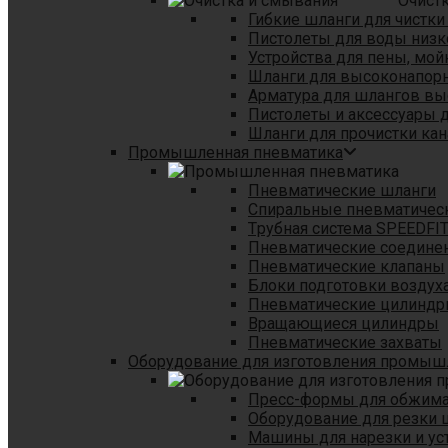
Очист
Гибкие шланги для чистки
Пистолеты для воды низк
Устройства для пены, мой
Шланги для высоконапор
Арматура для шлангов в
Пистолеты и аксессуары 
Шланги для прочистки кан
Промышленная пневматика
Пневматические шланги
Спиральные пневматичес
Tрубная система SPEEDFI
Пневматические соедине
Пневматические клапаны
Блоки подготовки воздуха
Пневматические цилинд
Вращающиеся цилиндры
Пневматические захваты
Оборудование для изготовления промы
Пресс-формы для обжима 
Оборудование для резки 
Машины для нарезки и ус