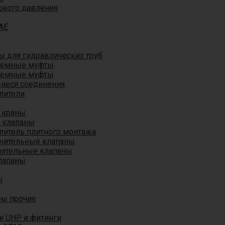
окого давления
AE
 для гидравлических труб
ъемные муфты
ъемные муфты
иеся соединения
лители
 краны
 клапаны
литель плитного монтажа
анительные клапаны
нительные клапаны
лапаны
ы
ры прочие
и UHP и фитинги