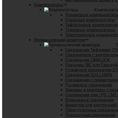
Компенсаторы
Компенсат
Резиновые компенсатор
Стальные компенсаторы
Тефлоновые компенсато
Тканевые компенсаторы
Эластомерные компенса
Промышленная арматура
П
Соединения Tankwagen (T
Соединители с внутренни
Соединение CAMLOCK
Разъемы IBC для Еврокуб
Пожарные соединения S
Соединения GUILLEMIN
Соединения с симметрич
Рычажные соединения
Зажимы и адаптеры с рез
Соединения для LPG, LNG 
Фланцевые соединения
Арматура для внутренней
Перегрузочные соединен
Поворотные соединения