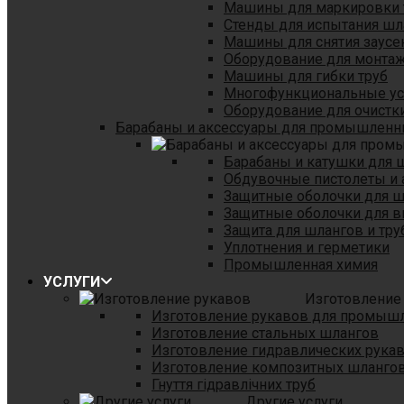
Машины для маркировки 
Стенды для испытания шл
Машины для снятия заусе
Оборудование для монтаж
Машины для гибки труб
Многофункциональные уст
Оборудование для очистки
Барабаны и аксессуары для промышленн
Барабаны и катушки для 
Обдувочные пистолеты и 
Защитные оболочки для 
Защитные оболочки для в
Защита для шлангов и тр
Уплотнения и герметики
Промышленная химия
УСЛУГИ
Изготовление
Изготовление рукавов для промыш
Изготовление стальных шлангов
Изготовление гидравлических рука
Изготовление композитных шланго
Гнуття гідравлічних труб
Другие услуги