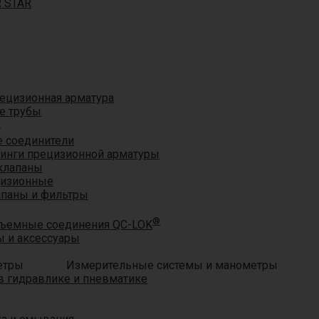
R STAR
ецизионная арматура
е трубы
®
 соединители
тинги прецизионной арматуры
клапаны
цизионные
апаны и фильтры
®
ъемные соединения QC-LOK
 и аксессуары
Измерительные системы и манометры
 гидравлике и пневматике