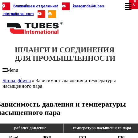
0
Skip
X
X
X
X
X
X
X
X
X
X
X
X
X
X
X
X
X
X
X
Ближайшее отделение!
karaganda@tubes-
to
international.com
content
ШЛАНГИ И СОЕДИНЕНИЯ
ДЛЯ ПРОМЫШЛЕННОСТИ
Menu
Strona główna
»
Зависимость давления и температуры
насыщенного пара
Зависимость давления и температуры
насыщенного пара
рабочее давление
температура насыщенного пара
[бар]
[PSI]
[°C]
[°F]