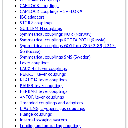
CAMLOCK couplings
CAMLOCK couplings – SAFLOK®
IBC adaptors
STORZ couplings
GUILLEMIN couplings
Symmetrical couplings NOR (Norway)
Symmetrical couplings ROTTA ROTH (Russia)
Symmetrical couplings GOST no. 28352-89, 2217-
66 (Russia)
Symmetrical couplings SMS (Sweden)
Lever couplings
LAUX 42 lever couplings
PERROT lever couplings
KLAUDIA lever couplings
BAUER lever couplings
FERRARI lever couplings
ANFOR lever couplings
Threaded couplings and adapters
LPG, LNG, cryogenic gas couplings
Flange couplings
Internal swaging system
Loading and unloading couplings