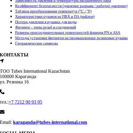
Зависимость давления и температуры насыщенного пара
Коэффициент безопасности (давление разрыва / рабочее давление)
Таблица преобразования температур (°C / °F)
Характеристики рукавов из ПВХ и ПА (найлон)
Потери давления в рукавах для воды
Фитинги – типы резьб и соединений
Размеры присоединительных поверхностей фланцев PN и ASA
Методы установки фитингов на промышленные резиновые рукавы
Гидравлические символы
КОНТАКТЫ
ТОО Tubes International Kazachstan
100000 Караганда
ул. Резника 16
тел.:
+7 7212 90 93 95
Email:
karaganda@tubes-international.com