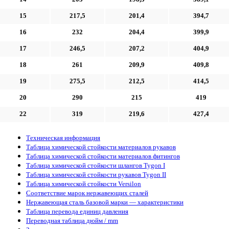
15
217,5
201,4
394,7
16
232
204,4
399,9
17
246,5
207,2
404,9
18
261
209,9
409,8
19
275,5
212,5
414,5
20
290
215
419
22
319
219,6
427,4
Техническая информация
Таблица химической стойкости материалов рукавов
Таблица химической стойкости материалов фитингов
Таблица химической стойкости шлангов Tygon I
Таблица химической стойкости рукавов Tygon II
Таблица химической стойкости Versilon
Соответствие марок нержавеющих сталей
Нержавеющая сталь базовой марки — характеристики
Таблица перевода единиц давления
Переводная таблица дюйм / mm