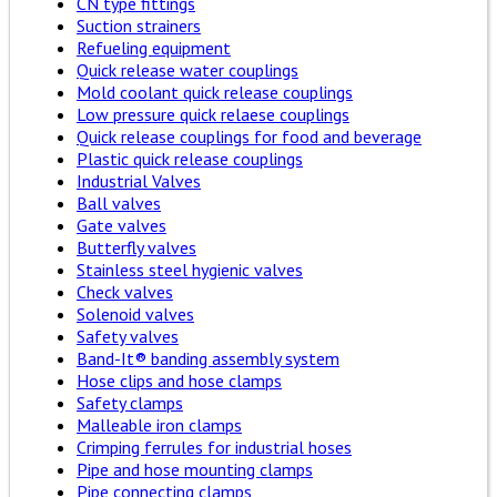
CN type fittings
Suction strainers
Refueling equipment
Quick release water couplings
Mold coolant quick release couplings
Low pressure quick relaese couplings
Quick release couplings for food and beverage
Plastic quick release couplings
Industrial Valves
Ball valves
Gate valves
Butterfly valves
Stainless steel hygienic valves
Check valves
Solenoid valves
Safety valves
Band-It® banding assembly system
Hose clips and hose clamps
Safety clamps
Malleable iron clamps
Crimping ferrules for industrial hoses
Pipe and hose mounting clamps
Pipe connecting clamps