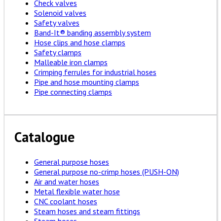
Check valves
Solenoid valves
Safety valves
Band-It® banding assembly system
Hose clips and hose clamps
Safety clamps
Malleable iron clamps
Crimping ferrules for industrial hoses
Pipe and hose mounting clamps
Pipe connecting clamps
Catalogue
General purpose hoses
General purpose no-crimp hoses (PUSH-ON)
Air and water hoses
Metal flexible water hose
CNC coolant hoses
Steam hoses and steam fittings