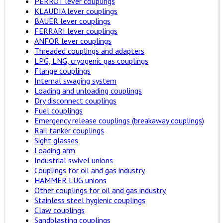
PERROT lever couplings
KLAUDIA lever couplings
BAUER lever couplings
FERRARI lever couplings
ANFOR lever couplings
Threaded couplings and adapters
LPG, LNG, cryogenic gas couplings
Flange couplings
Internal swaging system
Loading and unloading couplings
Dry disconnect couplings
Fuel couplings
Emergency release couplings (breakaway couplings)
Rail tanker couplings
Sight glasses
Loading arm
Industrial swivel unions
Couplings for oil and gas industry
HAMMER LUG unions
Other couplings for oil and gas industry
Stainless steel hygienic couplings
Claw couplings
Sandblasting couplings