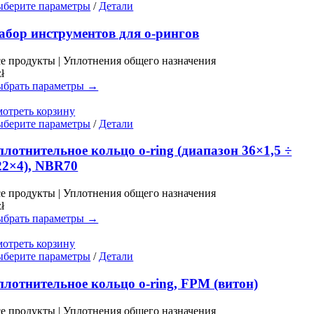
Этот
берите параметры
/
Детали
товар
имеет
абор инструментов для o-рингов
несколько
вариаций.
е продукты | Уплотнения общего назначения
Опции
zł
можно
брать параметры →
выбрать
на
отреть корзину
странице
Этот
берите параметры
/
Детали
товара.
товар
имеет
плотнительное кольцо o-ring (диапазон 36×1,5 ÷
несколько
22×4), NBR70
вариаций.
Опции
е продукты | Уплотнения общего назначения
можно
zł
выбрать
брать параметры →
на
странице
отреть корзину
товара.
Этот
берите параметры
/
Детали
товар
имеет
плотнительное кольцо o-ring, FPM (витон)
несколько
вариаций.
е продукты | Уплотнения общего назначения