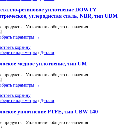
товар
имеет
еталло-резиновое уплотнение DOWTY
несколько
етрическое, углеродистая сталь, NBR, тип UDM
вариаций.
Опции
е продукты | Уплотнения общего назначения
можно
zł
выбрать
брать параметры →
на
странице
отреть корзину
товара.
Этот
берите параметры
/
Детали
товар
имеет
лоское медное уплотнение, тип UM
несколько
вариаций.
е продукты | Уплотнения общего назначения
Опции
zł
можно
брать параметры →
выбрать
на
отреть корзину
странице
Этот
берите параметры
/
Детали
товара.
товар
имеет
лоское уплотнение PTFE, тип UBW 140
несколько
вариаций.
е продукты | Уплотнения общего назначения
Опции
zł