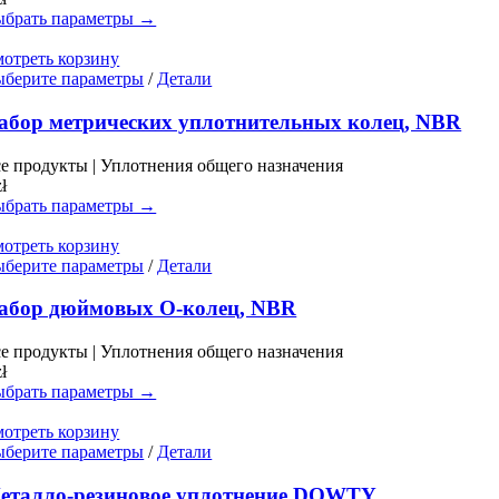
можно
брать параметры →
выбрать
на
отреть корзину
странице
Этот
берите параметры
/
Детали
товара.
товар
имеет
абор метрических уплотнительных колец, NBR
несколько
вариаций.
е продукты | Уплотнения общего назначения
Опции
zł
можно
брать параметры →
выбрать
на
отреть корзину
странице
Этот
берите параметры
/
Детали
товара.
товар
имеет
абор дюймовых O-колец, NBR
несколько
вариаций.
е продукты | Уплотнения общего назначения
Опции
zł
можно
брать параметры →
выбрать
на
отреть корзину
странице
Этот
берите параметры
/
Детали
товара.
товар
имеет
еталло-резиновое уплотнение DOWTY