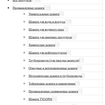
Все продукты
товара.
708
Промышленные шланги
45
Универсальные шланги
189
Шланги для воды и воздуха
32
Шланги для водяного пара
43
Шланги для пищевых продуктов
18
Химические шланги
43
Шланги для нефтепродуктов
23
Трубопроводы (для твердых веществ)
69
Отводные и вентиляционные шланги
2
Металлические шланги и трубопроводы
28
Тефлоновые шланги и наконечники
11
Промышленные силиконовые шланги
26
Шланги TYGON®