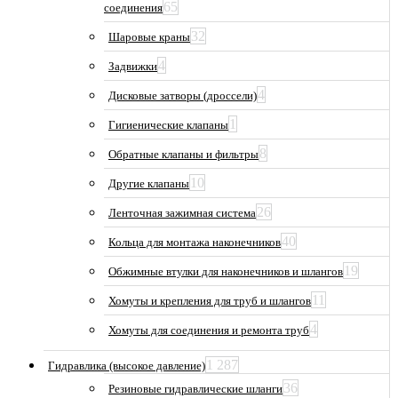
65
соединения
32
Шаровые краны
4
Задвижки
4
Дисковые затворы (дроссели)
1
Гигиенические клапаны
8
Обратные клапаны и фильтры
10
Другие клапаны
26
Ленточная зажимная система
40
Кольца для монтажа наконечников
19
Обжимные втулки для наконечников и шлангов
11
Хомуты и крепления для труб и шлангов
4
Хомуты для соединения и ремонта труб
1 287
Гидравлика (высокое давление)
36
Резиновые гидравлические шланги