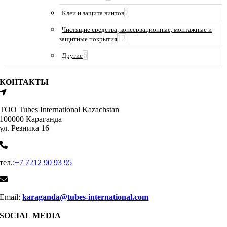
7
Клеи и защита винтов
Чистящие средства, консервационные, монтажные и
12
защитные покрытия
6
Другие
КОНТАКТЫ
ТОО Tubes International Kazachstan
100000 Караганда
ул. Резника 16
тел.:
+7 7212 90 93 95
Email:
karaganda@tubes-international.com
SOCIAL MEDIA