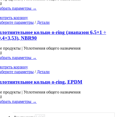
Опции
zł
можно
брать параметры →
выбрать
на
отреть корзину
странице
Этот
берите параметры
/
Детали
товара.
товар
имеет
плотнительное кольцо o-ring (диапазон 6,5×1 ÷
несколько
0,4×3,53), NBR90
вариаций.
Опции
е продукты | Уплотнения общего назначения
можно
zł
выбрать
брать параметры →
на
странице
отреть корзину
товара.
Этот
берите параметры
/
Детали
товар
имеет
плотнительное кольцо o-ring, EPDM
несколько
вариаций.
е продукты | Уплотнения общего назначения
Опции
zł
можно
брать параметры →
выбрать
на
странице
4 606