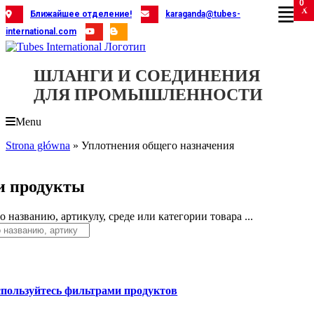
0
Skip
X
X
X
X
X
X
X
X
X
X
X
X
X
X
X
X
X
X
X
Ближайшее отделение!
karaganda@tubes-
to
international.com
content
ШЛАНГИ И СОЕДИНЕНИЯ
ДЛЯ ПРОМЫШЛЕННОСТИ
Menu
Strona główna
»
Уплотнения общего назначения
 продукты
 названию, артикулу, среде или категории товара ...
спользуйтесь фильтрами продуктов