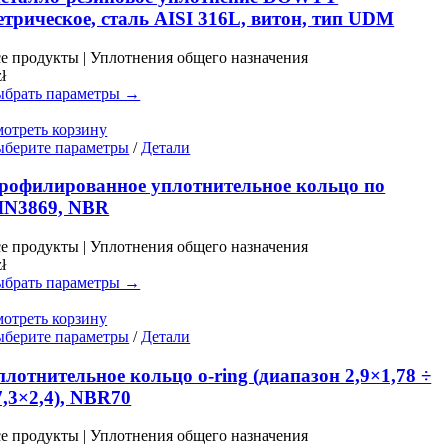
несколько
етрическое, сталь AISI 316L, витон, тип UDM
вариаций.
Опции
е продукты | Уплотнения общего назначения
можно
zł
выбрать
брать параметры →
на
странице
отреть корзину
товара.
Этот
берите параметры
/
Детали
товар
имеет
рофилированное уплотнительное кольцо по
несколько
IN3869, NBR
вариаций.
Опции
е продукты | Уплотнения общего назначения
можно
zł
выбрать
брать параметры →
на
странице
отреть корзину
товара.
Этот
берите параметры
/
Детали
товар
имеет
плотнительное кольцо o-ring (диапазон 2,9×1,78 ÷
несколько
7,3×2,4), NBR70
вариаций.
Опции
е продукты | Уплотнения общего назначения
можно