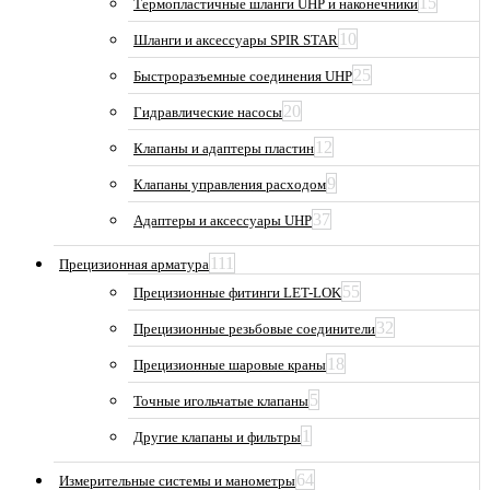
15
Термопластичные шланги UHP и наконечники
10
Шланги и аксессуары SPIR STAR
25
Быстроразъемные соединения UHP
20
Гидравлические насосы
12
Клапаны и адаптеры пластин
9
Клапаны управления расходом
37
Адаптеры и аксессуары UHP
111
Прецизионная арматура
55
Прецизионные фитинги LET-LOK
32
Прецизионные резьбовые соединители
18
Прецизионные шаровые краны
5
Точные игольчатые клапаны
1
Другие клапаны и фильтры
64
Измерительные системы и манометры