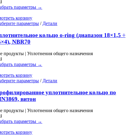
zł
выбрать
брать параметры →
на
странице
отреть корзину
товара.
Этот
берите параметры
/
Детали
товар
имеет
плотнительное кольцо o-ring (диапазон 18×1,5 ÷
несколько
5×4), NBR70
вариаций.
Опции
е продукты | Уплотнения общего назначения
можно
zł
выбрать
брать параметры →
на
странице
отреть корзину
товара.
Этот
берите параметры
/
Детали
товар
имеет
рофилированное уплотнительное кольцо по
несколько
IN3869, витон
вариаций.
Опции
е продукты | Уплотнения общего назначения
можно
zł
выбрать
брать параметры →
на
странице
отреть корзину
товара.