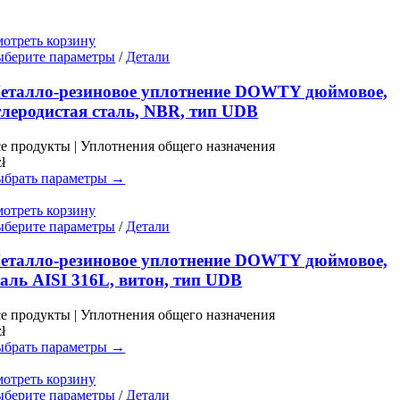
отреть корзину
Этот
берите параметры
/
Детали
товар
имеет
еталло-резиновое уплотнение DOWTY дюймовое,
несколько
глеродистая сталь, NBR, тип UDB
вариаций.
Опции
е продукты | Уплотнения общего назначения
можно
zł
выбрать
брать параметры →
на
странице
отреть корзину
товара.
Этот
берите параметры
/
Детали
товар
имеет
еталло-резиновое уплотнение DOWTY дюймовое,
несколько
таль AISI 316L, витон, тип UDB
вариаций.
Опции
е продукты | Уплотнения общего назначения
можно
zł
выбрать
брать параметры →
на
странице
отреть корзину
товара.
Этот
берите параметры
/
Детали