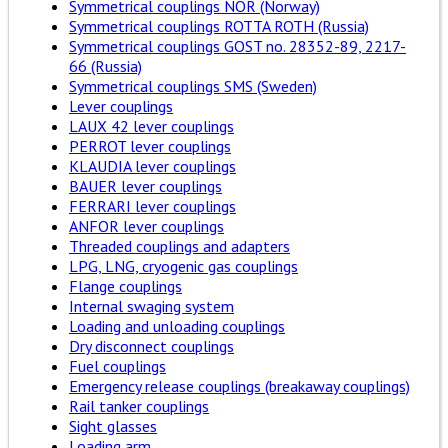
Symmetrical couplings NOR (Norway)
Symmetrical couplings ROTTA ROTH (Russia)
Symmetrical couplings GOST no. 28352-89, 2217-
66 (Russia)
Symmetrical couplings SMS (Sweden)
Lever couplings
LAUX 42 lever couplings
PERROT lever couplings
KLAUDIA lever couplings
BAUER lever couplings
FERRARI lever couplings
ANFOR lever couplings
Threaded couplings and adapters
LPG, LNG, cryogenic gas couplings
Flange couplings
Internal swaging system
Loading and unloading couplings
Dry disconnect couplings
Fuel couplings
Emergency release couplings (breakaway couplings)
Rail tanker couplings
Sight glasses
Loading arm