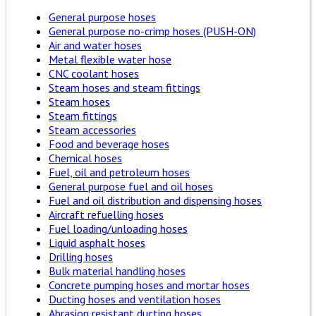
General purpose hoses
General purpose no-crimp hoses (PUSH-ON)
Air and water hoses
Metal flexible water hose
CNC coolant hoses
Steam hoses and steam fittings
Steam hoses
Steam fittings
Steam accessories
Food and beverage hoses
Chemical hoses
Fuel, oil and petroleum hoses
General purpose fuel and oil hoses
Fuel and oil distribution and dispensing hoses
Aircraft refuelling hoses
Fuel loading/unloading hoses
Liquid asphalt hoses
Drilling hoses
Bulk material handling hoses
Concrete pumping hoses and mortar hoses
Ducting hoses and ventilation hoses
Abrasion resistant ducting hoses