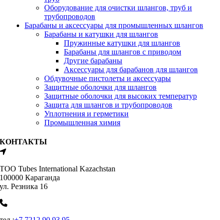
Оборудование для очистки шлангов, труб и
трубопроводов
Барабаны и аксессуары для промышленных шлангов
Барабаны и катушки для шлангов
Пружинные катушки для шлангов
Барабаны для шлангов с приводом
Другие барабаны
Аксессуары для барабанов для шлангов
Обдувочные пистолеты и аксессуары
Защитные оболочки для шлангов
Защитные оболочки для высоких температур
Защита для шлангов и трубопроводов
Уплотнения и герметики
Промышленная химия
КОНТАКТЫ
ТОО Tubes International Kazachstan
100000 Караганда
ул. Резника 16
тел.:
+7 7212 90 93 95