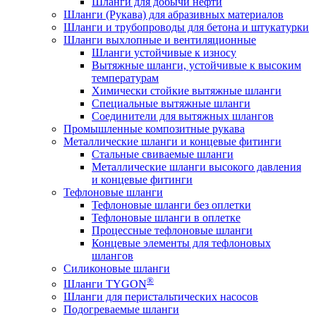
Шланги для добычи нефти
Шланги (Рукава) для абразивных материалов
Шланги и трубопроводы для бетона и штукатурки
Шланги выхлопные и вентиляционные
Шланги устойчивые к износу
Вытяжные шланги, устойчивые к высоким
температурам
Химически стойкие вытяжные шланги
Специальные вытяжные шланги
Соединители для вытяжных шлангов
Промышленные композитные рукава
Металлические шланги и концевые фитинги
Стальные свиваемые шланги
Металлические шланги высокого давления
и концевые фитинги
Тефлоновые шланги
Тефлоновые шланги без оплетки
Тефлоновые шланги в оплетке
Процессные тефлоновые шланги
Концевые элементы для тефлоновых
шлангов
Силиконовые шланги
®
Шланги TYGON
Шланги для перистальтических насосов
Подогреваемые шланги