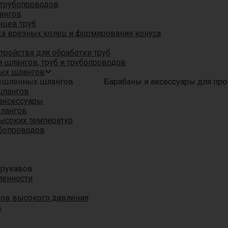
трубопроводов
ангов
нцев труб
а врезных колец и формирования конуса
ройства для обработки труб
 шлангов, труб и трубопроводов
ых шлангов
Барабаны и аксессуары для п
шлангов
аксессуары
шлангов
ысоких температур
убопроводов
 рукавов
ленности
вов высокого давления
в