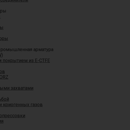
оры
ы
ры
торы
ромышленная арматура
W)
м покрытием из E-CTFE
ов
TORZ
ными захватами
ьбой
и криогенных газов
 опрессовки
ия