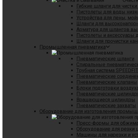
Очист
Гибкие шланги для чистки
Пистолеты для воды низк
Устройства для пены, мой
Шланги для высоконапор
Арматура для шлангов в
Пистолеты и аксессуары 
Шланги для прочистки кан
Промышленная пневматика
Пневматические шланги
Спиральные пневматичес
Tрубная система SPEEDFI
Пневматические соедине
Пневматические клапаны
Блоки подготовки воздуха
Пневматические цилинд
Вращающиеся цилиндры
Пневматические захваты
Оборудование для изготовления промы
Пресс-формы для обжима 
Оборудование для резки 
Машины для нарезки и ус