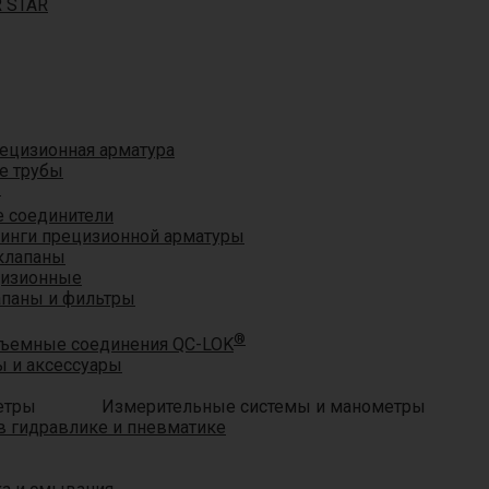
R STAR
ецизионная арматура
е трубы
®
 соединители
тинги прецизионной арматуры
клапаны
цизионные
апаны и фильтры
®
ъемные соединения QC-LOK
 и аксессуары
Измерительные системы и манометры
 гидравлике и пневматике