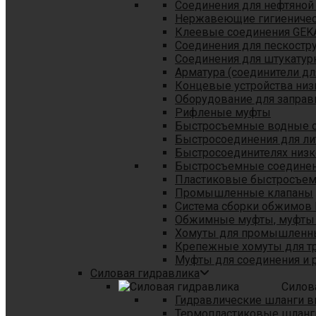
Соединения для нефтяной
Нержавеющие гигиеничес
Клеевые соединения GEK
Соединения для пескостр
Cоединения для штукатур
Арматура (соединители дл
Концевые устройства низ
Оборудование для заправ
Рифленые муфты
Быстросъемные водные 
Быстросоединения для л
Быстросоединителях низк
Быстросъемные соединени
Пластиковые быстросъе
Промышленные клапаны
Система сборки обжимов 
Обжимные муфты, муфты 
Хомуты для промышленн
Крепежные хомуты для тр
Муфты для соединения и 
Силовая гидравлика
Силов
Гидравлические шланги в
Термопластиковые шланг