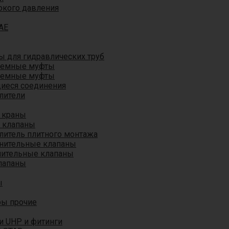
окого давления
AE
 для гидравлических труб
ъемные муфты
ъемные муфты
иеся соединения
лители
 краны
 клапаны
литель плитного монтажа
анительные клапаны
нительные клапаны
лапаны
ы
ры прочие
и UHP и фитинги