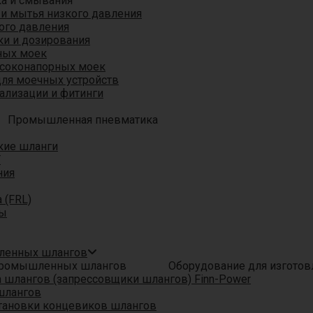
ка и смывания
 и мытья низкого давления
ого давления
ки и дозирования
ных моек
ысоконапорных моек
для моечных устройств
ализации и фитинги
Промышленная пневматика
кие шланги
T
ния
 (FRL)
ры
шленных шлангов
Оборудование для изгото
шлангов (запрессовщики шлангов) Finn-Power
шлангов
тановки концевиков шлангов