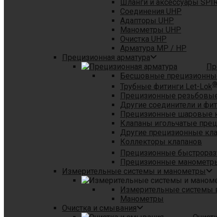
Шланги и аксессуары SPI
Соединения UHP
Адапторы UHP
Манометры UHP
Очистка UHP
Арматура MP / HP
Прецизионная арматура
Пр
Бесшовные прецизионны
Трубные фитинги Let-Lok
Прецизионные резьбовые
Другие соединители и фи
Прецизионные шаровые 
Клапаны игольчатые пре
Другие прецизионные кл
Коллекторы клапанов
Прецизионные быстрораз
Прецизионные манометры
Измерительные системы и манометры
Измерительные системы в
Манометры
Очистка и смывания