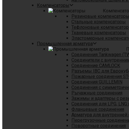
Компенсаторы
Компенсат
Резиновые компенсатор
Стальные компенсаторы
Тефлоновые компенсато
Тканевые компенсаторы
Эластомерные компенса
Промышленная арматура
П
Соединения Tankwagen (T
Соединители с внутренни
Соединение CAMLOCK
Разъемы IBC для Еврокуб
Пожарные соединения S
Соединения GUILLEMIN
Соединения с симметрич
Рычажные соединения
Зажимы и адаптеры с рез
Соединения для LPG, LNG 
Фланцевые соединения
Арматура для внутренней
Перегрузочные соединен
Поворотные соединения