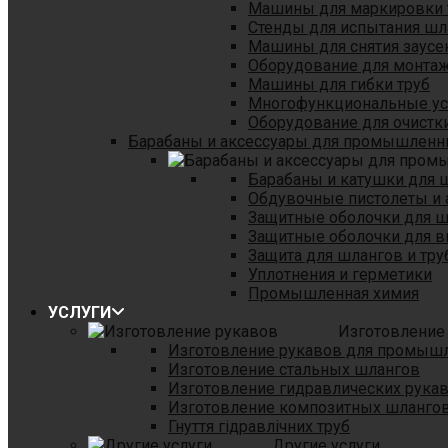
Машины для маркировки 
Стенды для испытания шл
Машины для снятия заусе
Оборудование для монтаж
Машины для гибки труб
Многофункциональные уст
Оборудование для очистки
Барабаны и аксессуары для промышленн
Барабаны и катушки для 
Обдувочные пистолеты и 
Защитные оболочки для 
Защитные оболочки для в
Защита для шлангов и тр
Уплотнения и герметики
Промышленная химия
УСЛУГИ
Изготовление
Изготовление рукавов для промыш
Изготовление стальных шлангов
Изготовление гидравлических рука
Изготовление композитных шланго
Гнуття гідравлічних труб
Другие услуги