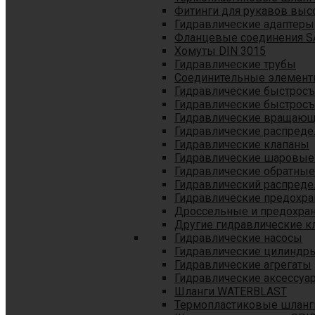
Фитинги для рукавов выс
Гидравлические адаптеры
Фланцевые соединения S
Хомуты DIN 3015
Гидравлические трубы
Соединительные элементы
Гидравлические быстрос
Гидравлические быстрос
Гидравлические вращающ
Гидравлические распреде
Гидравлические клапаны
Гидравлические шаровые
Гидравлические обратные
Гидравлический распреде
Гидравлические предохр
Дроссельные и предохра
Другие гидравлические к
Гидравлические насосы
Гидравлические цилиндр
Гидравлические агрегаты
Гидравлические аксессуа
Шланги WATERBLAST
Термопластиковые шланг