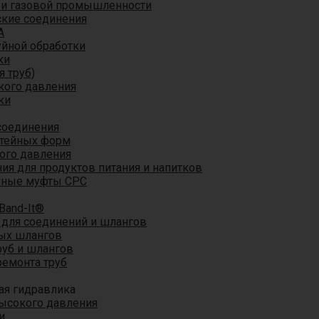
 и газовой промышленности
кие соединения
A
уйной обработки
ки
я труб)
кого давления
ки
соединения
итейных форм
ого давления
я для продуктов питания и напитков
мные муфты CPC
Band-It®
для соединений и шлангов
ых шлангов
уб и шлангов
ремонта труб
ая гидравлика
ысокого давления
и