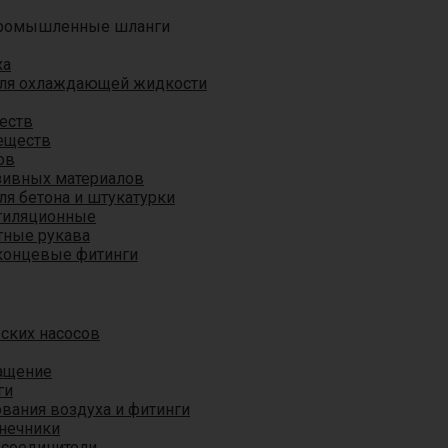
ромышленные шланги
ха
для охлаждающей жидкости
еств
еществ
ов
азивных материалов
я бетона и штукатурки
тиляционные
ные рукава
концевые фитинги
ских насосов
ащение
ги
вания воздуха и фитинги
нечники
 соединители