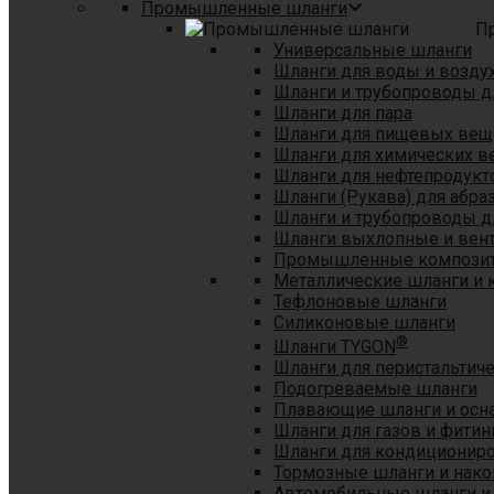
Промышленные шланги
П
Универсальные шланги
Шланги для воды и возду
Шланги и трубопроводы 
Шланги для пара
Шланги для пищевых вещ
Шланги для химических в
Шланги для нефтепродукт
Шланги (Рукава) для абр
Шланги и трубопроводы дл
Шланги выхлопные и вен
Промышленные композит
Металлические шланги и 
Тефлоновые шланги
Силиконовые шланги
®
Шланги TYGON
Шланги для перистальтиче
Подогреваемые шланги
Плавающие шланги и осн
Шланги для газов и фитин
Шланги для кондициониро
Тормозные шланги и нако
Автомобильные шланги и