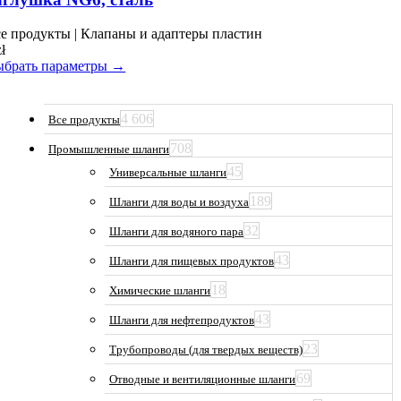
несколько
вариаций.
е продукты | Клапаны и адаптеры пластин
Опции
zł
можно
брать параметры →
выбрать
на
странице
4 606
Все продукты
товара.
708
Промышленные шланги
45
Универсальные шланги
189
Шланги для воды и воздуха
32
Шланги для водяного пара
43
Шланги для пищевых продуктов
18
Химические шланги
43
Шланги для нефтепродуктов
23
Трубопроводы (для твердых веществ)
69
Отводные и вентиляционные шланги