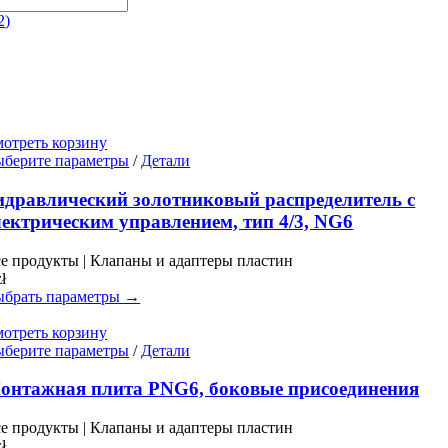
2
)
отреть корзину
Этот
берите параметры
/
Детали
товар
имеет
идравлический золотниковый распределитель с
несколько
лектрическим управлением, тип 4/3, NG6
вариаций.
Опции
е продукты | Клапаны и адаптеры пластин
можно
zł
выбрать
брать параметры →
на
странице
отреть корзину
товара.
Этот
берите параметры
/
Детали
товар
имеет
онтажная плита PNG6, боковые присоединения
несколько
вариаций.
е продукты | Клапаны и адаптеры пластин
Опции
zł