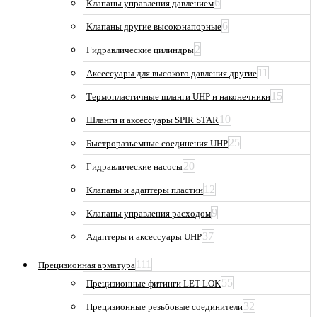
6
Клапаны управления давлением
6
Клапаны другие высоконапорные
2
Гидравлические цилиндры
11
Аксессуары для высокого давления другие
15
Термопластичные шланги UHP и наконечники
10
Шланги и аксессуары SPIR STAR
25
Быстроразъемные соединения UHP
20
Гидравлические насосы
12
Клапаны и адаптеры пластин
9
Клапаны управления расходом
37
Адаптеры и аксессуары UHP
111
Прецизионная арматура
55
Прецизионные фитинги LET-LOK
32
Прецизионные резьбовые соединители