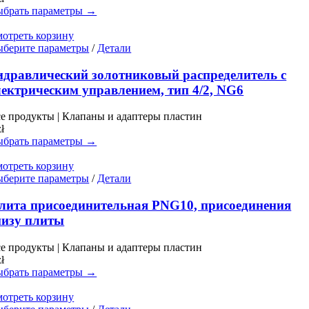
можно
брать параметры →
выбрать
на
отреть корзину
странице
Этот
берите параметры
/
Детали
товара.
товар
имеет
идравлический золотниковый распределитель с
несколько
лектрическим управлением, тип 4/2, NG6
вариаций.
Опции
е продукты | Клапаны и адаптеры пластин
можно
zł
выбрать
брать параметры →
на
странице
отреть корзину
товара.
Этот
берите параметры
/
Детали
товар
имеет
лита присоединительная PNG10, присоединения
несколько
низу плиты
вариаций.
Опции
е продукты | Клапаны и адаптеры пластин
можно
zł
выбрать
брать параметры →
на
странице
отреть корзину
товара.
Этот