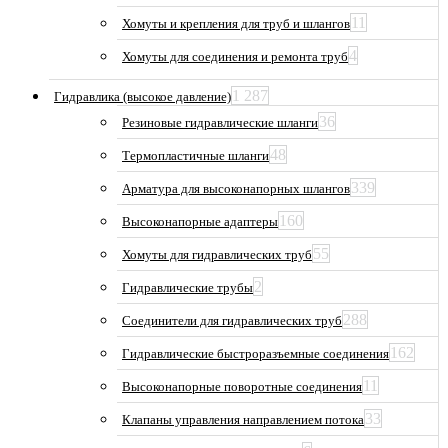
11
Хомуты и крепления для труб и шлангов
4
Хомуты для соединения и ремонта труб
1 287
Гидравлика (высокое давление)
36
Резиновые гидравлические шланги
48
Термопластичные шланги
339
Арматура для высоконапорных шлангов
160
Высоконапорные адаптеры
55
Хомуты для гидравлических труб
2
Гидравлические трубы
288
Соединители для гидравлических труб
162
Гидравлические быстроразъемные соединения
11
Высоконапорные поворотные соединения
33
Клапаны управления направлением потока