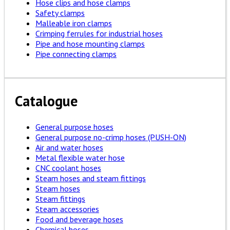
Hose clips and hose clamps
Safety clamps
Malleable iron clamps
Crimping ferrules for industrial hoses
Pipe and hose mounting clamps
Pipe connecting clamps
Catalogue
General purpose hoses
General purpose no-crimp hoses (PUSH-ON)
Air and water hoses
Metal flexible water hose
CNC coolant hoses
Steam hoses and steam fittings
Steam hoses
Steam fittings
Steam accessories
Food and beverage hoses
Chemical hoses