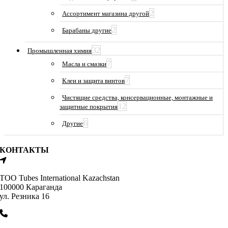
2
Ассортимент магазина другой
2
Барабаны другие
32
Промышленная химия
7
Масла и смазки
7
Клеи и защита винтов
Чистящие средства, консервационные, монтажные и
12
защитные покрытия
6
Другие
КОНТАКТЫ
ТОО Tubes International Kazachstan
100000 Караганда
ул. Резника 16