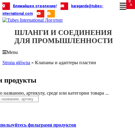
0
Skip
X
X
X
X
X
X
X
X
X
X
X
X
X
X
X
X
X
X
X
Ближайшее отделение!
karaganda@tubes-
to
international.com
content
ШЛАНГИ И СОЕДИНЕНИЯ
ДЛЯ ПРОМЫШЛЕННОСТИ
Menu
Strona główna
»
Клапаны и адаптеры пластин
 продукты
 названию, артикулу, среде или категории товара ...
спользуйтесь фильтрами продуктов