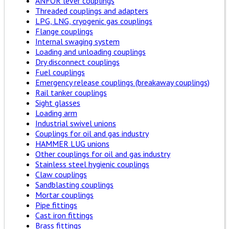
ANFOR lever couplings
Threaded couplings and adapters
LPG, LNG, cryogenic gas couplings
Flange couplings
Internal swaging system
Loading and unloading couplings
Dry disconnect couplings
Fuel couplings
Emergency release couplings (breakaway couplings)
Rail tanker couplings
Sight glasses
Loading arm
Industrial swivel unions
Couplings for oil and gas industry
HAMMER LUG unions
Other couplings for oil and gas industry
Stainless steel hygienic couplings
Claw couplings
Sandblasting couplings
Mortar couplings
Pipe fittings
Cast iron fittings
Brass fittings