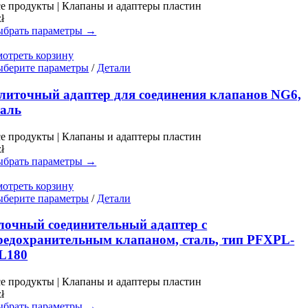
вариаций.
е продукты | Клапаны и адаптеры пластин
Опции
zł
можно
брать параметры →
выбрать
на
отреть корзину
странице
Этот
берите параметры
/
Детали
товара.
товар
имеет
литочный адаптер для соединения клапанов NG6,
несколько
таль
вариаций.
Опции
е продукты | Клапаны и адаптеры пластин
можно
zł
выбрать
брать параметры →
на
странице
отреть корзину
товара.
Этот
берите параметры
/
Детали
товар
имеет
лочный соединительный адаптер с
несколько
редохранительным клапаном, сталь, тип PFXPL-
вариаций.
L180
Опции
можно
е продукты | Клапаны и адаптеры пластин
выбрать
zł
на
брать параметры →