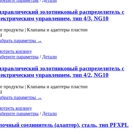
берите параметры
/
Детали
товар
имеет
идравлический золотниковый распределитель с
несколько
лектрическим управлением, тип 4/3, NG10
вариаций.
Опции
е продукты | Клапаны и адаптеры пластин
можно
zł
выбрать
брать параметры →
на
странице
отреть корзину
товара.
Этот
берите параметры
/
Детали
товар
имеет
идравлический золотниковый распределитель с
несколько
лектрическим управлением, тип 4/2, NG10
вариаций.
Опции
е продукты | Клапаны и адаптеры пластин
можно
zł
выбрать
брать параметры →
на
странице
отреть корзину
товара.
Этот
берите параметры
/
Детали
товар
имеет
лочный соединитель (адаптер), сталь, тип PFXPL
несколько