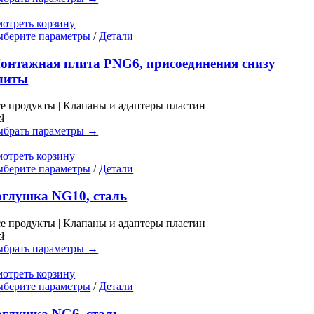
странице
товара.
отреть корзину
Этот
берите параметры
/
Детали
товар
имеет
онтажная плита PNG6, присоединения снизу
несколько
литы
вариаций.
Опции
е продукты | Клапаны и адаптеры пластин
можно
zł
выбрать
брать параметры →
на
странице
отреть корзину
товара.
Этот
берите параметры
/
Детали
товар
имеет
аглушка NG10, сталь
несколько
вариаций.
е продукты | Клапаны и адаптеры пластин
Опции
zł
можно
брать параметры →
выбрать
на
отреть корзину
странице
Этот
берите параметры
/
Детали
товара.
товар
имеет
аглушка NG6, сталь