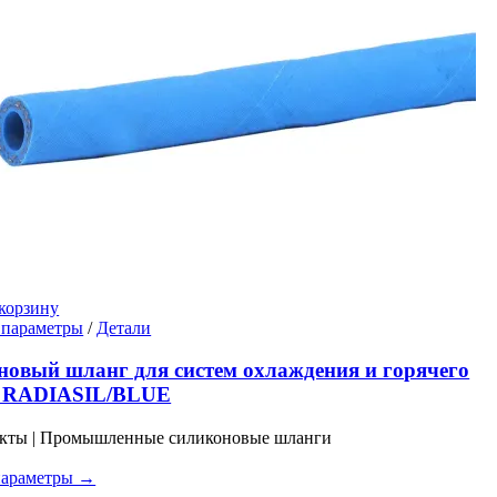
корзину
Этот
 параметры
/
Детали
товар
имеет
овый шланг для систем охлаждения и горячего
несколько
а RADIASIL/BLUE
вариаций.
Опции
укты | Промышленные силиконовые шланги
можно
выбрать
параметры →
на