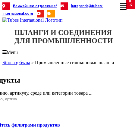
0
Skip
X
X
X
X
X
X
X
X
X
X
X
X
X
X
X
X
X
X
X
Ближайшее отделение!
karaganda@tubes-
to
international.com
content
ШЛАНГИ И СОЕДИНЕНИЯ
ДЛЯ ПРОМЫШЛЕННОСТИ
Menu
Strona główna
»
Промышленные силиконовые шланги
дукты
ию, артикулу, среде или категории товара ...
йтесь фильтрами продуктов