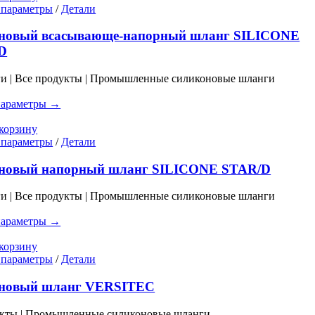
товара.
Этот
 параметры
/
Детали
товар
имеет
новый всасывающе-напорный шланг SILICONE
несколько
D
вариаций.
Опции
ги | Все продукты | Промышленные силиконовые шланги
можно
выбрать
параметры →
на
странице
корзину
товара.
Этот
 параметры
/
Детали
товар
имеет
новый напорный шланг SILICONE STAR/D
несколько
вариаций.
ги | Все продукты | Промышленные силиконовые шланги
Опции
можно
параметры →
выбрать
на
корзину
странице
Этот
 параметры
/
Детали
товара.
товар
имеет
новый шланг VERSITEC
несколько
вариаций.
укты | Промышленные силиконовые шланги