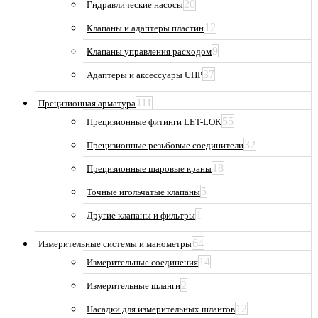
20
Гидравлические насосы
12
Клапаны и адаптеры пластин
9
Клапаны управления расходом
37
Адаптеры и аксессуары UHP
111
Прецизионная арматура
55
Прецизионные фитинги LET-LOK
32
Прецизионные резьбовые соединители
18
Прецизионные шаровые краны
5
Точные игольчатые клапаны
1
Другие клапаны и фильтры
64
Измерительные системы и манометры
14
Измерительные соединения
2
Измерительные шланги
12
Насадки для измерительных шлангов