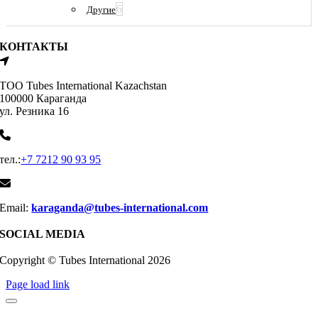
6
Другие
КОНТАКТЫ
ТОО Tubes International Kazachstan
100000 Караганда
ул. Резника 16
тел.:
+7 7212 90 93 95
Email:
karaganda@tubes-international.com
SOCIAL MEDIA
Copyright © Tubes International
2026
Page load link