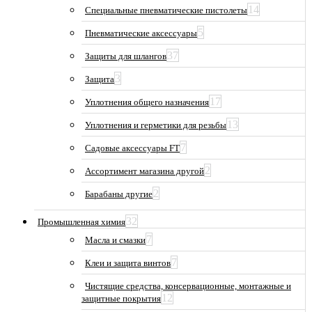
14
Специальные пневматические пистолеты
5
Пневматические аксессуары
37
Защиты для шлангов
3
Защита
17
Уплотнения общего назначения
13
Уплотнения и герметики для резьбы
7
Садовые аксессуары FT
2
Ассортимент магазина другой
2
Барабаны другие
32
Промышленная химия
7
Масла и смазки
7
Клеи и защита винтов
Чистящие средства, консервационные, монтажные и
12
защитные покрытия