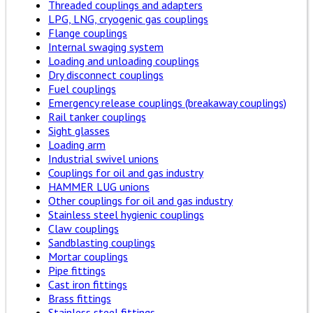
Threaded couplings and adapters
LPG, LNG, cryogenic gas couplings
Flange couplings
Internal swaging system
Loading and unloading couplings
Dry disconnect couplings
Fuel couplings
Emergency release couplings (breakaway couplings)
Rail tanker couplings
Sight glasses
Loading arm
Industrial swivel unions
Couplings for oil and gas industry
HAMMER LUG unions
Other couplings for oil and gas industry
Stainless steel hygienic couplings
Claw couplings
Sandblasting couplings
Mortar couplings
Pipe fittings
Cast iron fittings
Brass fittings
Stainless steel fittings