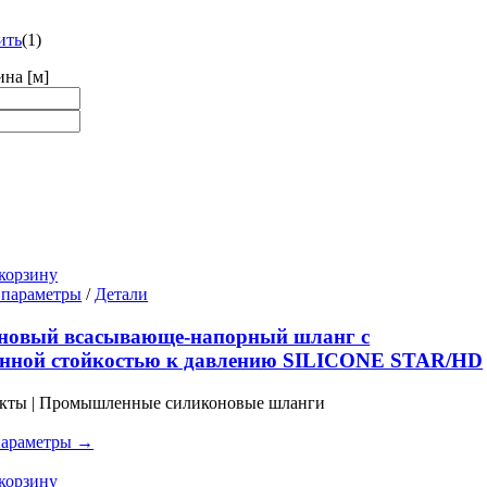
ить
(
1
)
ина [м]
корзину
Этот
 параметры
/
Детали
товар
имеет
новый всасывающе-напорный шланг с
несколько
нной стойкостью к давлению SILICONE STAR/HD
вариаций.
Опции
укты | Промышленные силиконовые шланги
можно
выбрать
параметры →
на
странице
корзину