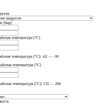
уктов
е [бар]
бочая температура [°C]
очая температура [°C]: -62 — -30
абочая температура [°C]
абочая температура [°C]: 135 — 260
кость