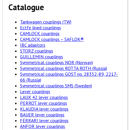
Catalogue
Tankwagen couplings (TW)
Ectfe lined couplings
CAMLOCK couplings
CAMLOCK couplings – SAFLOK®
IBC adaptors
STORZ couplings
GUILLEMIN couplings
Symmetrical couplings NOR (Norway)
Symmetrical couplings ROTTA ROTH (Russia)
Symmetrical couplings GOST no. 28352-89, 2217-
66 (Russia)
Symmetrical couplings SMS (Sweden)
Lever couplings
LAUX 42 lever couplings
PERROT lever couplings
KLAUDIA lever couplings
BAUER lever couplings
FERRARI lever couplings
ANFOR lever couplings