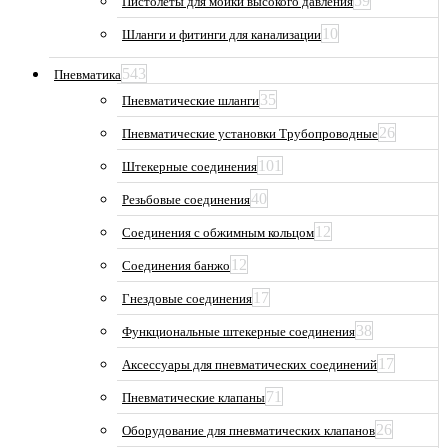
59
Пистолеты для мойки высокого давления
10
Шланги и фитинги для канализации
543
Пневматика
35
Пневматические шланги
26
Пневматические установки Трубопроводные
101
Штекерные соединения
40
Резьбовые соединения
12
Соединения с обжимным кольцом
12
Соединения банжо
17
Гнездовые соединения
38
Функциональные штекерные соединения
17
Аксессуары для пневматических соединений
71
Пневматические клапаны
26
Оборудование для пневматических клапанов