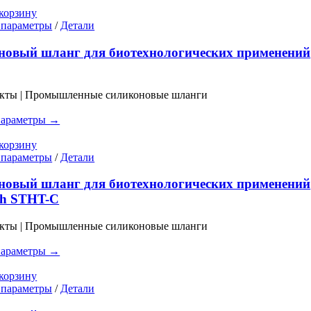
странице
корзину
товара.
Этот
 параметры
/
Детали
товар
имеет
новый шланг для биотехнологических применений
несколько
вариаций.
Опции
укты | Промышленные силиконовые шланги
можно
выбрать
параметры →
на
странице
корзину
товара.
Этот
 параметры
/
Детали
товар
имеет
новый шланг для биотехнологических применений
несколько
ch STHT-C
вариаций.
Опции
укты | Промышленные силиконовые шланги
можно
выбрать
параметры →
на
странице
корзину
товара.
Этот
 параметры
/
Детали
товар