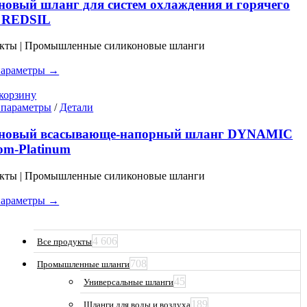
имеет
овый шланг для систем охлаждения и горячего
несколько
а REDSIL
вариаций.
Опции
укты | Промышленные силиконовые шланги
можно
выбрать
параметры →
на
странице
корзину
товара.
Этот
 параметры
/
Детали
товар
имеет
новый всасывающе-напорный шланг DYNAMIC
несколько
om-Platinum
вариаций.
Опции
укты | Промышленные силиконовые шланги
можно
выбрать
параметры →
на
странице
товара.
4 606
Все продукты
708
Промышленные шланги
45
Универсальные шланги
189
Шланги для воды и воздуха