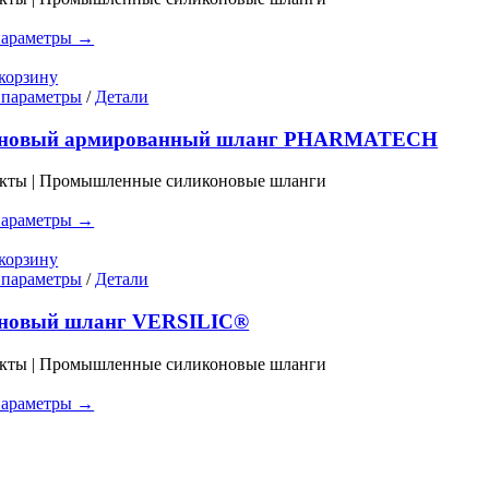
Опции
можно
параметры →
выбрать
на
корзину
странице
Этот
 параметры
/
Детали
товара.
товар
имеет
новый армированный шланг PHARMATECH
несколько
вариаций.
укты | Промышленные силиконовые шланги
Опции
можно
параметры →
выбрать
на
корзину
странице
Этот
 параметры
/
Детали
товара.
товар
имеет
новый шланг VERSILIC®
несколько
вариаций.
укты | Промышленные силиконовые шланги
Опции
можно
параметры →
выбрать
на
странице
товара.