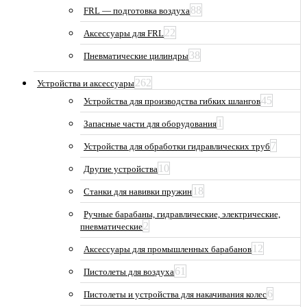
88
FRL — подготовка воздуха
22
Аксессуары для FRL
38
Пневматические цилиндры
262
Устройства и аксессуары
45
Устройства для производства гибких шлангов
1
Запасные части для оборудования
7
Устройства для обработки гидравлических труб
10
Другие устройства
18
Станки для навивки пружин
Ручные барабаны, гидравлические, электрические,
2
пневматические
12
Аксессуары для промышленных барабанов
61
Пистолеты для воздуха
6
Пистолеты и устройства для накачивания колес