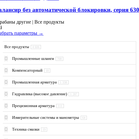
товара.
товар
имеет
аланcир без автоматической блокировки, серия 63
несколько
вариаций.
рабаны другие | Все продукты
Опции
zł
можно
брать параметры →
выбрать
на
Все продукты
странице
4 606
товара.
Промышленные шланги
708
Компенсаторный
18
Промышленная арматура
1 338
Гидравлика (высокое давление)
1 287
Прецизионная арматура
111
Измерительные системы и манометры
64
Техника смазки
19