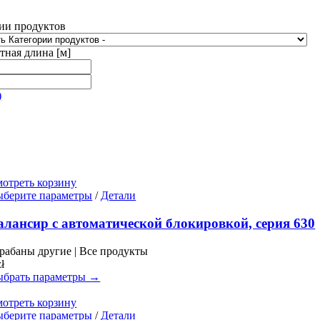
ии продуктов
тная длина [м]
)
отреть корзину
Этот
берите параметры
/
Детали
товар
имеет
алансир с автоматической блокировкой, серия 630
несколько
вариаций.
рабаны другие | Все продукты
Опции
zł
можно
брать параметры →
выбрать
на
отреть корзину
странице
Этот
берите параметры
/
Детали