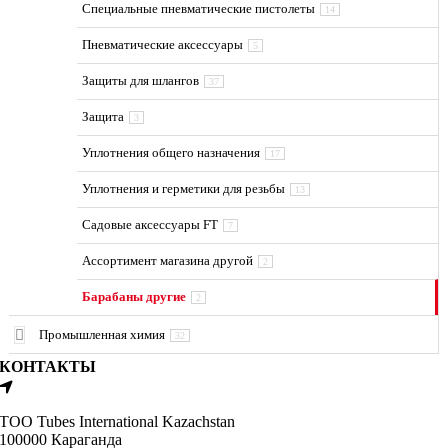
Специальные пневматические пистолеты
14
Пневматические аксессуары
5
Защиты для шлангов
37
Защита
3
Уплотнения общего назначения
17
Уплотнения и герметики для резьбы
13
Садовые аксессуары FT
7
Ассортимент магазина другой
2
Барабаны другие
2
Промышленная химия
32
КОНТАКТЫ
ТОО Tubes International Kazachstan
100000 Караганда