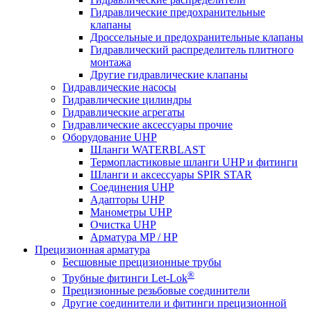
Гидравлические предохранительные
клапаны
Дроссельные и предохранительные клапаны
Гидравлический распределитель плитного
монтажа
Другие гидравлические клапаны
Гидравлические насосы
Гидравлические цилиндры
Гидравлические агрегаты
Гидравлические аксессуары прочие
Оборудование UHP
Шланги WATERBLAST
Термопластиковые шланги UHP и фитинги
Шланги и аксессуары SPIR STAR
Соединения UHP
Адапторы UHP
Манометры UHP
Очистка UHP
Арматура MP / HP
Прецизионная арматура
Бесшовные прецизионные трубы
®
Трубные фитинги Let-Lok
Прецизионные резьбовые соединители
Другие соединители и фитинги прецизионной