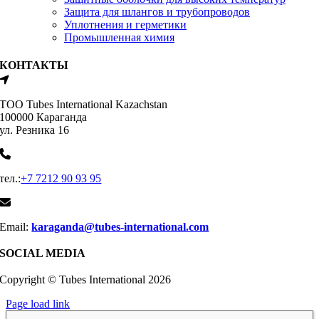
Защита для шлангов и трубопроводов
Уплотнения и герметики
Промышленная химия
КОНТАКТЫ
ТОО Tubes International Kazachstan
100000 Караганда
ул. Резника 16
тел.:
+7 7212 90 93 95
Email:
karaganda@tubes-international.com
SOCIAL MEDIA
Copyright © Tubes International
2026
Page load link