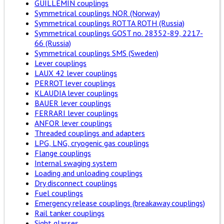
GUILLEMIN couplings
Symmetrical couplings NOR (Norway)
Symmetrical couplings ROTTA ROTH (Russia)
Symmetrical couplings GOST no. 28352-89, 2217-
66 (Russia)
Symmetrical couplings SMS (Sweden)
Lever couplings
LAUX 42 lever couplings
PERROT lever couplings
KLAUDIA lever couplings
BAUER lever couplings
FERRARI lever couplings
ANFOR lever couplings
Threaded couplings and adapters
LPG, LNG, cryogenic gas couplings
Flange couplings
Internal swaging system
Loading and unloading couplings
Dry disconnect couplings
Fuel couplings
Emergency release couplings (breakaway couplings)
Rail tanker couplings
Sight glasses