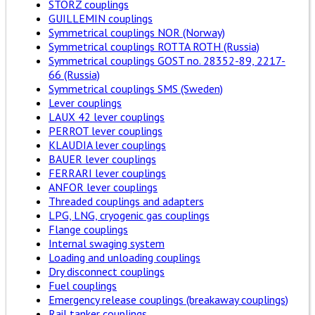
STORZ couplings
GUILLEMIN couplings
Symmetrical couplings NOR (Norway)
Symmetrical couplings ROTTA ROTH (Russia)
Symmetrical couplings GOST no. 28352-89, 2217-
66 (Russia)
Symmetrical couplings SMS (Sweden)
Lever couplings
LAUX 42 lever couplings
PERROT lever couplings
KLAUDIA lever couplings
BAUER lever couplings
FERRARI lever couplings
ANFOR lever couplings
Threaded couplings and adapters
LPG, LNG, cryogenic gas couplings
Flange couplings
Internal swaging system
Loading and unloading couplings
Dry disconnect couplings
Fuel couplings
Emergency release couplings (breakaway couplings)
Rail tanker couplings