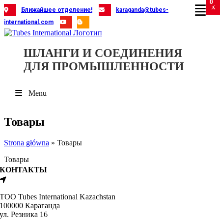
0
Skip
X
X
X
X
X
X
X
X
X
X
X
X
X
X
X
X
X
X
X
Ближайшее отделение!
karaganda@tubes-
to
international.com
content
ШЛАНГИ И СОЕДИНЕНИЯ
ДЛЯ ПРОМЫШЛЕННОСТИ
Menu
Товары
Strona główna
»
Товары
Товары
КОНТАКТЫ
ТОО Tubes International Kazachstan
100000 Караганда
ул. Резника 16