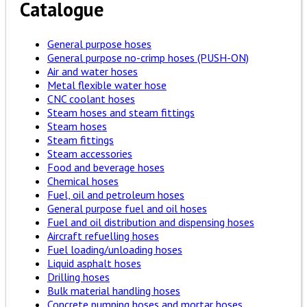
Catalogue
General purpose hoses
General purpose no-crimp hoses (PUSH-ON)
Air and water hoses
Metal flexible water hose
CNC coolant hoses
Steam hoses and steam fittings
Steam hoses
Steam fittings
Steam accessories
Food and beverage hoses
Chemical hoses
Fuel, oil and petroleum hoses
General purpose fuel and oil hoses
Fuel and oil distribution and dispensing hoses
Aircraft refuelling hoses
Fuel loading/unloading hoses
Liquid asphalt hoses
Drilling hoses
Bulk material handling hoses
Concrete pumping hoses and mortar hoses