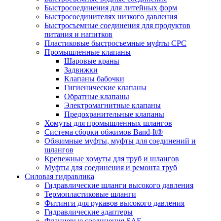
Быстросоединения для литейных форм
Быстросоединителях низкого давления
Быстросъемные соединения для продуктов
питания и напитков
Пластиковые быстросъемные муфты CPC
Промышленные клапаны
Шаровые краны
Задвижки
Клапаны бабочки
Гигиенические клапаны
Обратные клапаны
Электромагнитные клапаны
Предохранительные клапаны
Хомуты для промышленных шлангов
Система сборки обжимов Band-It®
Обжимные муфты, муфты для соединений и
шлангов
Крепежные хомуты для труб и шлангов
Муфты для соединения и ремонта труб
Силовая гидравлика
Гидравлические шланги высокого давления
Термопластиковые шланги
Фитинги для рукавов высокого давления
Гидравлические адаптеры
Фланцевые соединения SAE