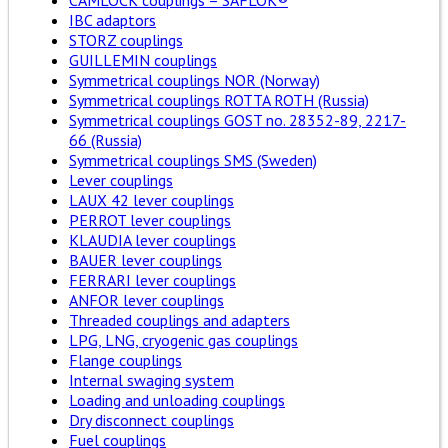
CAMLOCK couplings – SAFLOK®
IBC adaptors
STORZ couplings
GUILLEMIN couplings
Symmetrical couplings NOR (Norway)
Symmetrical couplings ROTTA ROTH (Russia)
Symmetrical couplings GOST no. 28352-89, 2217-
66 (Russia)
Symmetrical couplings SMS (Sweden)
Lever couplings
LAUX 42 lever couplings
PERROT lever couplings
KLAUDIA lever couplings
BAUER lever couplings
FERRARI lever couplings
ANFOR lever couplings
Threaded couplings and adapters
LPG, LNG, cryogenic gas couplings
Flange couplings
Internal swaging system
Loading and unloading couplings
Dry disconnect couplings
Fuel couplings