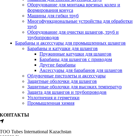
Оборудование для монтажа врезных колец и
формирования конуса
Машины для гибки труб
Многофункциональные устройства для обработки
труб
Оборудование для очистки шлангов, труб и
трубопроводов
Барабаны и аксессуары для промышленных шлангов
Барабаны и катушки для шлангов
Пружинные катушки для шлангов
Барабаны для шлангов с приводом
Другие барабаны
Аксессуары для барабанов для шлангов
Обдувочные пистолеты и аксессуары
Защитные оболочки для шлангов
Защитные оболочки для высоких температур
Защита для шлангов и трубопроводов
Уплотнения и герметики
Промышленная химия
КОНТАКТЫ
ТОО Tubes International Kazachstan