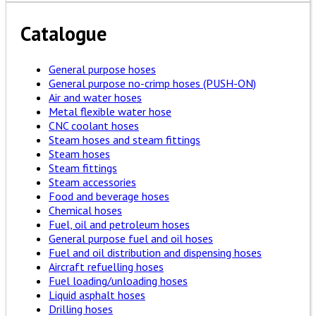
Catalogue
General purpose hoses
General purpose no-crimp hoses (PUSH-ON)
Air and water hoses
Metal flexible water hose
CNC coolant hoses
Steam hoses and steam fittings
Steam hoses
Steam fittings
Steam accessories
Food and beverage hoses
Chemical hoses
Fuel, oil and petroleum hoses
General purpose fuel and oil hoses
Fuel and oil distribution and dispensing hoses
Aircraft refuelling hoses
Fuel loading/unloading hoses
Liquid asphalt hoses
Drilling hoses