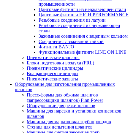
промышленности
Цанговые фитинги из нержавеющей стали
Цанговые фитинги HIGH PERFORMANCE
Резьбовые соединения из латуни
Резьбовые соединения из нержавеющей
стали
Зажимные соединения с зацепным кольцом
Соединения с зажимной гайкой
Фитинги BANJO
Функциональные фитинги LINE ON LINE
Пневматические клапаны
Блоки подготовки воздуха (FRL)
Пневматические цилиндры
Вращающиеся цилиндры
Пневматические захваты
Оборудование для изготовления промышленных
шлангов
Пресс-формы для обжима шлангов
(запрессовщики шлангов) Finn-Power
Оборудование для резки шлангов
Машины для нарезки и установки концевиков
шлангов
Машины для маркировки трубопроводов
Стенды для испытания шлангов
Машины для снятия заусенцев труб