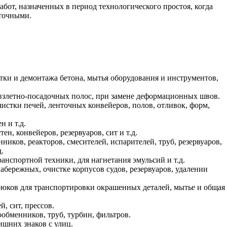
бот, назначенных в период технологического простоя, когда
аточными.
тки и демонтажа бетона, мытья оборудования и инструментов,
с взлетно-посадочных полос, при замене деформационных швов.
чистки печей, ленточных конвейеров, полов, отливок, форм,
н и т.д.
ен, конвейеров, резервуаров, сит и т.д.
иков, реакторов, смесителей, испарителей, труб, резервуаров,
.
анспортной техники, для нагнетания эмульсий и т.д.
бережных, очистке корпусов судов, резервуаров, удалении
юков для транспортировки окрашенных деталей, мытье и общая
, сит, прессов.
ообменников, труб, турбин, фильтров.
ишних знаков с улиц.