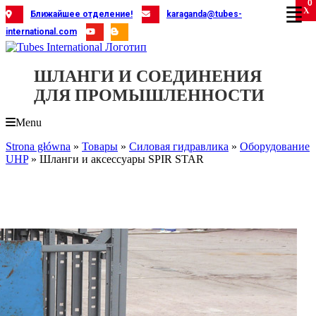
0
Skip
X
X
X
X
X
X
X
X
X
X
X
X
X
X
X
X
X
X
X
Ближайшее отделение!
karaganda@tubes-
to
international.com
content
ШЛАНГИ И СОЕДИНЕНИЯ
ДЛЯ ПРОМЫШЛЕННОСТИ
Menu
Strona główna
»
Товары
»
Силовая гидравлика
»
Оборудование
UHP
»
Шланги и аксессуары SPIR STAR