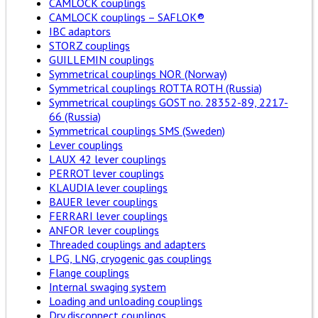
CAMLOCK couplings
CAMLOCK couplings – SAFLOK®
IBC adaptors
STORZ couplings
GUILLEMIN couplings
Symmetrical couplings NOR (Norway)
Symmetrical couplings ROTTA ROTH (Russia)
Symmetrical couplings GOST no. 28352-89, 2217-
66 (Russia)
Symmetrical couplings SMS (Sweden)
Lever couplings
LAUX 42 lever couplings
PERROT lever couplings
KLAUDIA lever couplings
BAUER lever couplings
FERRARI lever couplings
ANFOR lever couplings
Threaded couplings and adapters
LPG, LNG, cryogenic gas couplings
Flange couplings
Internal swaging system
Loading and unloading couplings
Dry disconnect couplings