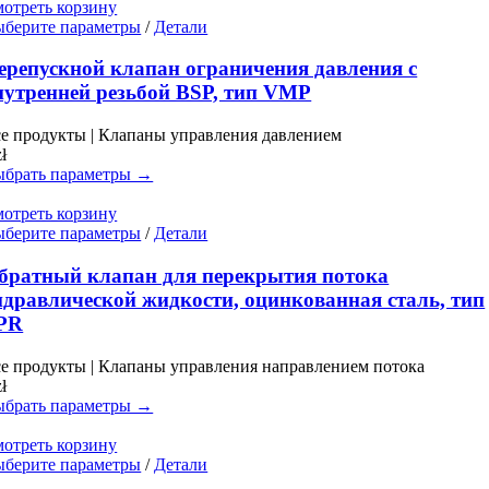
отреть корзину
товара.
Этот
берите параметры
/
Детали
товар
имеет
ерепускной клапан ограничения давления с
несколько
нутренней резьбой BSP, тип VMP
вариаций.
Опции
е продукты | Клапаны управления давлением
можно
zł
выбрать
брать параметры →
на
странице
отреть корзину
товара.
Этот
берите параметры
/
Детали
товар
имеет
братный клапан для перекрытия потока
несколько
идравлической жидкости, оцинкованная сталь, тип
вариаций.
PR
Опции
можно
е продукты | Клапаны управления направлением потока
выбрать
zł
на
брать параметры →
странице
товара.
отреть корзину
Этот
берите параметры
/
Детали
товар