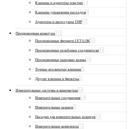
12
Клапаны и адаптеры пластин
9
Клапаны управления расходом
37
Адаптеры и аксессуары UHP
111
Прецизионная арматура
55
Прецизионные фитинги LET-LOK
32
Прецизионные резьбовые соединители
18
Прецизионные шаровые краны
5
Точные игольчатые клапаны
1
Другие клапаны и фильтры
64
Измерительные системы и манометры
14
Измерительные соединения
2
Измерительные шланги
12
Насадки для измерительных шлангов
12
Измерительные комплекты