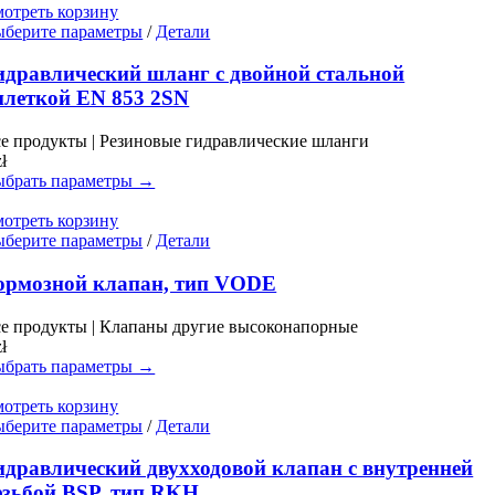
на
отреть корзину
странице
Этот
берите параметры
/
Детали
товара.
товар
имеет
идравлический шланг с двойной стальной
несколько
плеткой EN 853 2SN
вариаций.
Опции
е продукты | Резиновые гидравлические шланги
можно
zł
выбрать
брать параметры →
на
странице
отреть корзину
товара.
Этот
берите параметры
/
Детали
товар
имеет
ормозной клапан, тип VODE
несколько
вариаций.
е продукты | Клапаны другие высоконапорные
Опции
zł
можно
брать параметры →
выбрать
на
отреть корзину
странице
Этот
берите параметры
/
Детали
товара.
товар
имеет
идравлический двухходовой клапан с внутренней
несколько
езьбой BSP, тип RKH