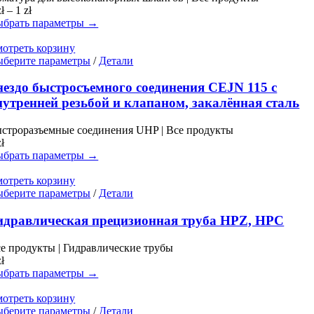
Опции
Диапазон
zł
–
1
zł
можно
цен:
брать параметры →
выбрать
0 zł
на
–
отреть корзину
странице
1 zł
Этот
берите параметры
/
Детали
товара.
товар
имеет
нездо быстросъемного соединения CEJN 115 с
несколько
нутренней резьбой и клапаном, закалённая сталь
вариаций.
Опции
строразъемные соединения UHP | Все продукты
можно
zł
выбрать
брать параметры →
на
странице
отреть корзину
товара.
Этот
берите параметры
/
Детали
товар
имеет
идравлическая прецизионная труба HPZ, HPC
несколько
вариаций.
е продукты | Гидравлические трубы
Опции
zł
можно
брать параметры →
выбрать
на
отреть корзину
странице
Этот
берите параметры
/
Детали