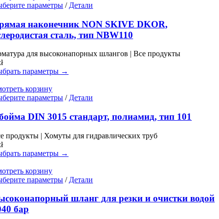
Этот
берите параметры
/
Детали
товар
имеет
рямая наконечник NON SKIVE DKOR,
несколько
глеродистая сталь, тип NBW110
вариаций.
Опции
матура для высоконапорных шлангов | Все продукты
можно
zł
выбрать
брать параметры →
на
странице
отреть корзину
товара.
Этот
берите параметры
/
Детали
товар
имеет
бойма DIN 3015 стандарт, полиамид, тип 101
несколько
вариаций.
е продукты | Хомуты для гидравлических труб
Опции
zł
можно
брать параметры →
выбрать
на
отреть корзину
странице
Этот
берите параметры
/
Детали
товара.
товар
имеет
ысоконапорный шланг для резки и очистки водой
несколько
040 бар
вариаций.