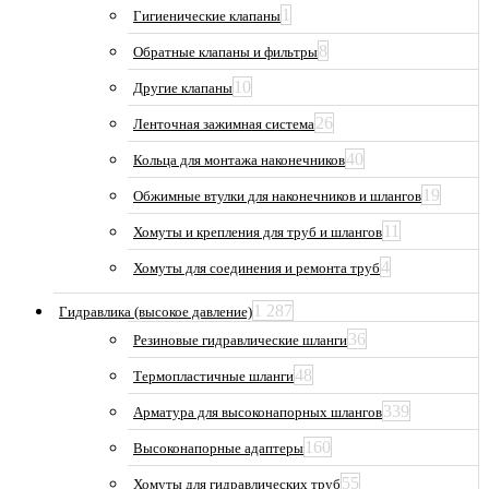
1
Гигиенические клапаны
8
Обратные клапаны и фильтры
10
Другие клапаны
26
Ленточная зажимная система
40
Кольца для монтажа наконечников
19
Обжимные втулки для наконечников и шлангов
11
Хомуты и крепления для труб и шлангов
4
Хомуты для соединения и ремонта труб
1 287
Гидравлика (высокое давление)
36
Резиновые гидравлические шланги
48
Термопластичные шланги
339
Арматура для высоконапорных шлангов
160
Высоконапорные адаптеры
55
Хомуты для гидравлических труб