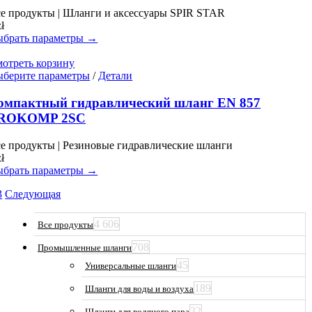
Опции
е продукты | Шланги и аксессуары SPIR STAR
можно
zł
выбрать
брать параметры →
на
странице
отреть корзину
товара.
Этот
берите параметры
/
Детали
товар
имеет
омпактный гидравлический шланг EN 857
несколько
ROKOMP 2SC
вариаций.
Опции
е продукты | Резиновые гидравлические шланги
можно
zł
выбрать
брать параметры →
на
странице
3
Следующая
товара.
4 606
Все продукты
708
Промышленные шланги
45
Универсальные шланги
189
Шланги для воды и воздуха
32
Шланги для водяного пара