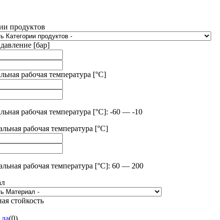
ии продуктов
 давление [бар]
ьная рабочая температура [°C]
ьная рабочая температура [°C]: -60 — -10
льная рабочая температура [°C]
льная рабочая температура [°C]: 60 — 200
ал
ая стойкость
да
(
0
)