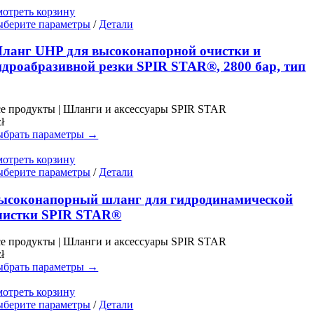
товара.
отреть корзину
Этот
берите параметры
/
Детали
товар
имеет
ланг UHP для высоконапорной очистки и
несколько
идроабразивной резки SPIR STAR®, 2800 бар, тип
вариаций.
Опции
можно
е продукты | Шланги и аксессуары SPIR STAR
выбрать
zł
на
брать параметры →
странице
товара.
отреть корзину
Этот
берите параметры
/
Детали
товар
имеет
ысоконапорный шланг для гидродинамической
несколько
чистки SPIR STAR®
вариаций.
Опции
е продукты | Шланги и аксессуары SPIR STAR
можно
zł
выбрать
брать параметры →
на
странице
отреть корзину
товара.
Этот
берите параметры
/
Детали