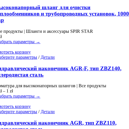
товар
имеет
ысоконапорный шланг для очистки
несколько
еплообменников и трубопроводных установок, 100
вариаций.
ар
Опции
можно
е продукты | Шланги и аксессуары SPIR STAR
выбрать
zł
на
брать параметры →
странице
товара.
отреть корзину
Этот
берите параметры
/
Детали
товар
имеет
идравлический наконечник AGR-F, тип ZBZ140,
несколько
глеродистая сталь
вариаций.
Опции
матура для высоконапорных шлангов | Все продукты
можно
Диапазон
zł
–
1
zł
выбрать
цен:
брать параметры →
на
0 zł
странице
–
отреть корзину
товара.
1 zł
Этот
берите параметры
/
Детали
товар
имеет
идравлический наконечник AGR, тип ZBZ110,
несколько