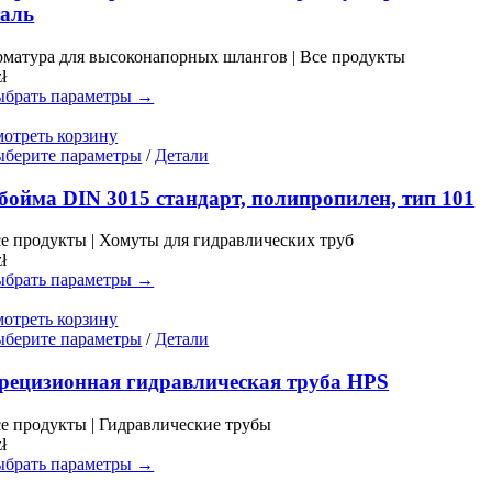
вариаций.
таль
Опции
можно
матура для высоконапорных шлангов | Все продукты
выбрать
zł
на
брать параметры →
странице
товара.
отреть корзину
Этот
берите параметры
/
Детали
товар
имеет
бойма DIN 3015 стандарт, полипропилен, тип 101
несколько
вариаций.
е продукты | Хомуты для гидравлических труб
Опции
zł
можно
брать параметры →
выбрать
на
отреть корзину
странице
Этот
берите параметры
/
Детали
товара.
товар
имеет
рецизионная гидравлическая труба HPS
несколько
вариаций.
е продукты | Гидравлические трубы
Опции
zł
можно
брать параметры →
выбрать