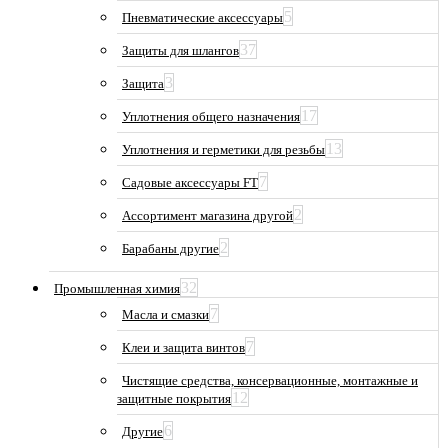
5
Пневматические аксессуары
37
Защиты для шлангов
3
Защита
17
Уплотнения общего назначения
13
Уплотнения и герметики для резьбы
7
Садовые аксессуары FT
2
Ассортимент магазина другой
2
Барабаны другие
32
Промышленная химия
7
Масла и смазки
7
Клеи и защита винтов
Чистящие средства, консервационные, монтажные и
12
защитные покрытия
6
Другие