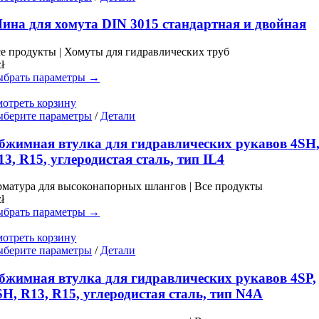
товара.
товар
имеет
ина для хомута DIN 3015 стандартная и двойная
несколько
вариаций.
е продукты | Хомуты для гидравлических труб
Опции
zł
можно
брать параметры →
выбрать
на
отреть корзину
странице
Этот
берите параметры
/
Детали
товара.
товар
имеет
бжимная втулка для гидравлических рукавов 4SH
несколько
13, R15, углеродистая сталь, тип IL4
вариаций.
Опции
матура для высоконапорных шлангов | Все продукты
можно
zł
выбрать
брать параметры →
на
странице
отреть корзину
товара.
Этот
берите параметры
/
Детали
товар
имеет
бжимная втулка для гидравлических рукавов 4SP,
несколько
SH, R13, R15, углеродистая сталь, тип N4A
вариаций.
Опции