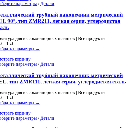
1 zł
Этот
берите параметры
/
Детали
товар
имеет
еталлический трубный наконечник метрический
несколько
EL 90°, тип ZMR211, легкая серия, углеродистая
вариаций.
таль
Опции
можно
матура для высоконапорных шлангов | Все продукты
выбрать
Диапазон
zł
–
1
zł
на
цен:
брать параметры →
странице
0 zł
товара.
–
отреть корзину
1 zł
Этот
берите параметры
/
Детали
товар
имеет
еталлический трубный наконечник метрический
несколько
EL, тип ZMR111, легкая серия, углеродистая сталь
вариаций.
Опции
матура для высоконапорных шлангов | Все продукты
можно
Диапазон
zł
–
1
zł
выбрать
цен:
брать параметры →
на
0 zł
странице
–
отреть корзину
товара.
1 zł
Этот
берите параметры
/
Детали
товар