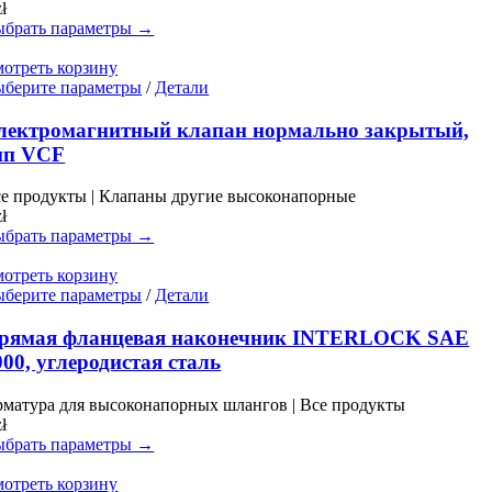
zł
на
брать параметры →
странице
товара.
отреть корзину
Этот
берите параметры
/
Детали
товар
имеет
лектромагнитный клапан нормально закрытый,
несколько
ип VCF
вариаций.
Опции
е продукты | Клапаны другие высоконапорные
можно
zł
выбрать
брать параметры →
на
странице
отреть корзину
товара.
Этот
берите параметры
/
Детали
товар
имеет
рямая фланцевая наконечник INTERLOCK SAE
несколько
000, углеродистая сталь
вариаций.
Опции
матура для высоконапорных шлангов | Все продукты
можно
zł
выбрать
брать параметры →
на
странице
отреть корзину
товара.