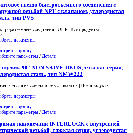
имеет
интовое гнездо быстросъемного соединения с
несколько
аружной резьбой NPT с клапаном, углеродистая
вариаций.
таль, тип PVS
Опции
можно
строразъемные соединения UHP | Все продукты
выбрать
zł
на
брать параметры →
странице
товара.
отреть корзину
Этот
берите параметры
/
Детали
товар
имеет
онцевик 90° NON SKIVE DKOS, тяжелая серия,
несколько
глеродистая сталь, тип NMW222
вариаций.
Опции
матура для высоконапорных шлангов | Все продукты
можно
zł
выбрать
брать параметры →
на
странице
отреть корзину
товара.
Этот
берите параметры
/
Детали
товар
имеет
рямая наконечник INTERLOCK с внутренней
несколько
етрической резьбой, тяжелая серия, углеродистая