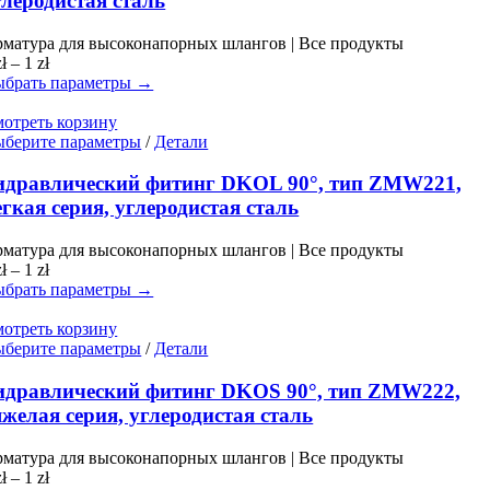
глеродистая сталь
вариаций.
Опции
матура для высоконапорных шлангов | Все продукты
можно
Диапазон
zł
–
1
zł
выбрать
цен:
брать параметры →
на
0 zł
странице
–
отреть корзину
товара.
1 zł
Этот
берите параметры
/
Детали
товар
имеет
идравлический фитинг DKOL 90°, тип ZMW221,
несколько
егкая серия, углеродистая сталь
вариаций.
Опции
матура для высоконапорных шлангов | Все продукты
можно
Диапазон
zł
–
1
zł
выбрать
цен:
брать параметры →
на
0 zł
странице
–
отреть корзину
товара.
1 zł
Этот
берите параметры
/
Детали
товар
имеет
идравлический фитинг DKOS 90°, тип ZMW222,
несколько
яжелая серия, углеродистая сталь
вариаций.
Опции
матура для высоконапорных шлангов | Все продукты
можно
Диапазон
zł
–
1
zł
выбрать