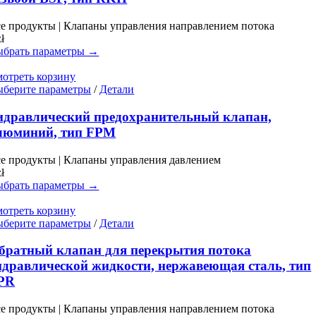
вариаций.
Опции
е продукты | Клапаны управления направлением потока
можно
zł
выбрать
брать параметры →
на
странице
отреть корзину
товара.
Этот
берите параметры
/
Детали
товар
имеет
идравлический предохранительный клапан,
несколько
люминий, тип FPM
вариаций.
Опции
е продукты | Клапаны управления давлением
можно
zł
выбрать
брать параметры →
на
странице
отреть корзину
товара.
Этот
берите параметры
/
Детали
товар
имеет
братный клапан для перекрытия потока
несколько
идравлической жидкости, нержавеющая сталь, тип
вариаций.
PR
Опции
можно
е продукты | Клапаны управления направлением потока
выбрать