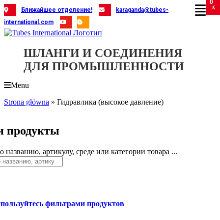
0
Skip
X
X
X
X
X
X
X
X
X
X
X
X
X
X
X
X
X
X
X
Ближайшее отделение!
karaganda@tubes-
to
international.com
content
ШЛАНГИ И СОЕДИНЕНИЯ
ДЛЯ ПРОМЫШЛЕННОСТИ
Menu
Strona główna
»
Гидравлика (высокое давление)
 продукты
 названию, артикулу, среде или категории товара ...
спользуйтесь фильтрами продуктов