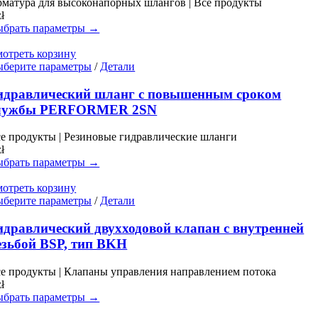
матура для высоконапорных шлангов | Все продукты
можно
zł
выбрать
брать параметры →
на
странице
отреть корзину
товара.
Этот
берите параметры
/
Детали
товар
имеет
идравлический шланг с повышенным сроком
несколько
лужбы PERFORMER 2SN
вариаций.
Опции
е продукты | Резиновые гидравлические шланги
можно
zł
выбрать
брать параметры →
на
странице
отреть корзину
товара.
Этот
берите параметры
/
Детали
товар
имеет
идравлический двухходовой клапан с внутренней
несколько
езьбой BSP, тип BKH
вариаций.
Опции
е продукты | Клапаны управления направлением потока
можно
zł
выбрать
брать параметры →
на
странице