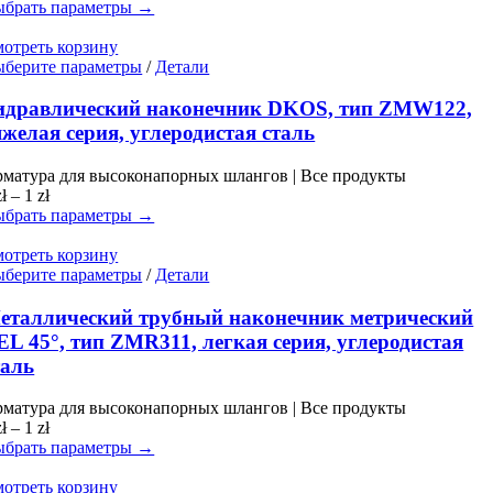
цен:
брать параметры →
на
0 zł
странице
–
отреть корзину
товара.
1 zł
Этот
берите параметры
/
Детали
товар
имеет
идравлический наконечник DKOS, тип ZMW122,
несколько
яжелая серия, углеродистая сталь
вариаций.
Опции
матура для высоконапорных шлангов | Все продукты
можно
Диапазон
zł
–
1
zł
выбрать
цен:
брать параметры →
на
0 zł
странице
–
отреть корзину
товара.
1 zł
Этот
берите параметры
/
Детали
товар
имеет
еталлический трубный наконечник метрический
несколько
EL 45°, тип ZMR311, легкая серия, углеродистая
вариаций.
таль
Опции
можно
матура для высоконапорных шлангов | Все продукты
выбрать
Диапазон
zł
–
1
zł
на
цен:
брать параметры →
странице
0 zł
товара.
–
отреть корзину