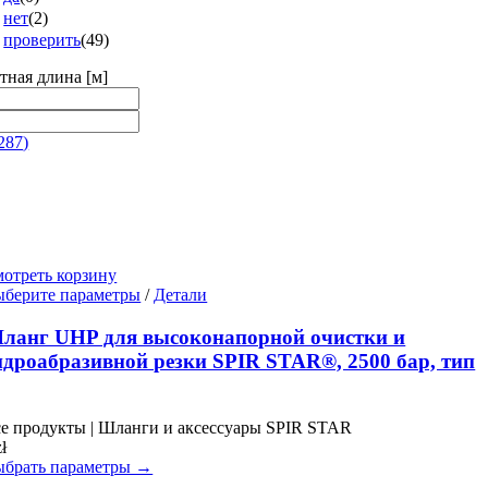
нет
(
2
)
проверить
(
49
)
тная длина [м]
287
)
отреть корзину
Этот
берите параметры
/
Детали
товар
имеет
ланг UHP для высоконапорной очистки и
несколько
идроабразивной резки SPIR STAR®, 2500 бар, тип
вариаций.
Опции
можно
е продукты | Шланги и аксессуары SPIR STAR
выбрать
zł
на
брать параметры →
странице