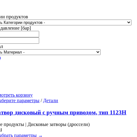
ии продуктов
 давление [бар]
ал
)
отреть корзину
Этот
берите параметры
/
Детали
товар
имеет
атвор дисковый с ручным приводом, тип 1123H
несколько
вариаций.
е продукты | Дисковые затворы (дроссели)
Опции
zł
можно
брать параметры →