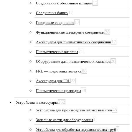
12
Соединения с обжимным кольцом
12
Соединения банжо
17
Гнездовые соединения
38
Функциональные штекерные соединения
17
Аксессуары для пневматических соединений
71
Пневматические клапаны
26
Оборудование для пневматических клапанов
88
FRL — подготовка воздуха
22
Аксессуары для FRL
38
Пневматические цилиндры
262
Устройства и аксессуары
45
Устройства для производства гибких шлангов
1
Запасные части для оборудования
7
Устройства для обработки гидравлических труб