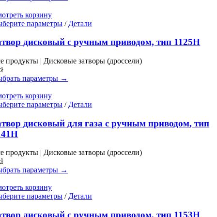
выбрать
на
отреть корзину
странице
Этот
берите параметры
/
Детали
товара.
товар
имеет
атвор дисковый с ручным приводом, тип 1125H
несколько
вариаций.
е продукты | Дисковые затворы (дроссели)
Опции
zł
можно
брать параметры →
выбрать
на
отреть корзину
странице
Этот
берите параметры
/
Детали
товара.
товар
имеет
атвор дисковый для газа с ручным приводом, тип
несколько
141H
вариаций.
Опции
е продукты | Дисковые затворы (дроссели)
можно
zł
выбрать
брать параметры →
на
странице
отреть корзину
товара.
Этот
берите параметры
/
Детали
товар
имеет
атвор дисковый с ручным приводом, тип 1153H