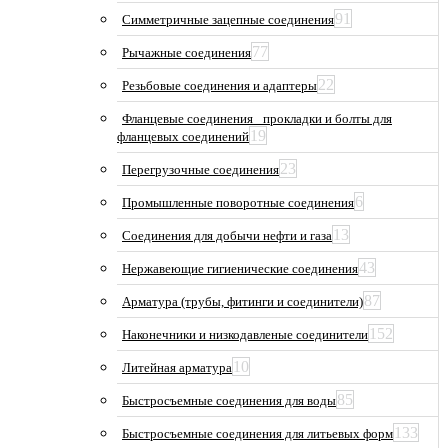
91
Симметричные зацепные соединения
77
Рычажные соединения
22
Резьбовые соединения и адаптеры
Фланцевые соединения_ прокладки и болты для
19
фланцевых соединений
23
Перегрузочные соединения
6
Промышленные поворотные соединения
13
Соединения для добычи нефти и газа
43
Нержавеющие гигиенические соединения
87
Арматура (трубы, фитинги и соединители)
152
Наконечники и низкодавленые соединители
10
Литейная арматура
85
Быстросъемные соединения для воды
133
Быстросъемные соединения для литьевых форм