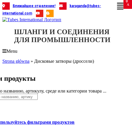
0
Skip
X
X
X
X
X
X
X
X
X
X
X
X
X
X
X
X
X
X
X
Ближайшее отделение!
karaganda@tubes-
to
international.com
content
ШЛАНГИ И СОЕДИНЕНИЯ
ДЛЯ ПРОМЫШЛЕННОСТИ
Menu
Strona główna
»
Дисковые затворы (дроссели)
 продукты
 названию, артикулу, среде или категории товара ...
спользуйтесь фильтрами продуктов