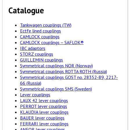
Catalogue
Tankwagen couplings (TW)
Ectfe lined couplings
CAMLOCK couplings
CAMLOCK couplings – SAFLOK®
IBC adaptors
STORZ couplings
GUILLEMIN couplings
Symmetrical couplings NOR (Norway)
Symmetrical couplings ROTTA ROTH (Russia)
Symmetrical couplings GOST no. 28352-89, 2217-
66 (Russia)
Symmetrical couplings SMS (Sweden)
Lever couplings
LAUX 42 lever couplings
PERROT lever couplings
KLAUDIA lever couplings
BAUER lever couplings
FERRARI lever couplings
ANFOR lever couplings