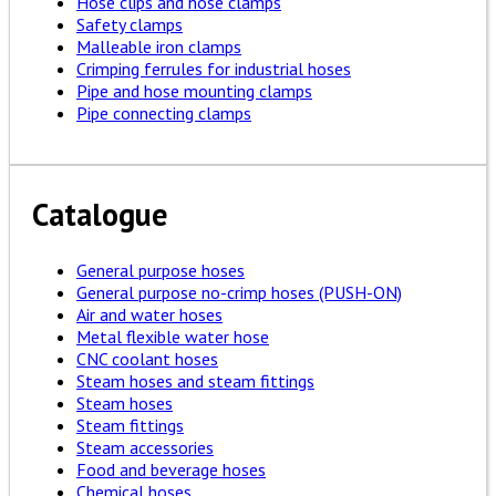
Hose clips and hose clamps
Safety clamps
Malleable iron clamps
Crimping ferrules for industrial hoses
Pipe and hose mounting clamps
Pipe connecting clamps
Catalogue
General purpose hoses
General purpose no-crimp hoses (PUSH-ON)
Air and water hoses
Metal flexible water hose
CNC coolant hoses
Steam hoses and steam fittings
Steam hoses
Steam fittings
Steam accessories
Food and beverage hoses
Chemical hoses