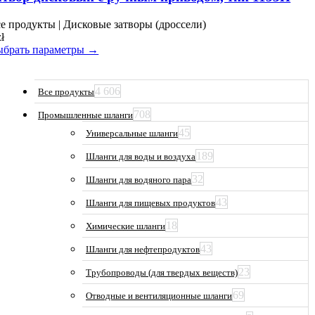
несколько
вариаций.
е продукты | Дисковые затворы (дроссели)
Опции
zł
можно
брать параметры →
выбрать
на
странице
4 606
Все продукты
товара.
708
Промышленные шланги
45
Универсальные шланги
189
Шланги для воды и воздуха
32
Шланги для водяного пара
43
Шланги для пищевых продуктов
18
Химические шланги
43
Шланги для нефтепродуктов
23
Трубопроводы (для твердых веществ)
69
Отводные и вентиляционные шланги