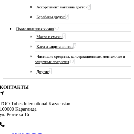
2
Ассортимент магазина другой
2
Барабаны другие
32
Промышленная химия
7
Масла и смазки
7
Клеи и защита винтов
Чистящие средства, консервационные, монтажные и
12
защитные покрытия
6
Другие
КОНТАКТЫ
ТОО Tubes International Kazachstan
100000 Караганда
ул. Резника 16