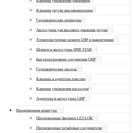
6
Клапаны управления давлением
6
Клапаны другие высоконапорные
2
Гидравлические цилиндры
11
Аксессуары для высокого давления другие
15
Термопластичные шланги UHP и наконечники
10
Шланги и аксессуары SPIR STAR
25
Быстроразъемные соединения UHP
20
Гидравлические насосы
12
Клапаны и адаптеры пластин
9
Клапаны управления расходом
37
Адаптеры и аксессуары UHP
111
Прецизионная арматура
55
Прецизионные фитинги LET-LOK
32
Прецизионные резьбовые соединители