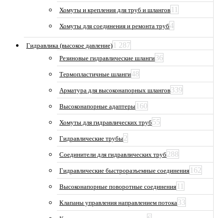
11
Хомуты и крепления для труб и шлангов
4
Хомуты для соединения и ремонта труб
1 287
Гидравлика (высокое давление)
36
Резиновые гидравлические шланги
48
Термопластичные шланги
339
Арматура для высоконапорных шлангов
160
Высоконапорные адаптеры
55
Хомуты для гидравлических труб
2
Гидравлические трубы
288
Соединители для гидравлических труб
162
Гидравлические быстроразъемные соединения
11
Высоконапорные поворотные соединения
33
Клапаны управления направлением потока