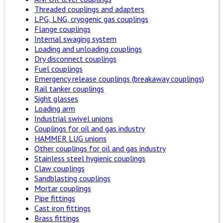
Threaded couplings and adapters
LPG, LNG, cryogenic gas couplings
Flange couplings
Internal swaging system
Loading and unloading couplings
Dry disconnect couplings
Fuel couplings
Emergency release couplings (breakaway couplings)
Rail tanker couplings
Sight glasses
Loading arm
Industrial swivel unions
Couplings for oil and gas industry
HAMMER LUG unions
Other couplings for oil and gas industry
Stainless steel hygienic couplings
Claw couplings
Sandblasting couplings
Mortar couplings
Pipe fittings
Cast iron fittings
Brass fittings