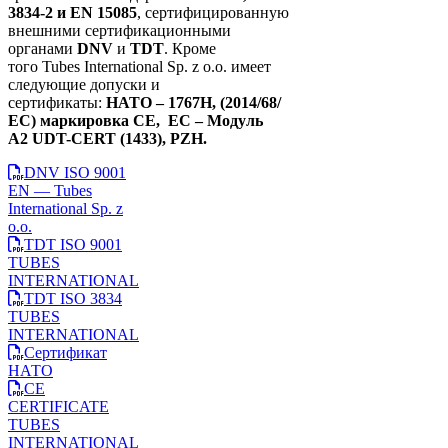
3834-2 и EN 15085
, сертифицированную
внешними сертификационными
органами
DNV
и
TDT
. Кроме
того Tubes International Sp. z o.o. имеет
следующие допуски и
сертификаты:
НАТО – 1767H, (2014/68/
ЕС) маркировка CE, ЕС – Модуль
A2 UDT-CERT (1433), PZH.
DNV ISO 9001
EN — Tubes
International Sp. z
o.o.
TDT ISO 9001
TUBES
INTERNATIONAL
TDT ISO 3834
TUBES
INTERNATIONAL
Сертификат
НАТО
CE
CERTIFICATE
TUBES
INTERNATIONAL