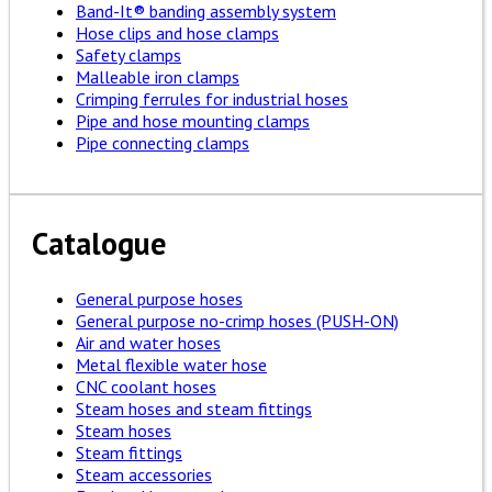
Band-It® banding assembly system
Hose clips and hose clamps
Safety clamps
Malleable iron clamps
Crimping ferrules for industrial hoses
Pipe and hose mounting clamps
Pipe connecting clamps
Catalogue
General purpose hoses
General purpose no-crimp hoses (PUSH-ON)
Air and water hoses
Metal flexible water hose
CNC coolant hoses
Steam hoses and steam fittings
Steam hoses
Steam fittings
Steam accessories