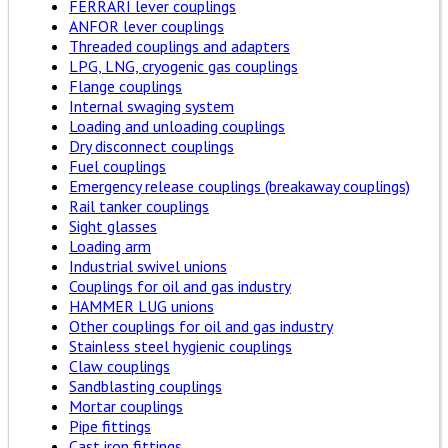
FERRARI lever couplings
ANFOR lever couplings
Threaded couplings and adapters
LPG, LNG, cryogenic gas couplings
Flange couplings
Internal swaging system
Loading and unloading couplings
Dry disconnect couplings
Fuel couplings
Emergency release couplings (breakaway couplings)
Rail tanker couplings
Sight glasses
Loading arm
Industrial swivel unions
Couplings for oil and gas industry
HAMMER LUG unions
Other couplings for oil and gas industry
Stainless steel hygienic couplings
Claw couplings
Sandblasting couplings
Mortar couplings
Pipe fittings
Cast iron fittings