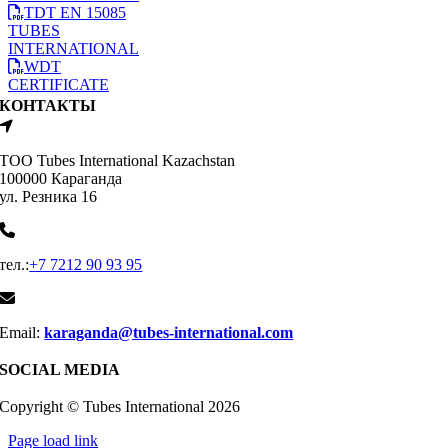
TDT EN 15085
TUBES
INTERNATIONAL
WDT
CERTIFICATE
КОНТАКТЫ
ТОО Tubes International Kazachstan
100000 Караганда
ул. Резника 16
тел.:
+7 7212 90 93 95
Email:
karaganda@tubes-international.com
SOCIAL MEDIA
Copyright © Tubes International
2026
Page load link