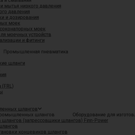
ка и смывания
 и мытья низкого давления
ого давления
ки и дозирования
ных моек
ысоконапорных моек
для моечных устройств
ализации и фитинги
Промышленная пневматика
кие шланги
T
ния
 (FRL)
ры
шленных шлангов
Оборудование для изгото
шлангов (запрессовщики шлангов) Finn-Power
шлангов
тановки концевиков шлангов