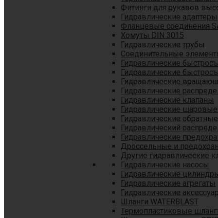
Фитинги для рукавов выс
Гидравлические адаптеры
Фланцевые соединения S
Хомуты DIN 3015
Гидравлические трубы
Соединительные элементы
Гидравлические быстрос
Гидравлические быстрос
Гидравлические вращающ
Гидравлические распреде
Гидравлические клапаны
Гидравлические шаровые
Гидравлические обратные
Гидравлический распреде
Гидравлические предохр
Дроссельные и предохра
Другие гидравлические к
Гидравлические насосы
Гидравлические цилиндр
Гидравлические агрегаты
Гидравлические аксессуа
Шланги WATERBLAST
Термопластиковые шланг