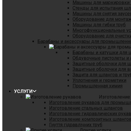
Машины для маркировки 
Стенды для испытания шл
Машины для снятия заусе
Оборудование для монтаж
Машины для гибки труб
Многофункциональные уст
Оборудование для очистки
Барабаны и аксессуары для промышленн
Барабаны и катушки для 
Обдувочные пистолеты и 
Защитные оболочки для 
Защитные оболочки для в
Защита для шлангов и тр
Уплотнения и герметики
Промышленная химия
УСЛУГИ
Изготовление
Изготовление рукавов для промыш
Изготовление стальных шлангов
Изготовление гидравлических рука
Изготовление композитных шланго
Гнуття гідравлічних труб
Другие услуги