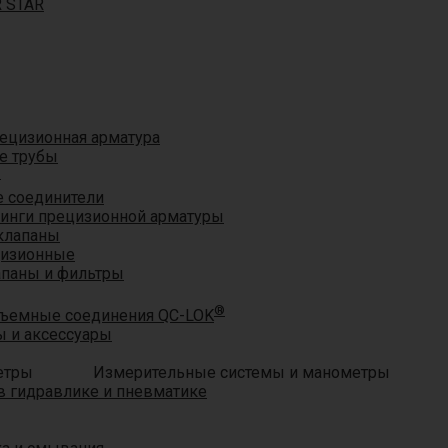
R STAR
ецизионная арматура
е трубы
®
 соединители
тинги прецизионной арматуры
клапаны
цизионные
апаны и фильтры
®
ъемные соединения QC-LOK
 и аксессуары
Измерительные системы и манометры
 гидравлике и пневматике