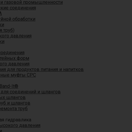
 и газовой промышленности
кие соединения
A
уйной обработки
ки
я труб)
кого давления
ки
соединения
итейных форм
ого давления
я для продуктов питания и напитков
мные муфты CPC
Band-It®
для соединений и шлангов
ых шлангов
уб и шлангов
ремонта труб
ая гидравлика
ысокого давления
и