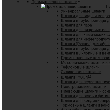
Промышленные шланги
П
Универсальные шланги
Шланги для воды и возду
Шланги и трубопроводы 
Шланги для пара
Шланги для пищевых вещ
Шланги для химических в
Шланги для нефтепродукт
Шланги (Рукава) для абр
Шланги и трубопроводы дл
Шланги выхлопные и вен
Промышленные композит
Металлические шланги и 
Тефлоновые шланги
Силиконовые шланги
®
Шланги TYGON
Шланги для перистальтиче
Подогреваемые шланги
Плавающие шланги и осн
Шланги для газов и фитин
Шланги для кондициониро
Тормозные шланги и нако
Автомобильные шланги и