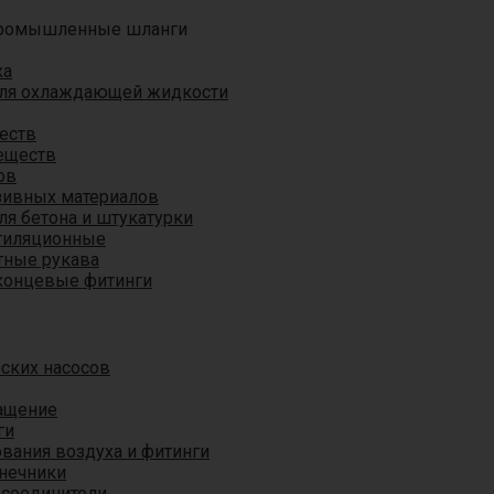
ромышленные шланги
ха
для охлаждающей жидкости
еств
еществ
ов
азивных материалов
я бетона и штукатурки
тиляционные
ные рукава
концевые фитинги
ских насосов
ащение
ги
вания воздуха и фитинги
нечники
 соединители