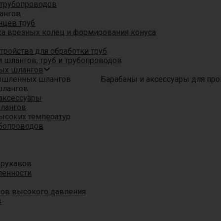
трубопроводов
ангов
нцев труб
а врезных колец и формирования конуса
ройства для обработки труб
 шлангов, труб и трубопроводов
ых шлангов
Барабаны и аксессуары для п
шлангов
аксессуары
шлангов
ысоких температур
убопроводов
 рукавов
ленности
вов высокого давления
в