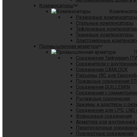
Компенсаторы
Компенсат
Резиновые компенсатор
Стальные компенсаторы
Тефлоновые компенсато
Тканевые компенсаторы
Эластомерные компенса
Промышленная арматура
П
Соединения Tankwagen (T
Соединители с внутренни
Соединение CAMLOCK
Разъемы IBC для Еврокуб
Пожарные соединения S
Соединения GUILLEMIN
Соединения с симметрич
Рычажные соединения
Зажимы и адаптеры с рез
Соединения для LPG, LNG 
Фланцевые соединения
Арматура для внутренней
Перегрузочные соединен
Поворотные соединения