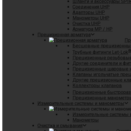
Шланги и аксессуары SPI
Соединения UHP
Адапторы UHP
Манометры UHP
Очистка UHP
Арматура MP / HP
Прецизионная арматура
Пр
Бесшовные прецизионны
Трубные фитинги Let-Lok
Прецизионные резьбовые
Другие соединители и фи
Прецизионные шаровые 
Клапаны игольчатые пре
Другие прецизионные кл
Коллекторы клапанов
Прецизионные быстрораз
Прецизионные манометры
Измерительные системы и манометры
Измерительные системы в
Манометры
Очистка и смывания