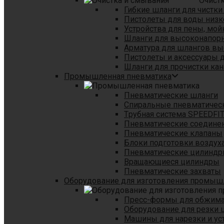
Очист
Гибкие шланги для чистки
Пистолеты для воды низк
Устройства для пены, мой
Шланги для высоконапор
Арматура для шлангов в
Пистолеты и аксессуары 
Шланги для прочистки кан
Промышленная пневматика
Пневматические шланги
Спиральные пневматичес
Tрубная система SPEEDFI
Пневматические соедине
Пневматические клапаны
Блоки подготовки воздуха
Пневматические цилинд
Вращающиеся цилиндры
Пневматические захваты
Оборудование для изготовления промы
Пресс-формы для обжима 
Оборудование для резки 
Машины для нарезки и ус