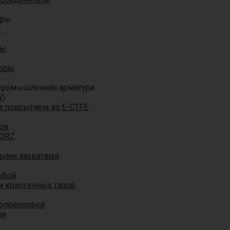
оры
ы
ры
торы
ромышленная арматура
W)
м покрытием из E-CTFE
ов
TORZ
ными захватами
ьбой
и криогенных газов
 опрессовки
ия