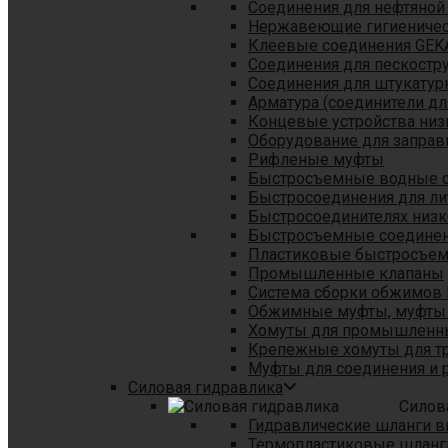
Соединения для нефтяной
Нержавеющие гигиеничес
Клеевые соединения GEK
Соединения для пескостр
Cоединения для штукатур
Арматура (соединители дл
Концевые устройства низ
Оборудование для заправ
Рифленые муфты
Быстросъемные водные 
Быстросоединения для л
Быстросоединителях низк
Быстросъемные соединени
Пластиковые быстросъе
Промышленные клапаны
Система сборки обжимов 
Обжимные муфты, муфты 
Хомуты для промышленн
Крепежные хомуты для тр
Муфты для соединения и 
Силовая гидравлика
Силов
Гидравлические шланги в
Термопластиковые шланг