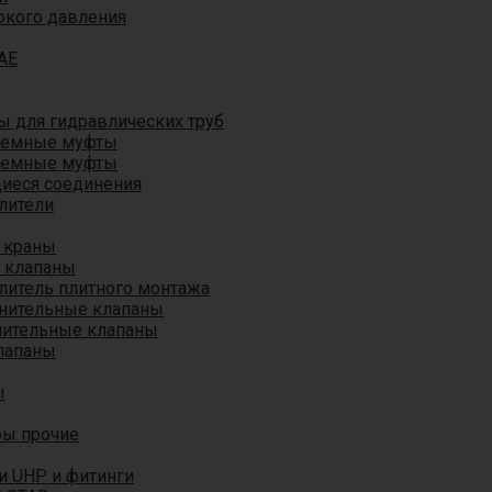
окого давления
AE
 для гидравлических труб
ъемные муфты
ъемные муфты
иеся соединения
лители
 краны
 клапаны
литель плитного монтажа
анительные клапаны
нительные клапаны
лапаны
ы
ры прочие
и UHP и фитинги