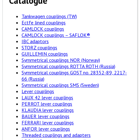
Catalogue
Tankwagen couplings (TW)
Ectfe lined couplings
CAMLOCK couplings
CAMLOCK couplings – SAFLOK®
IBC adaptors
STORZ couplings
GUILLEMIN couplings
Symmetrical couplings NOR (Norway)
Symmetrical couplings ROTTA ROTH (Russia)
Symmetrical couplings GOST no. 28352-89, 2217-
66 (Russia)
Symmetrical couplings SMS (Sweden)
Lever couplings
LAUX 42 lever couplings
PERROT lever couplings
KLAUDIA lever couplings
BAUER lever couplings
FERRARI lever couplings
ANFOR lever couplings
Threaded couplings and adapters