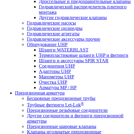
Дроссельные и предохранительные клапаны
Гидравлический распределитель плитного
монтажа
Другие гидравлические клапаны
Гидравлические насосы
Гидравлические цилиндры
Гидравлические агрегаты
Гидравлические аксессуары прочие
Оборудование UHP
Шланги WATERBLAST
Термопластиковые шланги UHP и фитинги
Шланги и аксессуары SPIR STAR
Соединения UHP
Адапторы UHP
Манометры UHP
Очистка UHP
Арматура MP / HP
Прецизионная арматура
Бесшовные прецизионные трубы
®
Трубные фитинги Let-Lok
Прецизионные резьбовые соединители
Другие соединители и фитинги прецизионной
арматуры
Прецизионные шаровые клапаны
Клапаны игольчатые прецизионные