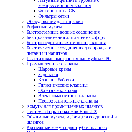
Латунные фитинги трубные с
компрессионным кольцом
Фитинги типа CN
Фильтры-сетки
Оборудование для заправки
Рифленые муфты
Быстросъемные водные соединения
Быстросоединения для литейных форм
Быстросоединителях низкого давления
Быстросъемные соединения для продуктов
питания и напитков
Пластиковые быстросъемные муфты CPC
Промышленные клапаны
Шаровые краны
Задвижки
Клапаны бабочки
Гигиенические клапаны
Обратные клапаны
Электромагнитные клапаны
Предохранительные клапаны
Хомуты для промышленных шлангов
Система сборки обжимов Band-It®
Обжимные муфты, муфты для соединений и
шлангов
Крепежные хомуты для труб и шлангов