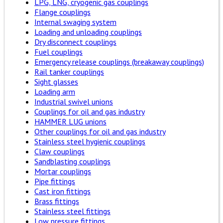
LPG, LNG, cryogenic gas couplings
Flange couplings
Internal swaging system
Loading and unloading couplings
Dry disconnect couplings
Fuel couplings
Emergency release couplings (breakaway couplings)
Rail tanker couplings
Sight glasses
Loading arm
Industrial swivel unions
Couplings for oil and gas industry
HAMMER LUG unions
Other couplings for oil and gas industry
Stainless steel hygienic couplings
Claw couplings
Sandblasting couplings
Mortar couplings
Pipe fittings
Cast iron fittings
Brass fittings
Stainless steel fittings
Low pressure fittings