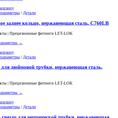
на
странице
корзину
товара.
Этот
 параметры
/
Детали
товар
имеет
е заднее кольцо, нержавеющая сталь, C760LB
несколько
вариаций.
укты | Прецизионные фитинги LET-LOK
Опции
можно
параметры →
выбрать
на
корзину
странице
Этот
 параметры
/
Детали
товара.
товар
имеет
 для дюймовой трубки, нержавеющая сталь,
несколько
вариаций.
Опции
укты | Прецизионные фитинги LET-LOK
можно
выбрать
параметры →
на
странице
корзину
товара.
Этот
 параметры
/
Детали
товар
имеет
 гнездо для метрической трубки, нержавеющая