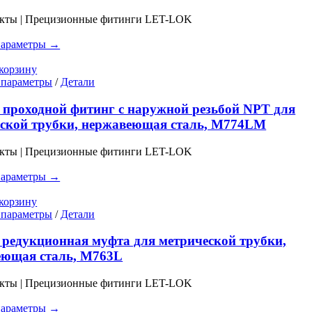
несколько
вариаций.
укты | Прецизионные фитинги LET-LOK
Опции
можно
параметры →
выбрать
на
корзину
странице
Этот
 параметры
/
Детали
товара.
товар
имеет
проходной фитинг с наружной резьбой NPT для
несколько
ской трубки, нержавеющая сталь, M774LM
вариаций.
Опции
укты | Прецизионные фитинги LET-LOK
можно
выбрать
параметры →
на
странице
корзину
товара.
Этот
 параметры
/
Детали
товар
имеет
редукционная муфта для метрической трубки,
несколько
еющая сталь, M763L
вариаций.
Опции
укты | Прецизионные фитинги LET-LOK
можно
выбрать
параметры →