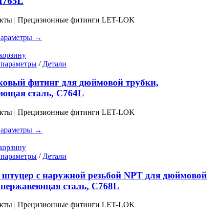
M765L
вариаций.
Опции
укты | Прецизионные фитинги LET-LOK
можно
выбрать
параметры →
на
странице
корзину
товара.
Этот
 параметры
/
Детали
товар
имеет
ковый фитинг для дюймовой трубки,
несколько
еющая сталь, C764L
вариаций.
Опции
укты | Прецизионные фитинги LET-LOK
можно
выбрать
параметры →
на
странице
корзину
товара.
Этот
 параметры
/
Детали
товар
имеет
штуцер с наружной резьбой NPT для дюймовой
несколько
 нержавеющая сталь, C768L
вариаций.
Опции
укты | Прецизионные фитинги LET-LOK
можно
выбрать