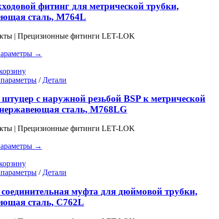
имеет
ходовой фитинг для метрической трубки,
несколько
еющая сталь, M764L
вариаций.
Опции
укты | Прецизионные фитинги LET-LOK
можно
выбрать
параметры →
на
странице
корзину
товара.
Этот
 параметры
/
Детали
товар
имеет
штуцер с наружной резьбой BSP к метрической
несколько
 нержавеющая сталь, M768LG
вариаций.
Опции
укты | Прецизионные фитинги LET-LOK
можно
выбрать
параметры →
на
странице
корзину
товара.
Этот
 параметры
/
Детали
товар
имеет
соединительная муфта для дюймовой трубки,
несколько
еющая сталь, C762L
вариаций.
Опции