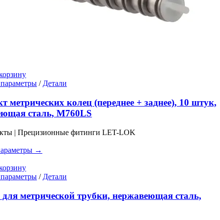
корзину
Этот
 параметры
/
Детали
товар
имеет
т метрических колец (переднее + заднее), 10 штук,
несколько
еющая сталь, M760LS
вариаций.
Опции
укты | Прецизионные фитинги LET-LOK
можно
выбрать
параметры →
на
странице
корзину
товара.
Этот
 параметры
/
Детали
товар
имеет
 для метрической трубки, нержавеющая сталь,
несколько
вариаций.