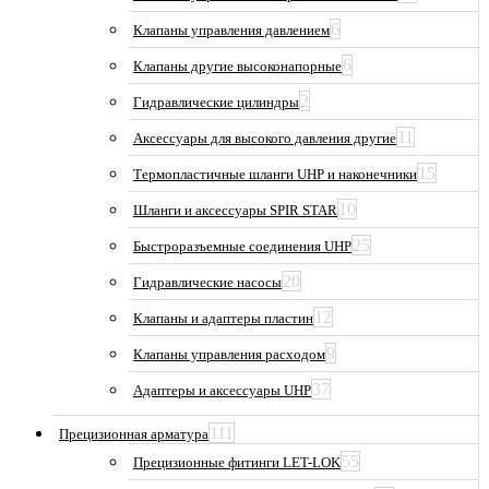
6
Клапаны управления давлением
6
Клапаны другие высоконапорные
2
Гидравлические цилиндры
11
Аксессуары для высокого давления другие
15
Термопластичные шланги UHP и наконечники
10
Шланги и аксессуары SPIR STAR
25
Быстроразъемные соединения UHP
20
Гидравлические насосы
12
Клапаны и адаптеры пластин
9
Клапаны управления расходом
37
Адаптеры и аксессуары UHP
111
Прецизионная арматура
55
Прецизионные фитинги LET-LOK