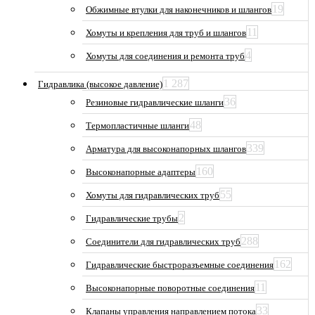
19
Обжимные втулки для наконечников и шлангов
11
Хомуты и крепления для труб и шлангов
4
Хомуты для соединения и ремонта труб
1 287
Гидравлика (высокое давление)
36
Резиновые гидравлические шланги
48
Термопластичные шланги
339
Арматура для высоконапорных шлангов
160
Высоконапорные адаптеры
55
Хомуты для гидравлических труб
2
Гидравлические трубы
288
Соединители для гидравлических труб
162
Гидравлические быстроразъемные соединения
11
Высоконапорные поворотные соединения
33
Клапаны управления направлением потока