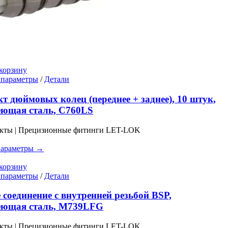
корзину
Этот
 параметры
/
Детали
товар
имеет
т дюймовых колец (переднее + заднее), 10 штук,
несколько
еющая сталь, C760LS
вариаций.
Опции
укты | Прецизионные фитинги LET-LOK
можно
выбрать
параметры →
на
странице
корзину
товара.
Этот
 параметры
/
Детали
товар
имеет
 соединение с внутренней резьбой BSP,
несколько
еющая сталь, M739LFG
вариаций.
Опции
укты | Прецизионные фитинги LET-LOK