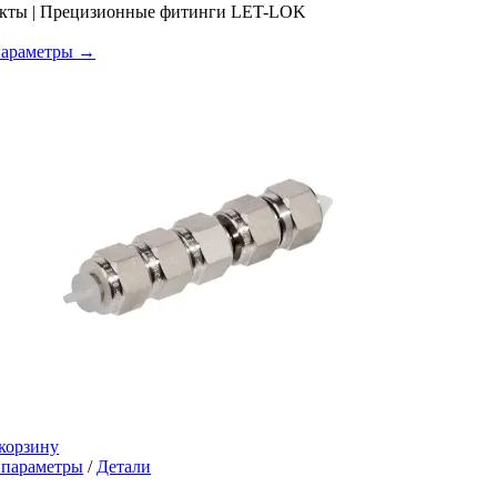
Опции
укты | Прецизионные фитинги LET-LOK
можно
выбрать
параметры →
на
странице
товара.
корзину
Этот
 параметры
/
Детали
товар