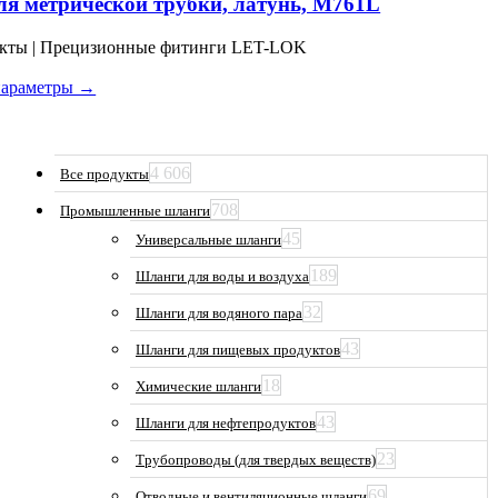
ля метрической трубки, латунь, M761L
несколько
вариаций.
укты | Прецизионные фитинги LET-LOK
Опции
можно
параметры →
выбрать
на
странице
товара.
4 606
Все продукты
708
Промышленные шланги
45
Универсальные шланги
189
Шланги для воды и воздуха
32
Шланги для водяного пара
43
Шланги для пищевых продуктов
18
Химические шланги
43
Шланги для нефтепродуктов
23
Трубопроводы (для твердых веществ)
69
Отводные и вентиляционные шланги