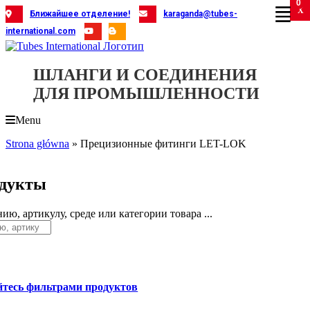
0
Skip
X
X
X
X
X
X
X
X
X
X
X
X
X
X
X
X
X
X
X
Ближайшее отделение!
karaganda@tubes-
to
international.com
content
ШЛАНГИ И СОЕДИНЕНИЯ
ДЛЯ ПРОМЫШЛЕННОСТИ
Menu
Strona główna
»
Прецизионные фитинги LET-LOK
дукты
ию, артикулу, среде или категории товара ...
йтесь фильтрами продуктов