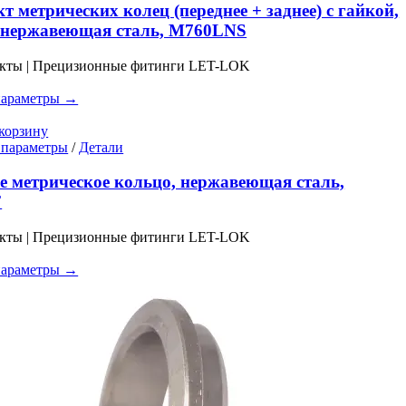
имеет
т метрических колец (переднее + заднее) с гайкой,
несколько
 нержавеющая сталь, M760LNS
вариаций.
Опции
укты | Прецизионные фитинги LET-LOK
можно
выбрать
параметры →
на
странице
корзину
товара.
Этот
 параметры
/
Детали
товар
имеет
е метрическое кольцо, нержавеющая сталь,
несколько
F
вариаций.
Опции
укты | Прецизионные фитинги LET-LOK
можно
выбрать
параметры →
на
странице
товара.