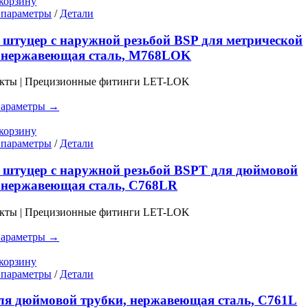
корзину
странице
Этот
 параметры
/
Детали
товара.
товар
имеет
штуцер с наружной резьбой BSP для метрической
несколько
, нержавеющая сталь, M768LOK
вариаций.
Опции
укты | Прецизионные фитинги LET-LOK
можно
выбрать
параметры →
на
странице
корзину
товара.
Этот
 параметры
/
Детали
товар
имеет
штуцер с наружной резьбой BSPT для дюймовой
несколько
 нержавеющая сталь, C768LR
вариаций.
Опции
укты | Прецизионные фитинги LET-LOK
можно
выбрать
параметры →
на
странице
корзину
товара.
Этот
 параметры
/
Детали
товар
имеет
ля дюймовой трубки, нержавеющая сталь, C761L