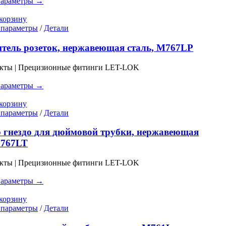
параметры →
на
странице
корзину
товара.
Этот
 параметры
/
Детали
товар
имеет
тель розеток, нержавеющая сталь, M767LP
несколько
вариаций.
укты | Прецизионные фитинги LET-LOK
Опции
можно
параметры →
выбрать
на
корзину
странице
Этот
 параметры
/
Детали
товара.
товар
имеет
 гнездо для дюймовой трубки, нержавеющая
несколько
C767LT
вариаций.
Опции
укты | Прецизионные фитинги LET-LOK
можно
выбрать
параметры →
на
странице
корзину
товара.
Этот
 параметры
/
Детали
товар
имеет