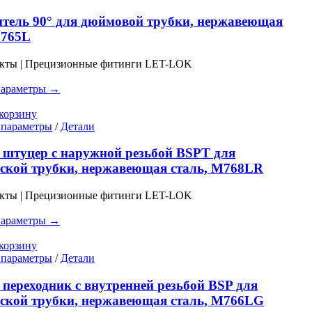
товар
имеет
тель 90° для дюймовой трубки, нержавеющая
несколько
C765L
вариаций.
Опции
укты | Прецизионные фитинги LET-LOK
можно
выбрать
параметры →
на
странице
корзину
товара.
Этот
 параметры
/
Детали
товар
имеет
штуцер с наружной резьбой BSPT для
несколько
ской трубки, нержавеющая сталь, M768LR
вариаций.
Опции
укты | Прецизионные фитинги LET-LOK
можно
выбрать
параметры →
на
странице
корзину
товара.
Этот
 параметры
/
Детали
товар
имеет
переходник с внутренней резьбой BSP для
несколько
ской трубки, нержавеющая сталь, M766LG
вариаций.