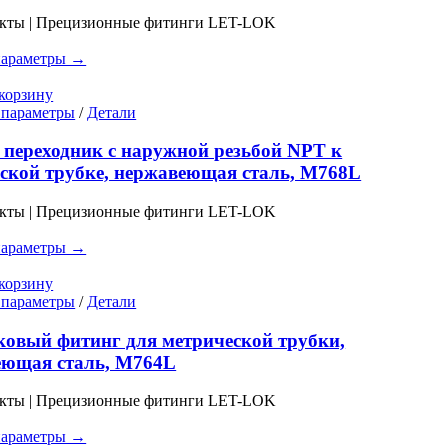
Опции
укты | Прецизионные фитинги LET-LOK
можно
выбрать
параметры →
на
странице
корзину
товара.
Этот
 параметры
/
Детали
товар
имеет
переходник с наружной резьбой NPT к
несколько
ской трубке, нержавеющая сталь, M768L
вариаций.
Опции
укты | Прецизионные фитинги LET-LOK
можно
выбрать
параметры →
на
странице
корзину
товара.
Этот
 параметры
/
Детали
товар
имеет
овый фитинг для метрической трубки,
несколько
еющая сталь, M764L
вариаций.
Опции
укты | Прецизионные фитинги LET-LOK
можно
выбрать
параметры →
на