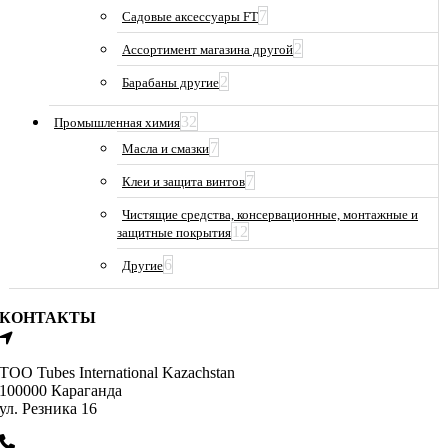
7
Садовые аксессуары FT
2
Ассортимент магазина другой
2
Барабаны другие
32
Промышленная химия
7
Масла и смазки
7
Клеи и защита винтов
Чистящие средства, консервационные, монтажные и
12
защитные покрытия
6
Другие
КОНТАКТЫ
ТОО Tubes International Kazachstan
100000 Караганда
ул. Резника 16