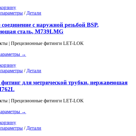
странице
корзину
товара.
Этот
 параметры
/
Детали
товар
имеет
 соединение с наружной резьбой BSP,
несколько
еющая сталь, M739LMG
вариаций.
Опции
укты | Прецизионные фитинги LET-LOK
можно
выбрать
параметры →
на
странице
корзину
товара.
Этот
 параметры
/
Детали
товар
имеет
фитинг для метрической трубки, нержавеющая
несколько
M762L
вариаций.
Опции
укты | Прецизионные фитинги LET-LOK
можно
выбрать
параметры →
на
странице
корзину
товара.
Этот
 параметры
/
Детали
товар