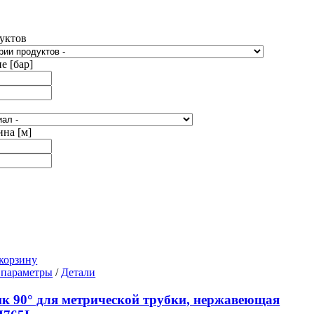
уктов
е [бар]
ина [м]
корзину
Этот
 параметры
/
Детали
товар
имеет
к 90° для метрической трубки, нержавеющая
несколько