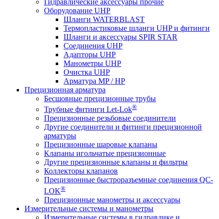
Гидравлические аксессуары прочие
Оборудование UHP
Шланги WATERBLAST
Термопластиковые шланги UHP и фитинги
Шланги и аксессуары SPIR STAR
Соединения UHP
Адапторы UHP
Манометры UHP
Очистка UHP
Арматура MP / HP
Прецизионная арматура
Бесшовные прецизионные трубы
®
Трубные фитинги Let-Lok
Прецизионные резьбовые соединители
Другие соединители и фитинги прецизионной
арматуры
Прецизионные шаровые клапаны
Клапаны игольчатые прецизионные
Другие прецизионные клапаны и фильтры
Коллекторы клапанов
Прецизионные быстроразъемные соединения QC-
®
LOK
Прецизионные манометры и аксессуары
Измерительные системы и манометры
Измерительные системы в гидравлике и