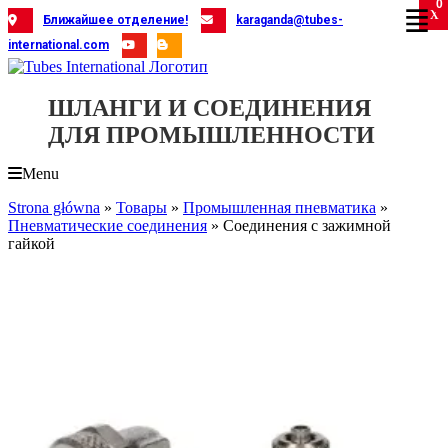
0
Skip
X
X
X
X
X
X
X
X
X
X
X
X
X
X
X
X
X
X
X
Ближайшее отделение!
karaganda@tubes-
to
international.com
content
ШЛАНГИ И СОЕДИНЕНИЯ
ДЛЯ ПРОМЫШЛЕННОСТИ
Menu
Strona główna
»
Товары
»
Промышленная пневматика
»
Пневматические соединения
»
Соединения с зажимной
гайкой