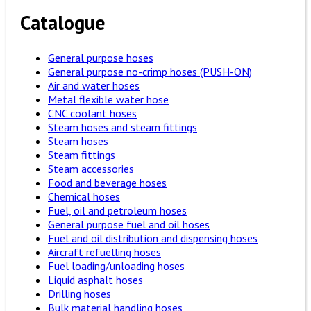
Catalogue
General purpose hoses
General purpose no-crimp hoses (PUSH-ON)
Air and water hoses
Metal flexible water hose
CNC coolant hoses
Steam hoses and steam fittings
Steam hoses
Steam fittings
Steam accessories
Food and beverage hoses
Chemical hoses
Fuel, oil and petroleum hoses
General purpose fuel and oil hoses
Fuel and oil distribution and dispensing hoses
Aircraft refuelling hoses
Fuel loading/unloading hoses
Liquid asphalt hoses
Drilling hoses
Bulk material handling hoses