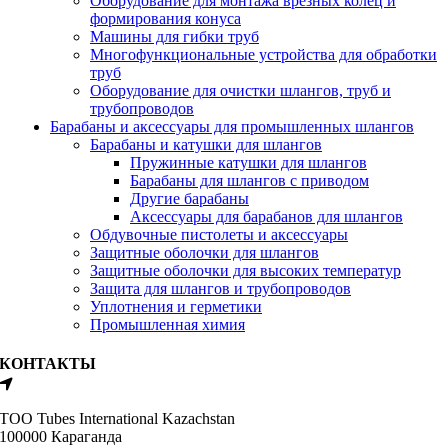
Оборудование для монтажа врезных колец и
формирования конуса
Машины для гибки труб
Многофункциональные устройства для обработки
труб
Оборудование для очистки шлангов, труб и
трубопроводов
Барабаны и аксессуары для промышленных шлангов
Барабаны и катушки для шлангов
Пружинные катушки для шлангов
Барабаны для шлангов с приводом
Другие барабаны
Аксессуары для барабанов для шлангов
Обдувочные пистолеты и аксессуары
Защитные оболочки для шлангов
Защитные оболочки для высоких температур
Защита для шлангов и трубопроводов
Уплотнения и герметики
Промышленная химия
КОНТАКТЫ
ТОО Tubes International Kazachstan
100000 Караганда