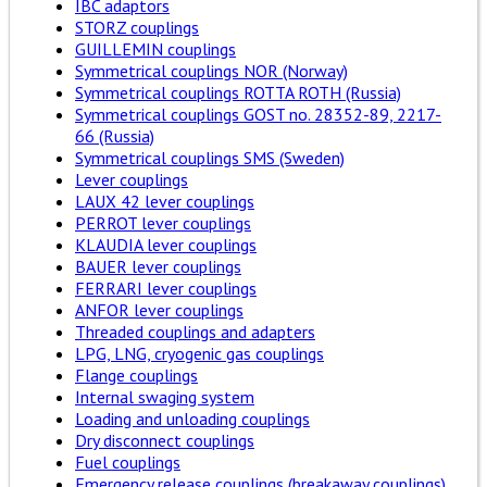
IBC adaptors
STORZ couplings
GUILLEMIN couplings
Symmetrical couplings NOR (Norway)
Symmetrical couplings ROTTA ROTH (Russia)
Symmetrical couplings GOST no. 28352-89, 2217-
66 (Russia)
Symmetrical couplings SMS (Sweden)
Lever couplings
LAUX 42 lever couplings
PERROT lever couplings
KLAUDIA lever couplings
BAUER lever couplings
FERRARI lever couplings
ANFOR lever couplings
Threaded couplings and adapters
LPG, LNG, cryogenic gas couplings
Flange couplings
Internal swaging system
Loading and unloading couplings
Dry disconnect couplings
Fuel couplings
Emergency release couplings (breakaway couplings)