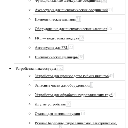
38
Функциональные штекерные соединения
17
Аксессуары для пневматических соединений
71
Пневматические клапаны
26
Оборудование для пневматических клапанов
88
FRL — подготовка воздуха
22
Аксессуары для FRL
38
Пневматические цилиндры
262
Устройства и аксессуары
45
Устройства для производства гибких шлангов
1
Запасные части для оборудования
7
Устройства для обработки гидравлических труб
10
Другие устройства
18
Станки для навивки пружин
Ручные барабаны, гидравлические, электрические,
2