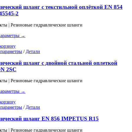
товар
имеет
ический шланг с текстильной оплёткой EN 854
несколько
45545-2
вариаций.
Опции
кты | Резиновые гидравлические шланги
можно
выбрать
параметры →
на
странице
корзину
товара.
Этот
 параметры
/
Детали
товар
имеет
ический шланг с двойной стальной оплеткой
несколько
N 2SC
вариаций.
Опции
кты | Резиновые гидравлические шланги
можно
выбрать
параметры →
на
странице
корзину
товара.
Этот
 параметры
/
Детали
товар
имеет
лический шланг EN 856 IMPETUS R15
несколько
вариаций.
кты | Резиновые гидравлические шланги