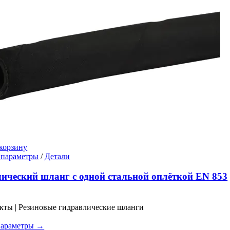
корзину
Этот
 параметры
/
Детали
товар
имеет
ический шланг с одной стальной оплёткой EN 853
несколько
вариаций.
Опции
кты | Резиновые гидравлические шланги
можно
выбрать
параметры →
на