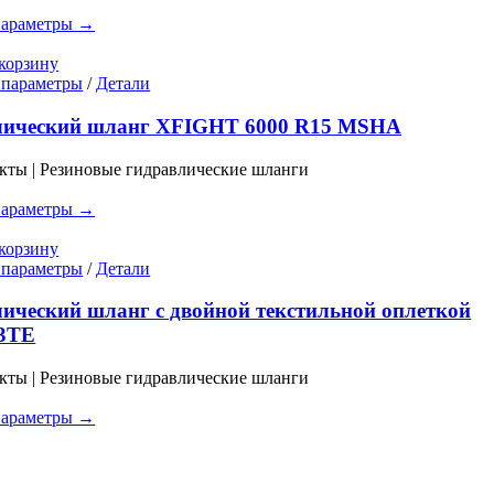
выбрать
параметры →
на
странице
корзину
товара.
Этот
 параметры
/
Детали
товар
имеет
лический шланг XFIGHT 6000 R15 MSHA
несколько
вариаций.
кты | Резиновые гидравлические шланги
Опции
можно
параметры →
выбрать
на
корзину
странице
Этот
 параметры
/
Детали
товара.
товар
имеет
ический шланг с двойной текстильной оплеткой
несколько
 3TE
вариаций.
Опции
кты | Резиновые гидравлические шланги
можно
выбрать
параметры →
на
странице
товара.