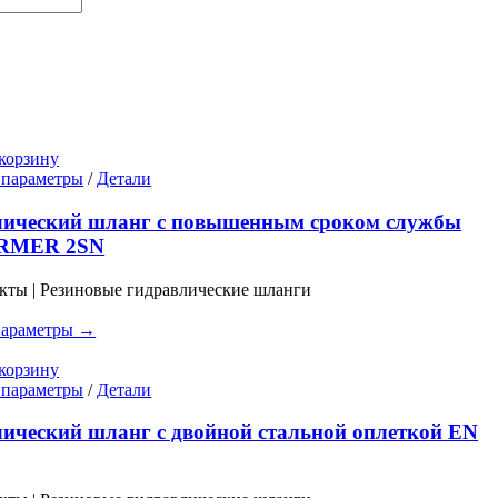
корзину
Этот
 параметры
/
Детали
товар
имеет
лический шланг с повышенным сроком службы
несколько
RMER 2SN
вариаций.
Опции
кты | Резиновые гидравлические шланги
можно
выбрать
параметры →
на
странице
корзину
товара.
Этот
 параметры
/
Детали
товар
имеет
ический шланг с двойной стальной оплеткой EN
несколько
вариаций.
Опции