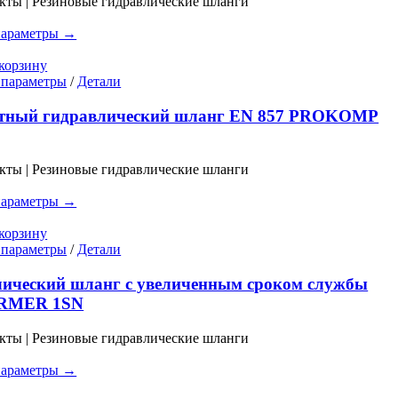
кты | Резиновые гидравлические шланги
можно
выбрать
параметры →
на
странице
корзину
товара.
Этот
 параметры
/
Детали
товар
имеет
тный гидравлический шланг EN 857 PROKOMP
несколько
вариаций.
Опции
кты | Резиновые гидравлические шланги
можно
выбрать
параметры →
на
странице
корзину
товара.
Этот
 параметры
/
Детали
товар
имеет
ический шланг с увеличенным сроком службы
несколько
RMER 1SN
вариаций.
Опции
кты | Резиновые гидравлические шланги
можно
выбрать
параметры →
на
странице