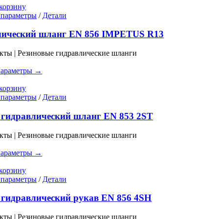
на
корзину
странице
Этот
 параметры
/
Детали
товара.
товар
имеет
лический шланг EN 856 IMPETUS R13
несколько
вариаций.
кты | Резиновые гидравлические шланги
Опции
можно
параметры →
выбрать
на
корзину
странице
Этот
 параметры
/
Детали
товара.
товар
имеет
гидравлический шланг EN 853 2ST
несколько
вариаций.
кты | Резиновые гидравлические шланги
Опции
можно
параметры →
выбрать
на
корзину
странице
Этот
 параметры
/
Детали
товара.
товар
имеет
гидравлический рукав EN 856 4SH
несколько
вариаций.
кты | Резиновые гидравлические шланги