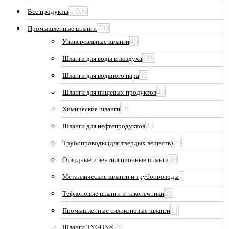
товара.
4 606
Все продукты
708
Промышленные шланги
45
Универсальные шланги
189
Шланги для воды и воздуха
32
Шланги для водяного пара
43
Шланги для пищевых продуктов
18
Химические шланги
43
Шланги для нефтепродуктов
23
Трубопроводы (для твердых веществ)
69
Отводные и вентиляционные шланги
2
Металлические шланги и трубопроводы
28
Тефлоновые шланги и наконечники
11
Промышленные силиконовые шланги
26
Шланги TYGON®