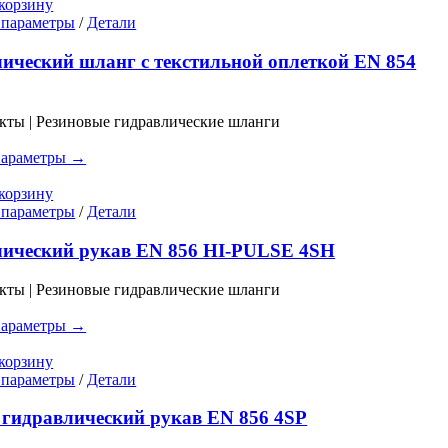
корзину
товара.
Этот
 параметры
/
Детали
товар
имеет
ический шланг с текстильной оплеткой EN 854
несколько
вариаций.
Опции
кты | Резиновые гидравлические шланги
можно
выбрать
параметры →
на
странице
корзину
товара.
Этот
 параметры
/
Детали
товар
имеет
лический рукав EN 856 HI-PULSE 4SH
несколько
вариаций.
кты | Резиновые гидравлические шланги
Опции
можно
параметры →
выбрать
на
корзину
странице
Этот
 параметры
/
Детали
товара.
товар
имеет
гидравлический рукав EN 856 4SP
несколько