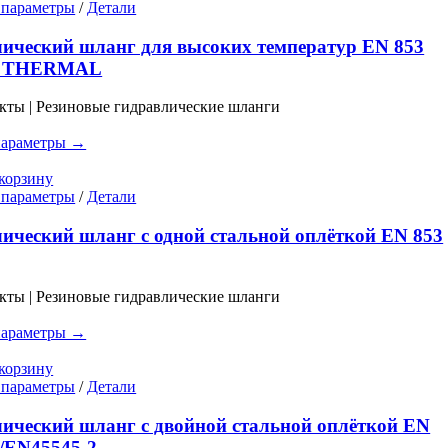
странице
Этот
 параметры
/
Детали
товара.
товар
имеет
ический шланг для высоких температур EN 853
несколько
T THERMAL
вариаций.
Опции
кты | Резиновые гидравлические шланги
можно
выбрать
параметры →
на
странице
корзину
товара.
Этот
 параметры
/
Детали
товар
имеет
ический шланг с одной стальной оплёткой EN 853
несколько
вариаций.
Опции
кты | Резиновые гидравлические шланги
можно
выбрать
параметры →
на
странице
корзину
товара.
Этот
 параметры
/
Детали
товар
имеет
ический шланг с двойной стальной оплёткой EN
несколько
/EN45545-2