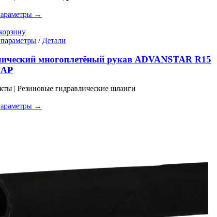
Опции
можно
параметры →
выбрать
на
корзину
странице
Этот
 параметры
/
Детали
товара.
товар
имеет
лический многоплетёный рукав ADVANSTAR R15
несколько
БАР
вариаций.
Опции
кты | Резиновые гидравлические шланги
можно
выбрать
параметры →
на
странице
товара.