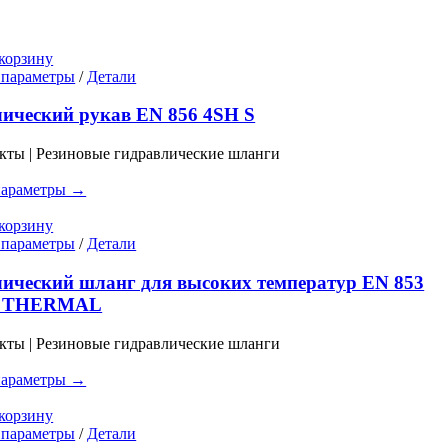
корзину
Этот
 параметры
/
Детали
товар
имеет
ический рукав EN 856 4SH S
несколько
вариаций.
кты | Резиновые гидравлические шланги
Опции
можно
параметры →
выбрать
на
корзину
странице
Этот
 параметры
/
Детали
товара.
товар
имеет
ический шланг для высоких температур EN 853
несколько
T THERMAL
вариаций.
Опции
кты | Резиновые гидравлические шланги
можно
выбрать
параметры →
на
странице
корзину
товара.
Этот
 параметры
/
Детали