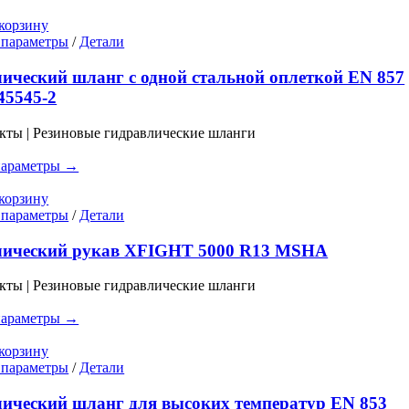
странице
корзину
товара.
Этот
 параметры
/
Детали
товар
имеет
ический шланг с одной стальной оплеткой EN 857
несколько
45545-2
вариаций.
Опции
кты | Резиновые гидравлические шланги
можно
выбрать
параметры →
на
странице
корзину
товара.
Этот
 параметры
/
Детали
товар
имеет
лический рукав XFIGHT 5000 R13 MSHA
несколько
вариаций.
кты | Резиновые гидравлические шланги
Опции
можно
параметры →
выбрать
на
корзину
странице
Этот
 параметры
/
Детали
товара.
товар
имеет
ический шланг для высоких температур EN 853