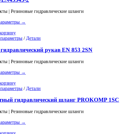
вариаций.
Опции
кты | Резиновые гидравлические шланги
можно
выбрать
параметры →
на
странице
корзину
товара.
Этот
 параметры
/
Детали
товар
имеет
гидравлический рукав EN 853 2SN
несколько
вариаций.
кты | Резиновые гидравлические шланги
Опции
можно
параметры →
выбрать
на
корзину
странице
Этот
 параметры
/
Детали
товара.
товар
имеет
тный гидравлический шланг PROKOMP 1SC
несколько
вариаций.
кты | Резиновые гидравлические шланги
Опции
можно
параметры →
выбрать
на
корзину