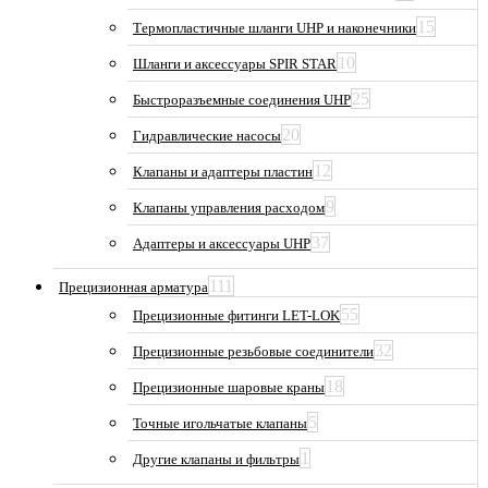
15
Термопластичные шланги UHP и наконечники
10
Шланги и аксессуары SPIR STAR
25
Быстроразъемные соединения UHP
20
Гидравлические насосы
12
Клапаны и адаптеры пластин
9
Клапаны управления расходом
37
Адаптеры и аксессуары UHP
111
Прецизионная арматура
55
Прецизионные фитинги LET-LOK
32
Прецизионные резьбовые соединители
18
Прецизионные шаровые краны
5
Точные игольчатые клапаны
1
Другие клапаны и фильтры