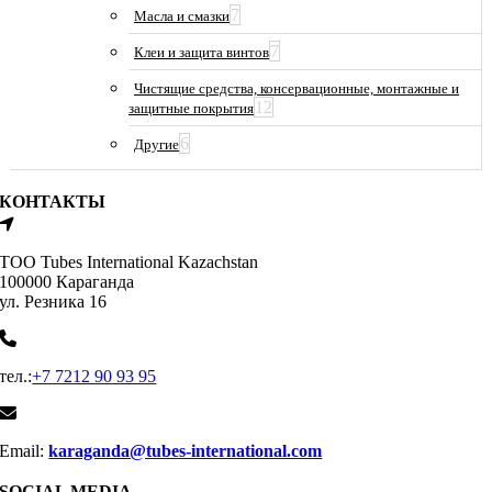
7
Масла и смазки
7
Клеи и защита винтов
Чистящие средства, консервационные, монтажные и
12
защитные покрытия
6
Другие
КОНТАКТЫ
ТОО Tubes International Kazachstan
100000 Караганда
ул. Резника 16
тел.:
+7 7212 90 93 95
Email:
karaganda@tubes-international.com
SOCIAL MEDIA