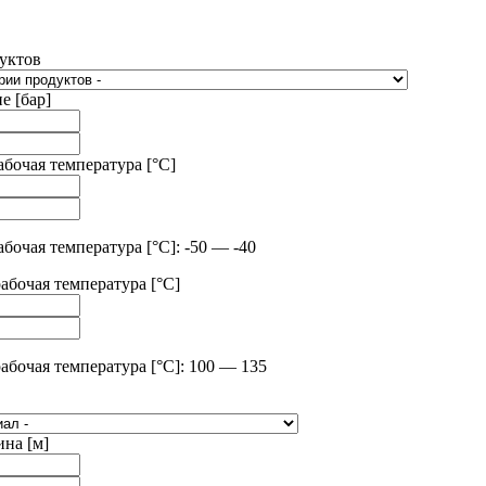
уктов
е [бар]
бочая температура [°C]
очая температура [°C]: -50 — -40
абочая температура [°C]
абочая температура [°C]: 100 — 135
ина [м]