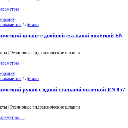
Опции
можно
параметры →
выбрать
на
корзину
странице
Этот
 параметры
/
Детали
товара.
товар
имеет
ический шланг с двойной стальной оплёткой EN
несколько
вариаций.
Опции
кты | Резиновые гидравлические шланги
можно
выбрать
параметры →
на
странице
корзину
товара.
Этот
 параметры
/
Детали
товар
имеет
ический рукав с одной стальной оплеткой EN 857
несколько
вариаций.
Опции
кты | Резиновые гидравлические шланги
можно
выбрать
параметры →
на
странице