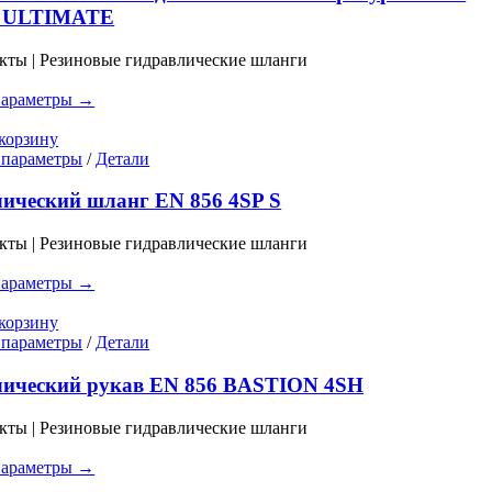
несколько
 ULTIMATE
вариаций.
Опции
кты | Резиновые гидравлические шланги
можно
выбрать
параметры →
на
странице
корзину
товара.
Этот
 параметры
/
Детали
товар
имеет
ический шланг EN 856 4SP S
несколько
вариаций.
кты | Резиновые гидравлические шланги
Опции
можно
параметры →
выбрать
на
корзину
странице
Этот
 параметры
/
Детали
товара.
товар
имеет
лический рукав EN 856 BASTION 4SH
несколько
вариаций.
кты | Резиновые гидравлические шланги
Опции
можно
параметры →
выбрать