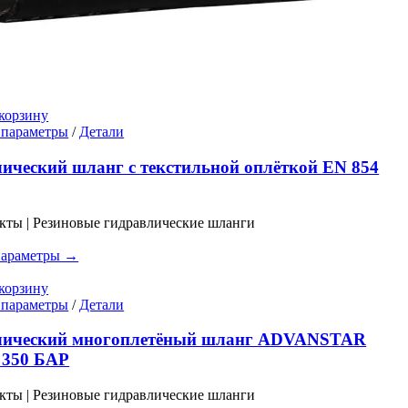
корзину
Этот
 параметры
/
Детали
товар
имеет
ический шланг с текстильной оплёткой EN 854
несколько
вариаций.
Опции
кты | Резиновые гидравлические шланги
можно
выбрать
параметры →
на
странице
корзину
товара.
Этот
 параметры
/
Детали
товар
имеет
лический многоплетёный шланг ADVANSTAR
несколько
350 БАР
вариаций.
Опции
кты | Резиновые гидравлические шланги
можно