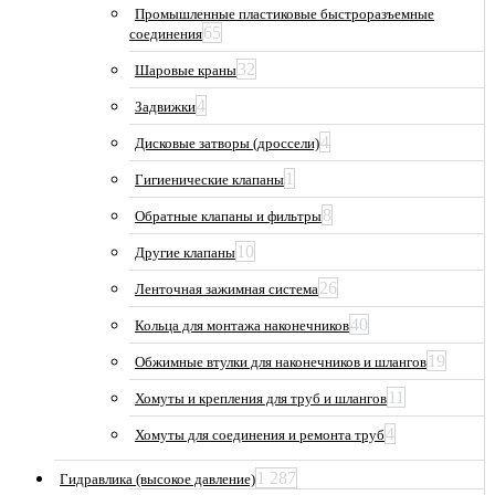
Промышленные пластиковые быстроразъемные
65
соединения
32
Шаровые краны
4
Задвижки
4
Дисковые затворы (дроссели)
1
Гигиенические клапаны
8
Обратные клапаны и фильтры
10
Другие клапаны
26
Ленточная зажимная система
40
Кольца для монтажа наконечников
19
Обжимные втулки для наконечников и шлангов
11
Хомуты и крепления для труб и шлангов
4
Хомуты для соединения и ремонта труб
1 287
Гидравлика (высокое давление)