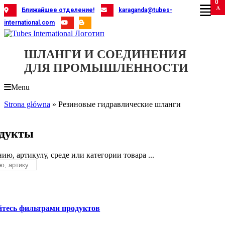
0
Skip
X
X
X
X
X
X
X
X
X
X
X
X
X
X
X
X
X
X
X
Ближайшее отделение!
karaganda@tubes-
to
international.com
content
ШЛАНГИ И СОЕДИНЕНИЯ
ДЛЯ ПРОМЫШЛЕННОСТИ
Menu
Strona główna
»
Резиновые гидравлические шланги
дукты
ию, артикулу, среде или категории товара ...
йтесь фильтрами продуктов