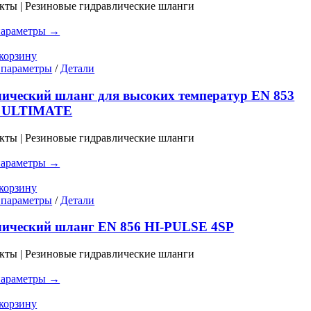
вариаций.
кты | Резиновые гидравлические шланги
Опции
можно
параметры →
выбрать
на
корзину
странице
Этот
 параметры
/
Детали
товара.
товар
имеет
ический шланг для высоких температур EN 853
несколько
 ULTIMATE
вариаций.
Опции
кты | Резиновые гидравлические шланги
можно
выбрать
параметры →
на
странице
корзину
товара.
Этот
 параметры
/
Детали
товар
имеет
лический шланг EN 856 HI-PULSE 4SP
несколько
вариаций.
кты | Резиновые гидравлические шланги
Опции
можно
параметры →
выбрать
на
корзину