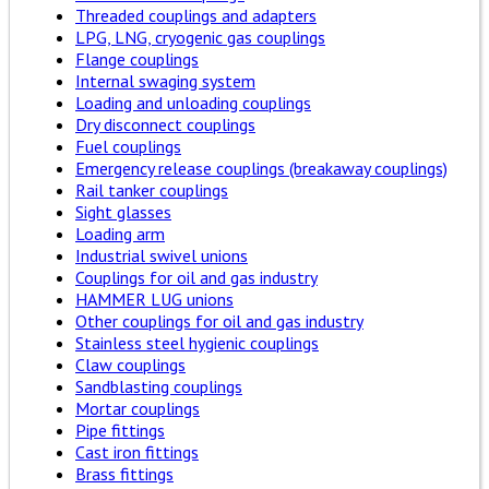
Threaded couplings and adapters
LPG, LNG, cryogenic gas couplings
Flange couplings
Internal swaging system
Loading and unloading couplings
Dry disconnect couplings
Fuel couplings
Emergency release couplings (breakaway couplings)
Rail tanker couplings
Sight glasses
Loading arm
Industrial swivel unions
Couplings for oil and gas industry
HAMMER LUG unions
Other couplings for oil and gas industry
Stainless steel hygienic couplings
Claw couplings
Sandblasting couplings
Mortar couplings
Pipe fittings
Cast iron fittings
Brass fittings