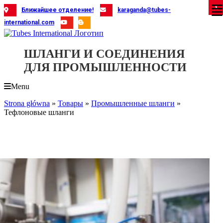
Skip
X
X
X
X
X
X
X
X
X
X
X
X
X
X
X
X
X
X
X
Ближайшее отделение!
karaganda@tubes-
to
international.com
content
ШЛАНГИ И СОЕДИНЕНИЯ
ДЛЯ ПРОМЫШЛЕННОСТИ
Menu
Strona główna
»
Товары
»
Промышленные шланги
»
Тефлоновые шланги