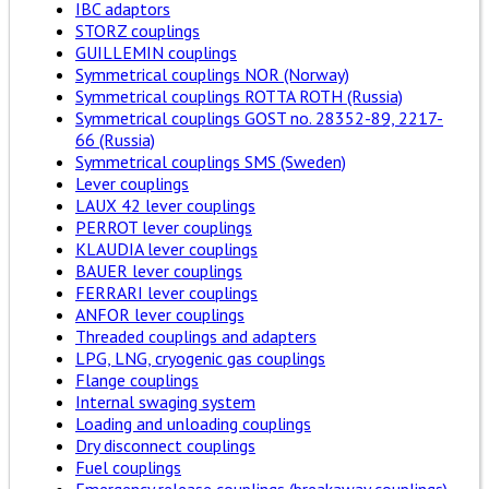
IBC adaptors
STORZ couplings
GUILLEMIN couplings
Symmetrical couplings NOR (Norway)
Symmetrical couplings ROTTA ROTH (Russia)
Symmetrical couplings GOST no. 28352-89, 2217-
66 (Russia)
Symmetrical couplings SMS (Sweden)
Lever couplings
LAUX 42 lever couplings
PERROT lever couplings
KLAUDIA lever couplings
BAUER lever couplings
FERRARI lever couplings
ANFOR lever couplings
Threaded couplings and adapters
LPG, LNG, cryogenic gas couplings
Flange couplings
Internal swaging system
Loading and unloading couplings
Dry disconnect couplings
Fuel couplings
Emergency release couplings (breakaway couplings)