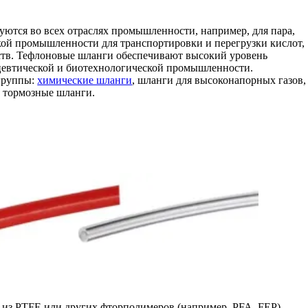
ются во всех отраслях промышленности, например, для пара,
еской промышленности для транспортировки и перегрузки кислот,
ств. Тефлоновые шланги обеспечивают высокий уровень
цевтической и биотехнологической промышленности.
группы:
химические шланги
,
шланги для высоконапорных газов
,
,
тормозные шланги
.
 из PTFE или других фторполимеров (например, PFA, FEP),