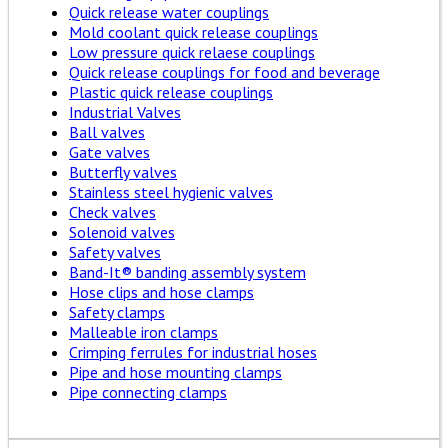
Quick release water couplings
Mold coolant quick release couplings
Low pressure quick relaese couplings
Quick release couplings for food and beverage
Plastic quick release couplings
Industrial Valves
Ball valves
Gate valves
Butterfly valves
Stainless steel hygienic valves
Check valves
Solenoid valves
Safety valves
Band-It® banding assembly system
Hose clips and hose clamps
Safety clamps
Malleable iron clamps
Crimping ferrules for industrial hoses
Pipe and hose mounting clamps
Pipe connecting clamps