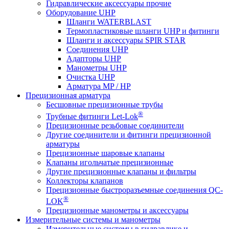
Гидравлические аксессуары прочие
Оборудование UHP
Шланги WATERBLAST
Термопластиковые шланги UHP и фитинги
Шланги и аксессуары SPIR STAR
Соединения UHP
Адапторы UHP
Манометры UHP
Очистка UHP
Арматура MP / HP
Прецизионная арматура
Бесшовные прецизионные трубы
®
Трубные фитинги Let-Lok
Прецизионные резьбовые соединители
Другие соединители и фитинги прецизионной
арматуры
Прецизионные шаровые клапаны
Клапаны игольчатые прецизионные
Другие прецизионные клапаны и фильтры
Коллекторы клапанов
Прецизионные быстроразъемные соединения QC-
®
LOK
Прецизионные манометры и аксессуары
Измерительные системы и манометры
Измерительные системы в гидравлике и