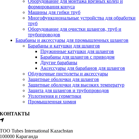
Оборудование для монтажа врезных колец и
формирования конуса
Машины для гибки труб
Многофункциональные устройства для обработки
труб
Оборудование для очистки шлангов, труб и
трубопроводов
Барабаны и аксессуары для промышленных шлангов
Барабаны и катушки для шлангов
Пружинные катушки для шлангов
Барабаны для шлангов с приводом
Другие барабаны
Аксессуары для барабанов для шлангов
Обдувочные пистолеты и аксессуары
Защитные оболочки для шлангов
Защитные оболочки для высоких температур
Защита для шлангов и трубопроводов
Уплотнения и герметики
Промышленная химия
КОНТАКТЫ
ТОО Tubes International Kazachstan
100000 Караганда