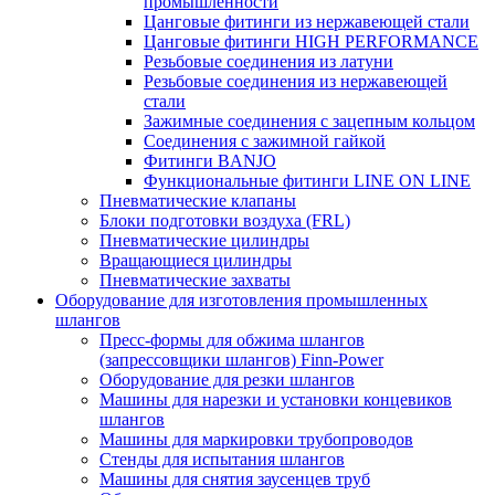
промышленности
Цанговые фитинги из нержавеющей стали
Цанговые фитинги HIGH PERFORMANCE
Резьбовые соединения из латуни
Резьбовые соединения из нержавеющей
стали
Зажимные соединения с зацепным кольцом
Соединения с зажимной гайкой
Фитинги BANJO
Функциональные фитинги LINE ON LINE
Пневматические клапаны
Блоки подготовки воздуха (FRL)
Пневматические цилиндры
Вращающиеся цилиндры
Пневматические захваты
Оборудование для изготовления промышленных
шлангов
Пресс-формы для обжима шлангов
(запрессовщики шлангов) Finn-Power
Оборудование для резки шлангов
Машины для нарезки и установки концевиков
шлангов
Машины для маркировки трубопроводов
Стенды для испытания шлангов
Машины для снятия заусенцев труб