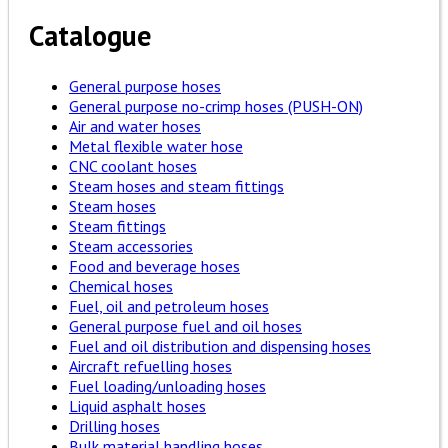
Catalogue
General purpose hoses
General purpose no-crimp hoses (PUSH-ON)
Air and water hoses
Metal flexible water hose
CNC coolant hoses
Steam hoses and steam fittings
Steam hoses
Steam fittings
Steam accessories
Food and beverage hoses
Chemical hoses
Fuel, oil and petroleum hoses
General purpose fuel and oil hoses
Fuel and oil distribution and dispensing hoses
Aircraft refuelling hoses
Fuel loading/unloading hoses
Liquid asphalt hoses
Drilling hoses
Bulk material handling hoses