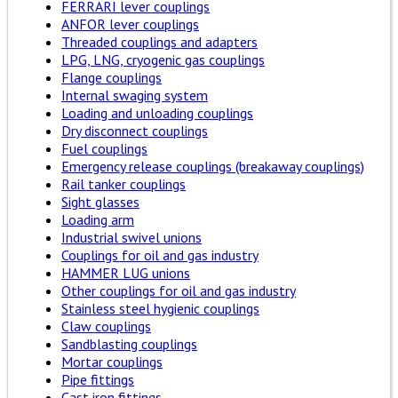
FERRARI lever couplings
ANFOR lever couplings
Threaded couplings and adapters
LPG, LNG, cryogenic gas couplings
Flange couplings
Internal swaging system
Loading and unloading couplings
Dry disconnect couplings
Fuel couplings
Emergency release couplings (breakaway couplings)
Rail tanker couplings
Sight glasses
Loading arm
Industrial swivel unions
Couplings for oil and gas industry
HAMMER LUG unions
Other couplings for oil and gas industry
Stainless steel hygienic couplings
Claw couplings
Sandblasting couplings
Mortar couplings
Pipe fittings
Cast iron fittings