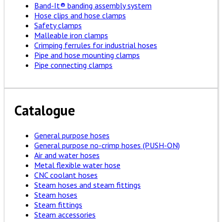
Band-It® banding assembly system
Hose clips and hose clamps
Safety clamps
Malleable iron clamps
Crimping ferrules for industrial hoses
Pipe and hose mounting clamps
Pipe connecting clamps
Catalogue
General purpose hoses
General purpose no-crimp hoses (PUSH-ON)
Air and water hoses
Metal flexible water hose
CNC coolant hoses
Steam hoses and steam fittings
Steam hoses
Steam fittings
Steam accessories