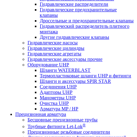
Гидравлические распределители
Гидравлические предохранительные
клапаны
Дроссельные и предохранительные клапаны
Гидравлический распределитель плитного
монтажа
Другие гидравлические клапаны
Гидравлические насосы
Гидравлические цилиндры
Гидравлические агрегаты
Гидравлические аксессуары прочие
Оборудование UHP
Шланги WATERBLAST
Термопластиковые шланги UHP и фитинги
Шланги и аксессуары SPIR STAR
Соединения UHP
Адапторы UHP
Манометры UHP
Очистка UHP
Арматура MP / HP
Прецизионная арматура
Бесшовные прецизионные трубы
®
Трубные фитинги Let-Lok
Прецизионные резьбовые соединители