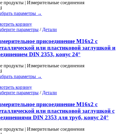
е продукты | Измерительные соединения
можно
zł
выбрать
брать параметры →
на
странице
отреть корзину
товара.
Этот
берите параметры
/
Детали
товар
имеет
змерительное присоединение M16x2 с
несколько
еталлической или пластиковой заглушкой и
вариаций.
оединением DIN 2353, конус 24°
Опции
можно
е продукты | Измерительные соединения
выбрать
zł
на
брать параметры →
странице
товара.
отреть корзину
Этот
берите параметры
/
Детали
товар
имеет
змерительное присоединение M16x2 с
несколько
еталлической или пластиковой заглушкой с
вариаций.
оединениями DIN 2353 для труб, конус 24°
Опции
можно
е продукты | Измерительные соединения
выбрать