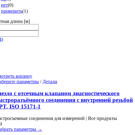
нет
(
0
)
проверить
(
1
)
тная длина [м]
4
)
отреть корзину
Этот
берите параметры
/
Детали
товар
имеет
нездо с отсечным клапаном диагностического
несколько
ыстроразъёмного соединения с внутренней резьбой
вариаций.
PT, ISO 15171-1
Опции
можно
стросъемные соединения для измерений | Все продукты
выбрать
zł
на
брать параметры →
странице