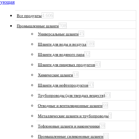
дующая
товара.
4 606
Все продукты
708
Промышленные шланги
45
Универсальные шланги
189
Шланги для воды и воздуха
32
Шланги для водяного пара
43
Шланги для пищевых продуктов
18
Химические шланги
43
Шланги для нефтепродуктов
23
Трубопроводы (для твердых веществ)
69
Отводные и вентиляционные шланги
2
Металлические шланги и трубопроводы
28
Тефлоновые шланги и наконечники
11
Промышленные силиконовые шланги