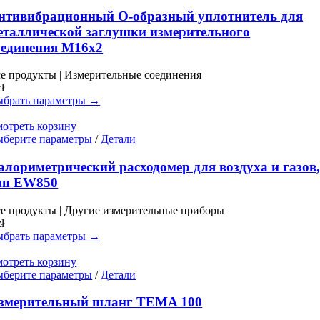
товар
имеет
нтивибрационный O-образный уплотнитель для
несколько
еталлической заглушки измерительного
вариаций.
оединения M16x2
Опции
можно
е продукты | Измерительные соединения
выбрать
zł
на
брать параметры →
странице
товара.
отреть корзину
Этот
берите параметры
/
Детали
товар
имеет
алориметрический расходомер для воздуха и газов
несколько
ип EW850
вариаций.
Опции
е продукты | Другие измерительные приборы
можно
zł
выбрать
брать параметры →
на
странице
отреть корзину
товара.
Этот
берите параметры
/
Детали
товар
имеет
змерительный шланг TEMA 100
несколько