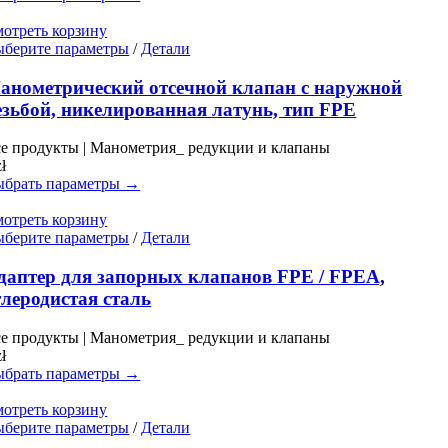
выбрать
на
отреть корзину
странице
Этот
берите параметры
/
Детали
товара.
товар
имеет
анометрический отсечной клапан с наружной
несколько
езьбой, никелированная латунь, тип FPE
вариаций.
Опции
е продукты | Манометрия_ редукции и клапаны
можно
zł
выбрать
брать параметры →
на
странице
отреть корзину
товара.
Этот
берите параметры
/
Детали
товар
имеет
даптер для запорных клапанов FPE / FPEA,
несколько
глеродистая сталь
вариаций.
Опции
е продукты | Манометрия_ редукции и клапаны
можно
zł
выбрать
брать параметры →
на
странице
отреть корзину
товара.
Этот
берите параметры
/
Детали
товар