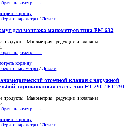
можно
брать параметры →
выбрать
на
отреть корзину
странице
Этот
берите параметры
/
Детали
товара.
товар
имеет
омут для монтажа манометров типа FM 632
несколько
вариаций.
е продукты | Манометрия_ редукции и клапаны
Опции
zł
можно
брать параметры →
выбрать
на
отреть корзину
странице
Этот
берите параметры
/
Детали
товара.
товар
имеет
анометрический отсечной клапан с наружной
несколько
езьбой, оцинкованная сталь, тип FT 290 / FT 291
вариаций.
Опции
е продукты | Манометрия_ редукции и клапаны
можно
zł
выбрать
брать параметры →
на
странице
отреть корзину
товара.
Этот
берите параметры
/
Детали
товар