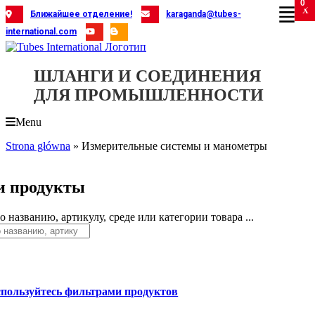
0
Skip
X
X
X
X
X
X
X
X
X
X
X
X
X
X
X
X
X
X
X
Ближайшее отделение!
karaganda@tubes-
to
international.com
content
ШЛАНГИ И СОЕДИНЕНИЯ
ДЛЯ ПРОМЫШЛЕННОСТИ
Menu
Strona główna
»
Измерительные системы и манометры
 продукты
 названию, артикулу, среде или категории товара ...
спользуйтесь фильтрами продуктов