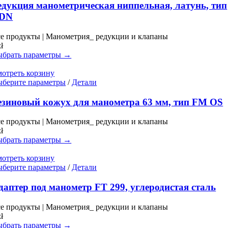
имеет
едукция манометрическая ниппельная, латунь, тип
несколько
DN
вариаций.
Опции
е продукты | Манометрия_ редукции и клапаны
можно
zł
выбрать
брать параметры →
на
странице
отреть корзину
товара.
Этот
берите параметры
/
Детали
товар
имеет
езиновый кожух для манометра 63 мм, тип FM OS
несколько
вариаций.
е продукты | Манометрия_ редукции и клапаны
Опции
zł
можно
брать параметры →
выбрать
на
отреть корзину
странице
Этот
берите параметры
/
Детали
товара.
товар
имеет
даптер под манометр FT 299, углеродистая сталь
несколько
вариаций.
е продукты | Манометрия_ редукции и клапаны
Опции
zł
можно
брать параметры →