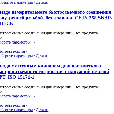
странице
Этот
берите параметры
/
Детали
товара.
товар
имеет
нездо измерительного быстросъемного соединения
несколько
 внутренней резьбой, без клапана, CEJN 358 SNAP-
вариаций.
HECK
Опции
можно
стросъемные соединения для измерений | Все продукты
выбрать
zł
на
брать параметры →
странице
товара.
отреть корзину
Этот
берите параметры
/
Детали
товар
имеет
нездо с отсечным клапаном диагностического
несколько
ыстроразъёмного соединения с наружной резьбой
вариаций.
PT, ISO 15171-1
Опции
можно
стросъемные соединения для измерений | Все продукты
выбрать
zł
на
брать параметры →
странице
товара.
отреть корзину
Этот
берите параметры
/
Детали