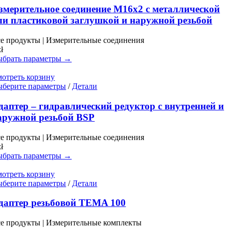
имеет
змерительное соединение M16x2 с металлической
несколько
ли пластиковой заглушкой и наружной резьбой
вариаций.
Опции
е продукты | Измерительные соединения
можно
zł
выбрать
брать параметры →
на
странице
отреть корзину
товара.
Этот
берите параметры
/
Детали
товар
имеет
даптер – гидравлический редуктор с внутренней и
несколько
аружной резьбой BSP
вариаций.
Опции
е продукты | Измерительные соединения
можно
zł
выбрать
брать параметры →
на
странице
отреть корзину
товара.
Этот
берите параметры
/
Детали
товар
имеет
даптер резьбовой TEMA 100
несколько
вариаций.
е продукты | Измерительные комплекты
Опции