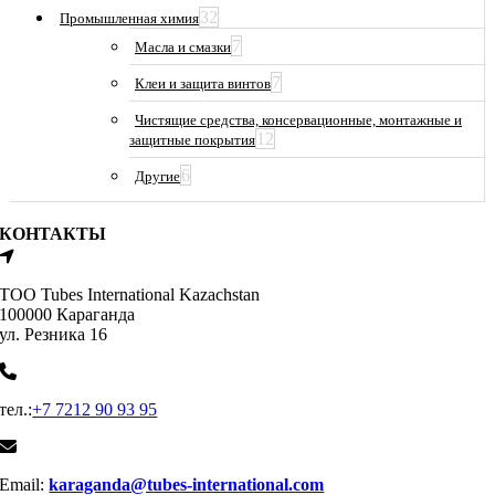
32
Промышленная химия
7
Масла и смазки
7
Клеи и защита винтов
Чистящие средства, консервационные, монтажные и
12
защитные покрытия
6
Другие
КОНТАКТЫ
ТОО Tubes International Kazachstan
100000 Караганда
ул. Резника 16
тел.:
+7 7212 90 93 95
Email:
karaganda@tubes-international.com