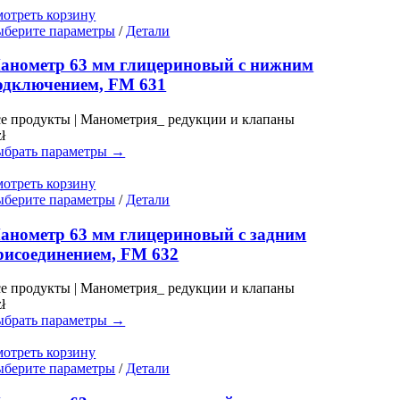
товара.
отреть корзину
Этот
берите параметры
/
Детали
товар
имеет
анометр 63 мм глицериновый с нижним
несколько
одключением, FM 631
вариаций.
Опции
е продукты | Манометрия_ редукции и клапаны
можно
zł
выбрать
брать параметры →
на
странице
отреть корзину
товара.
Этот
берите параметры
/
Детали
товар
имеет
анометр 63 мм глицериновый с задним
несколько
рисоединением, FM 632
вариаций.
Опции
е продукты | Манометрия_ редукции и клапаны
можно
zł
выбрать
брать параметры →
на
странице
отреть корзину
товара.
Этот
берите параметры
/
Детали
товар
имеет