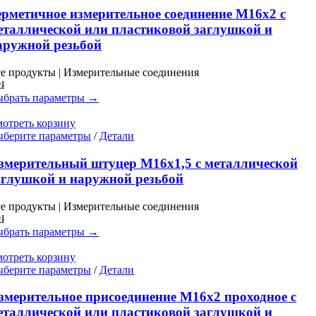
имеет
ерметичное измерительное соединение M16x2 с
несколько
еталлической или пластиковой заглушкой и
вариаций.
аружной резьбой
Опции
можно
е продукты | Измерительные соединения
выбрать
zł
на
брать параметры →
странице
товара.
отреть корзину
Этот
берите параметры
/
Детали
товар
имеет
змерительный штуцер M16x1,5 с металлической
несколько
аглушкой и наружной резьбой
вариаций.
Опции
е продукты | Измерительные соединения
можно
zł
выбрать
брать параметры →
на
странице
отреть корзину
товара.
Этот
берите параметры
/
Детали
товар
имеет
змерительное присоединение M16x2 проходное с
несколько
еталлической или пластиковой заглушкой и