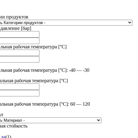
ии продуктов
 давление [бар]
ьная рабочая температура [°C]
ьная рабочая температура [°C]: -40 — -30
льная рабочая температура [°C]
льная рабочая температура [°C]: 60 — 120
ал
ая стойкость
да
(
1
)