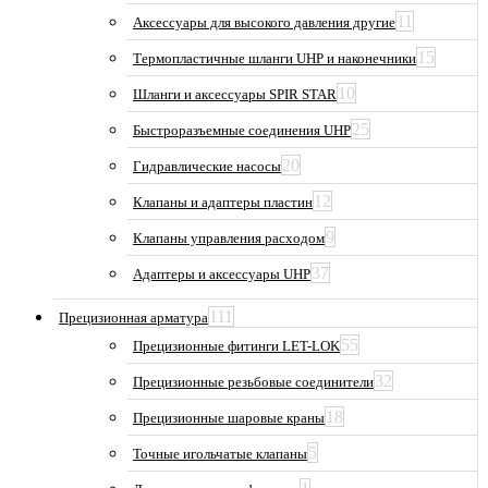
11
Аксессуары для высокого давления другие
15
Термопластичные шланги UHP и наконечники
10
Шланги и аксессуары SPIR STAR
25
Быстроразъемные соединения UHP
20
Гидравлические насосы
12
Клапаны и адаптеры пластин
9
Клапаны управления расходом
37
Адаптеры и аксессуары UHP
111
Прецизионная арматура
55
Прецизионные фитинги LET-LOK
32
Прецизионные резьбовые соединители
18
Прецизионные шаровые краны
5
Точные игольчатые клапаны