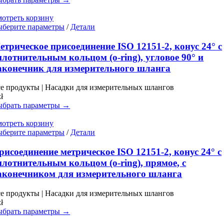
странице
товара.
отреть корзину
Этот
берите параметры
/
Детали
товар
имеет
етрическое присоединение ISO 12151-2, конус 24° с
несколько
плотнительным кольцом (o-ring), угловое 90° и
вариаций.
аконечник для измерительного шланга
Опции
можно
е продукты | Насадки для измерительных шлангов
выбрать
zł
на
брать параметры →
странице
товара.
отреть корзину
Этот
берите параметры
/
Детали
товар
имеет
рисоединение метрическое ISO 12151-2, конус 24° с
несколько
плотнительным кольцом (o-ring), прямое, с
вариаций.
аконечником для измерительного шланга
Опции
можно
е продукты | Насадки для измерительных шлангов
выбрать
zł
на
брать параметры →
странице
товара.