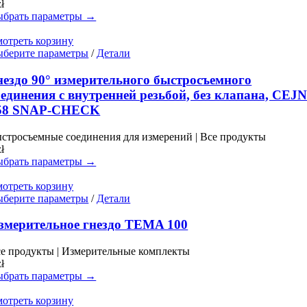
zł
можно
брать параметры →
выбрать
на
отреть корзину
странице
Этот
берите параметры
/
Детали
товара.
товар
имеет
нездо 90° измерительного быстросъемного
несколько
оединения с внутренней резьбой, без клапана, CEJ
вариаций.
58 SNAP-CHECK
Опции
можно
стросъемные соединения для измерений | Все продукты
выбрать
zł
на
брать параметры →
странице
товара.
отреть корзину
Этот
берите параметры
/
Детали
товар
имеет
змерительное гнездо TEMA 100
несколько
вариаций.
е продукты | Измерительные комплекты
Опции
zł
можно
брать параметры →
выбрать
на
отреть корзину