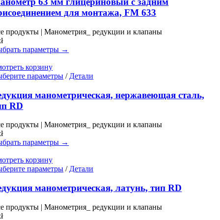
анометр 63 мм глицериновый с задним
несколько
рисоединением для монтажа, FM 633
вариаций.
Опции
е продукты | Манометрия_ редукции и клапаны
можно
zł
выбрать
брать параметры →
на
странице
отреть корзину
товара.
Этот
берите параметры
/
Детали
товар
имеет
едукция манометрическая, нержавеющая сталь,
несколько
ип RD
вариаций.
Опции
е продукты | Манометрия_ редукции и клапаны
можно
zł
выбрать
брать параметры →
на
странице
отреть корзину
товара.
Этот
берите параметры
/
Детали
товар
имеет
едукция манометрическая, латунь, тип RD
несколько
вариаций.
е продукты | Манометрия_ редукции и клапаны
Опции
zł