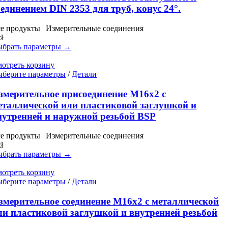
вариаций.
оединением DIN 2353 для труб, конус 24°.
Опции
можно
е продукты | Измерительные соединения
выбрать
zł
на
брать параметры →
странице
товара.
отреть корзину
Этот
берите параметры
/
Детали
товар
имеет
змерительное присоединение M16x2 с
несколько
еталлической или пластиковой заглушкой и
вариаций.
нутренней и наружной резьбой BSP
Опции
можно
е продукты | Измерительные соединения
выбрать
zł
на
брать параметры →
странице
товара.
отреть корзину
Этот
берите параметры
/
Детали
товар
имеет
змерительное соединение M16x2 с металлической
несколько
ли пластиковой заглушкой и внутренней резьбой
вариаций.
Опции