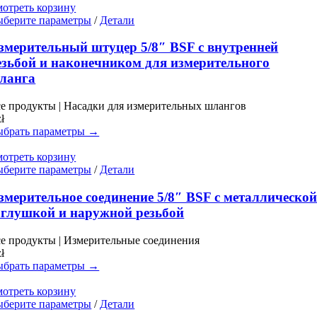
отреть корзину
Этот
берите параметры
/
Детали
товар
имеет
змерительный штуцер 5/8″ BSF с внутренней
несколько
езьбой и наконечником для измерительного
вариаций.
ланга
Опции
можно
е продукты | Насадки для измерительных шлангов
выбрать
zł
на
брать параметры →
странице
товара.
отреть корзину
Этот
берите параметры
/
Детали
товар
имеет
змерительное соединение 5/8″ BSF с металлическо
несколько
аглушкой и наружной резьбой
вариаций.
Опции
е продукты | Измерительные соединения
можно
zł
выбрать
брать параметры →
на
странице
отреть корзину
товара.
Этот
берите параметры
/
Детали
товар