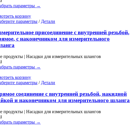
zł
на
брать параметры →
странице
товара.
отреть корзину
Этот
берите параметры
/
Детали
товар
имеет
змерительное присоединение с внутренней резьбой,
несколько
рямое, с наконечником для измерительного
вариаций.
ланга
Опции
можно
е продукты | Насадки для измерительных шлангов
выбрать
zł
на
брать параметры →
странице
товара.
отреть корзину
Этот
берите параметры
/
Детали
товар
имеет
рямое соединение с внутренней резьбой, накидной
несколько
айкой и наконечником для измерительного шланга
вариаций.
Опции
е продукты | Насадки для измерительных шлангов
можно
zł
выбрать
брать параметры →
на
странице