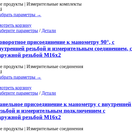
вариаций.
е продукты | Измерительные комплекты
Опции
zł
можно
брать параметры →
выбрать
на
отреть корзину
странице
Этот
берите параметры
/
Детали
товара.
товар
имеет
оворотное присоединение к манометру 90°, с
несколько
нутренней резьбой и измерительным соединением, 
вариаций.
аружной резьбой M16x2
Опции
можно
е продукты | Измерительные соединения
выбрать
zł
на
брать параметры →
странице
товара.
отреть корзину
Этот
берите параметры
/
Детали
товар
имеет
анельное присоединение к манометру с внутренней
несколько
езьбой и измерительным подключением с
вариаций.
аружной резьбой M16x2
Опции
можно
е продукты | Измерительные соединения
выбрать