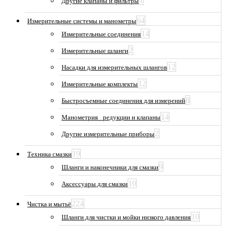
1
Другие клапаны и фильтры
64
Измерительные системы и манометры
14
Измерительные соединения
2
Измерительные шланги
12
Насадки для измерительных шлангов
12
Измерительные комплекты
8
Быстросъемные соединения для измерений
14
Манометрия_ редукции и клапаны
2
Другие измерительные приборы
19
Техника смазки
9
Шланги и наконечники для смазки
10
Аксессуары для смазки
224
Чистка и мытьё
10
Шланги для чистки и мойки низкого давления