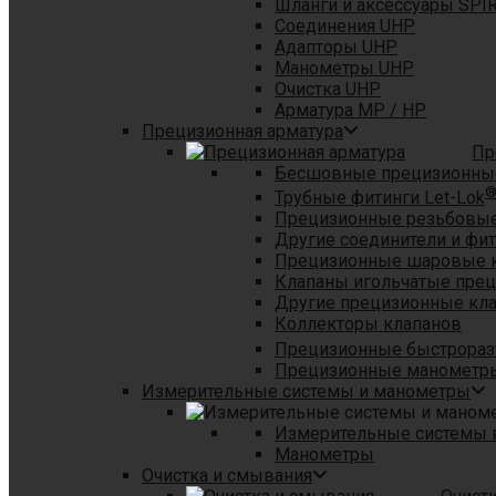
Шланги и аксессуары SPI
Соединения UHP
Адапторы UHP
Манометры UHP
Очистка UHP
Арматура MP / HP
Прецизионная арматура
Пр
Бесшовные прецизионны
Трубные фитинги Let-Lok
Прецизионные резьбовые
Другие соединители и фи
Прецизионные шаровые 
Клапаны игольчатые пре
Другие прецизионные кл
Коллекторы клапанов
Прецизионные быстрораз
Прецизионные манометры
Измерительные системы и манометры
Измерительные системы в
Манометры
Очистка и смывания