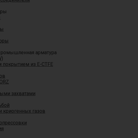
оры
ы
ры
торы
ромышленная арматура
W)
м покрытием из E-CTFE
ов
TORZ
ными захватами
ьбой
и криогенных газов
 опрессовки
ия