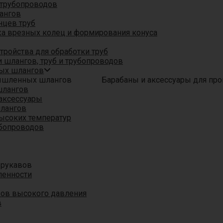
трубопроводов
ангов
нцев труб
а врезных колец и формирования конуса
ройства для обработки труб
 шлангов, труб и трубопроводов
ых шлангов
Барабаны и аксессуары для п
шлангов
аксессуары
шлангов
ысоких температур
убопроводов
 рукавов
ленности
вов высокого давления
в