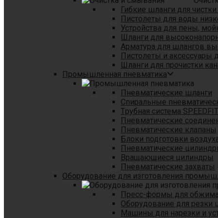
Очист
Гибкие шланги для чистки
Пистолеты для воды низк
Устройства для пены, мой
Шланги для высоконапор
Арматура для шлангов в
Пистолеты и аксессуары 
Шланги для прочистки кан
Промышленная пневматика
Пневматические шланги
Спиральные пневматичес
Tрубная система SPEEDFI
Пневматические соедине
Пневматические клапаны
Блоки подготовки воздуха
Пневматические цилинд
Вращающиеся цилиндры
Пневматические захваты
Оборудование для изготовления промы
Пресс-формы для обжима 
Оборудование для резки 
Машины для нарезки и ус