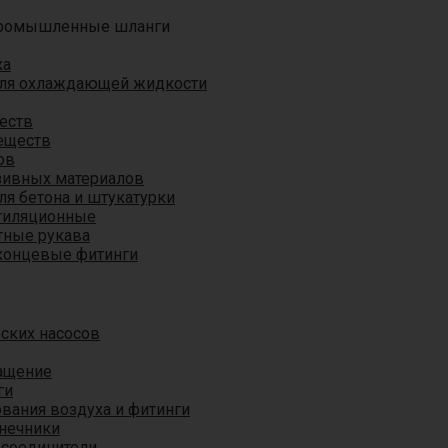
ромышленные шланги
ха
для охлаждающей жидкости
еств
еществ
ов
азивных материалов
я бетона и штукатурки
тиляционные
ные рукава
концевые фитинги
ских насосов
ащение
ги
вания воздуха и фитинги
нечники
 соединители