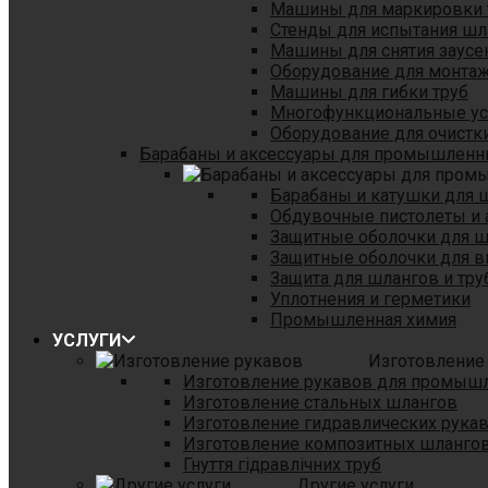
Машины для маркировки 
Стенды для испытания шл
Машины для снятия заусе
Оборудование для монтаж
Машины для гибки труб
Многофункциональные уст
Оборудование для очистки
Барабаны и аксессуары для промышленн
Барабаны и катушки для 
Обдувочные пистолеты и 
Защитные оболочки для 
Защитные оболочки для в
Защита для шлангов и тр
Уплотнения и герметики
Промышленная химия
УСЛУГИ
Изготовление
Изготовление рукавов для промыш
Изготовление стальных шлангов
Изготовление гидравлических рука
Изготовление композитных шланго
Гнуття гідравлічних труб
Другие услуги