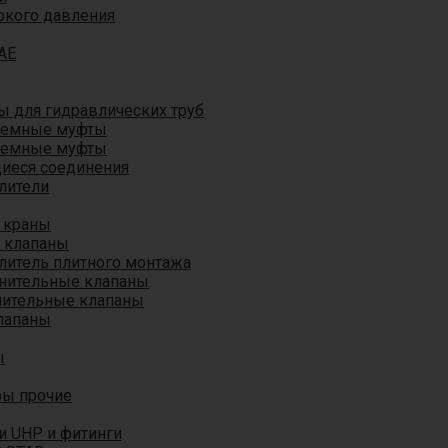
окого давления
AE
 для гидравлических труб
ъемные муфты
ъемные муфты
иеся соединения
лители
 краны
 клапаны
литель плитного монтажа
анительные клапаны
нительные клапаны
лапаны
ы
ры прочие
и UHP и фитинги