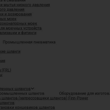
ка и смывания
 и мытья низкого давления
ого давления
ки и дозирования
ных моек
ысоконапорных моек
для моечных устройств
ализации и фитинги
Промышленная пневматика
кие шланги
T
ния
 (FRL)
ры
шленных шлангов
Оборудование для изгото
шлангов (запрессовщики шлангов) Finn-Power
шлангов
тановки концевиков шлангов