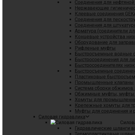
Соединения для нефтяной
Нержавеющие гигиеничес
Клеевые соединения GEK
Соединения для пескостр
Cоединения для штукатур
Арматура (соединители дл
Концевые устройства низ
Оборудование для заправ
Рифленые муфты
Быстросъемные водные 
Быстросоединения для л
Быстросоединителях низк
Быстросъемные соединени
Пластиковые быстросъе
Промышленные клапаны
Система сборки обжимов 
Обжимные муфты, муфты 
Хомуты для промышленн
Крепежные хомуты для тр
Муфты для соединения и 
Силовая гидравлика
Силов
Гидравлические шланги в
Термопластиковые шланг