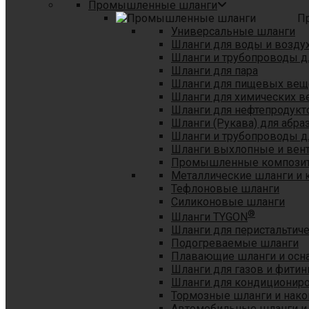
Промышленные шланги
П
Универсальные шланги
Шланги для воды и возду
Шланги и трубопроводы 
Шланги для пара
Шланги для пищевых вещ
Шланги для химических в
Шланги для нефтепродукт
Шланги (Рукава) для абр
Шланги и трубопроводы дл
Шланги выхлопные и вен
Промышленные композит
Металлические шланги и 
Тефлоновые шланги
Силиконовые шланги
®
Шланги TYGON
Шланги для перистальтиче
Подогреваемые шланги
Плавающие шланги и осн
Шланги для газов и фитин
Шланги для кондициониро
Тормозные шланги и нако
Автомобильные шланги и