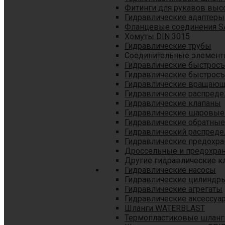
Фитинги для рукавов выс
Гидравлические адаптеры
Фланцевые соединения S
Хомуты DIN 3015
Гидравлические трубы
Соединительные элементы
Гидравлические быстрос
Гидравлические быстрос
Гидравлические вращающ
Гидравлические распреде
Гидравлические клапаны
Гидравлические шаровые
Гидравлические обратные
Гидравлический распреде
Гидравлические предохр
Дроссельные и предохра
Другие гидравлические к
Гидравлические насосы
Гидравлические цилиндр
Гидравлические агрегаты
Гидравлические аксессуа
Шланги WATERBLAST
Термопластиковые шланг