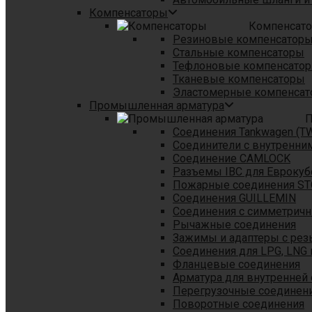
Компенсаторы
Компенсат
Резиновые компенсатор
Стальные компенсаторы
Тефлоновые компенсато
Тканевые компенсаторы
Эластомерные компенса
Промышленная арматура
П
Соединения Tankwagen (T
Соединители с внутренни
Соединение CAMLOCK
Разъемы IBC для Еврокуб
Пожарные соединения S
Соединения GUILLEMIN
Соединения с симметрич
Рычажные соединения
Зажимы и адаптеры с рез
Соединения для LPG, LNG 
Фланцевые соединения
Арматура для внутренней
Перегрузочные соединен
Поворотные соединения