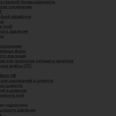
 и газовой промышленности
кие соединения
A
уйной обработки
ки
я труб)
кого давления
ки
соединения
итейных форм
ого давления
я для продуктов питания и напитков
мные муфты CPC
Band-It®
для соединений и шлангов
ых шлангов
уб и шлангов
ремонта труб
ая гидравлика
ысокого давления
и