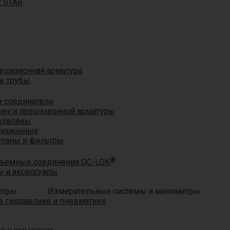
R STAR
ецизионная арматура
е трубы
®
 соединители
тинги прецизионной арматуры
клапаны
цизионные
апаны и фильтры
®
ъемные соединения QC-LOK
 и аксессуары
Измерительные системы и манометры
 гидравлике и пневматике