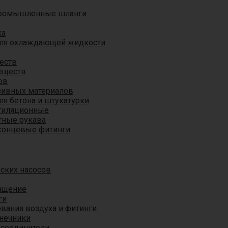
ромышленные шланги
ха
для охлаждающей жидкости
еств
еществ
ов
азивных материалов
я бетона и штукатурки
тиляционные
ные рукава
концевые фитинги
ских насосов
ащение
ги
вания воздуха и фитинги
нечники
 соединители