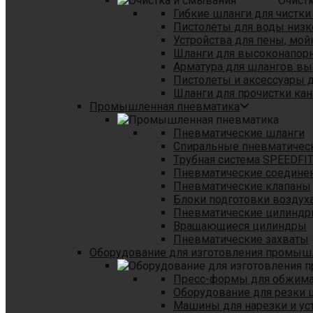
Очист
Гибкие шланги для чистки
Пистолеты для воды низк
Устройства для пены, мой
Шланги для высоконапор
Арматура для шлангов в
Пистолеты и аксессуары 
Шланги для прочистки кан
Промышленная пневматика
Пневматические шланги
Спиральные пневматичес
Tрубная система SPEEDFI
Пневматические соедине
Пневматические клапаны
Блоки подготовки воздуха
Пневматические цилинд
Вращающиеся цилиндры
Пневматические захваты
Оборудование для изготовления промы
Пресс-формы для обжима 
Оборудование для резки 
Машины для нарезки и ус