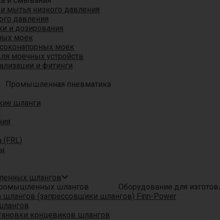
ка и смывания
 и мытья низкого давления
ого давления
ки и дозирования
ных моек
ысоконапорных моек
для моечных устройств
ализации и фитинги
Промышленная пневматика
кие шланги
T
ния
 (FRL)
ры
шленных шлангов
Оборудование для изгото
шлангов (запрессовщики шлангов) Finn-Power
шлангов
тановки концевиков шлангов