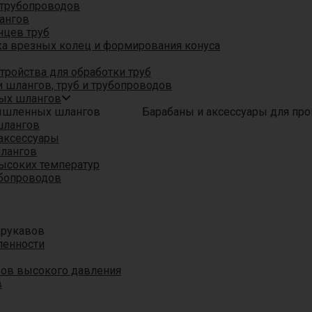
трубопроводов
ангов
нцев труб
а врезных колец и формирования конуса
ройства для обработки труб
 шлангов, труб и трубопроводов
ых шлангов
Барабаны и аксессуары для п
шлангов
аксессуары
шлангов
ысоких температур
убопроводов
 рукавов
ленности
вов высокого давления
в