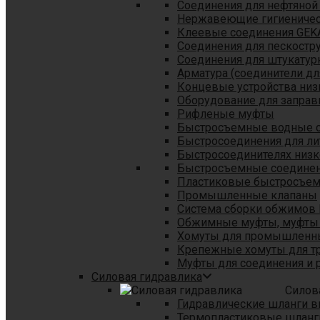
Соединения для нефтяной
Нержавеющие гигиеничес
Клеевые соединения GEK
Соединения для пескостр
Cоединения для штукатур
Арматура (соединители дл
Концевые устройства низ
Оборудование для заправ
Рифленые муфты
Быстросъемные водные 
Быстросоединения для л
Быстросоединителях низк
Быстросъемные соединени
Пластиковые быстросъе
Промышленные клапаны
Система сборки обжимов 
Обжимные муфты, муфты 
Хомуты для промышленн
Крепежные хомуты для тр
Муфты для соединения и 
Силовая гидравлика
Силов
Гидравлические шланги в
Термопластиковые шланг