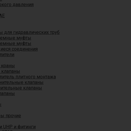
окого давления
AE
 для гидравлических труб
ъемные муфты
ъемные муфты
иеся соединения
лители
 краны
 клапаны
литель плитного монтажа
анительные клапаны
нительные клапаны
лапаны
ы
ры прочие
и UHP и фитинги