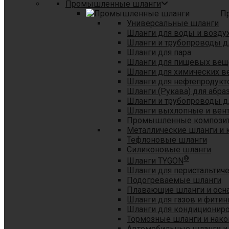
Промышленные шланги
П
Универсальные шланги
Шланги для воды и возду
Шланги и трубопроводы 
Шланги для пара
Шланги для пищевых вещ
Шланги для химических в
Шланги для нефтепродукт
Шланги (Рукава) для абр
Шланги и трубопроводы дл
Шланги выхлопные и вен
Промышленные композит
Металлические шланги и 
Тефлоновые шланги
Силиконовые шланги
®
Шланги TYGON
Шланги для перистальтиче
Подогреваемые шланги
Плавающие шланги и осн
Шланги для газов и фитин
Шланги для кондициониро
Тормозные шланги и нако
Автомобильные шланги и