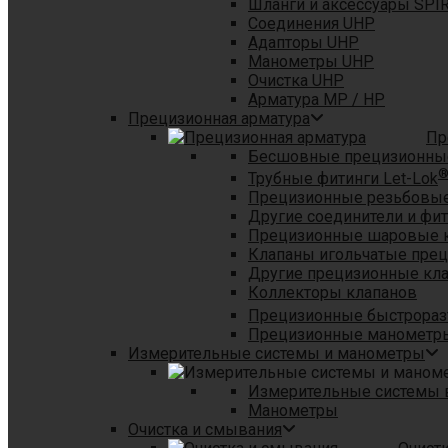
Шланги и аксессуары SPI
Соединения UHP
Адапторы UHP
Манометры UHP
Очистка UHP
Арматура MP / HP
Прецизионная арматура
Пр
Бесшовные прецизионны
Трубные фитинги Let-Lok
Прецизионные резьбовые
Другие соединители и фи
Прецизионные шаровые 
Клапаны игольчатые пре
Другие прецизионные кл
Коллекторы клапанов
Прецизионные быстрораз
Прецизионные манометры
Измерительные системы и манометры
Измерительные системы в
Манометры
Очистка и смывания