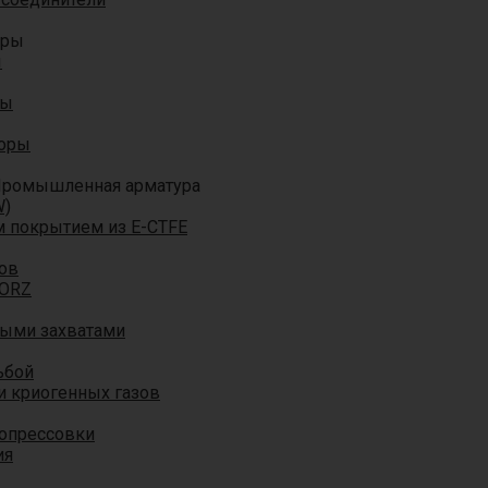
оры
ы
ры
торы
ромышленная арматура
W)
м покрытием из E-CTFE
ов
TORZ
ными захватами
ьбой
и криогенных газов
 опрессовки
ия