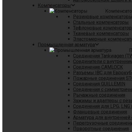
Компенсаторы
Компенсат
Резиновые компенсатор
Стальные компенсаторы
Тефлоновые компенсато
Тканевые компенсаторы
Эластомерные компенса
Промышленная арматура
П
Соединения Tankwagen (T
Соединители с внутренни
Соединение CAMLOCK
Разъемы IBC для Еврокуб
Пожарные соединения S
Соединения GUILLEMIN
Соединения с симметрич
Рычажные соединения
Зажимы и адаптеры с рез
Соединения для LPG, LNG 
Фланцевые соединения
Арматура для внутренней
Перегрузочные соединен
Поворотные соединения