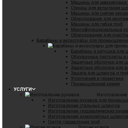
Машины для маркировки 
Стенды для испытания шл
Машины для снятия заусе
Оборудование для монтаж
Машины для гибки труб
Многофункциональные уст
Оборудование для очистки
Барабаны и аксессуары для промышленн
Барабаны и катушки для 
Обдувочные пистолеты и 
Защитные оболочки для 
Защитные оболочки для в
Защита для шлангов и тр
Уплотнения и герметики
Промышленная химия
УСЛУГИ
Изготовление
Изготовление рукавов для промыш
Изготовление стальных шлангов
Изготовление гидравлических рука
Изготовление композитных шланго
Гнуття гідравлічних труб
Другие услуги