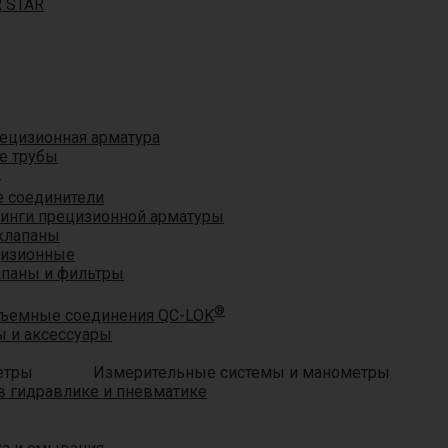
R STAR
ецизионная арматура
е трубы
®
 соединители
тинги прецизионной арматуры
клапаны
цизионные
апаны и фильтры
®
ъемные соединения QC-LOK
 и аксессуары
Измерительные системы и манометры
 гидравлике и пневматике