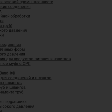
 и газовой промышленности
кие соединения
A
уйной обработки
ки
я труб)
кого давления
ки
соединения
итейных форм
ого давления
я для продуктов питания и напитков
мные муфты CPC
Band-It®
для соединений и шлангов
ых шлангов
уб и шлангов
ремонта труб
ая гидравлика
ысокого давления
и