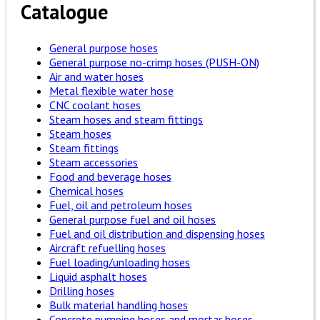
Catalogue
General purpose hoses
General purpose no-crimp hoses (PUSH-ON)
Air and water hoses
Metal flexible water hose
CNC coolant hoses
Steam hoses and steam fittings
Steam hoses
Steam fittings
Steam accessories
Food and beverage hoses
Chemical hoses
Fuel, oil and petroleum hoses
General purpose fuel and oil hoses
Fuel and oil distribution and dispensing hoses
Aircraft refuelling hoses
Fuel loading/unloading hoses
Liquid asphalt hoses
Drilling hoses
Bulk material handling hoses
Concrete pumping hoses and mortar hoses