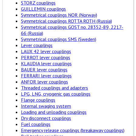
STORZ couplings
GUILLEMIN couplings
Symmetrical couplings NOR (Norway)
Symmetrical couplings ROTTA ROTH (Russia)
Symmetrical couplings GOST no. 28352-89, 2217-
66 (Russia)
Symmetrical couplings SMS (Sweden)
Lever couplings
LAUX 42 lever couplings
PERROT lever couplings
KLAUDIA lever couplings
BAUER lever couplings
FERRARI lever couplings
ANFOR lever couplings
Threaded couplings and adapters
LPG, LNG, cryogenic gas couplings
Flange couplings
Internal swaging system
Loading and unloading couplings
Dry disconnect couplings
Fuel couplings
Emergency release couplings (breakaway couplings)