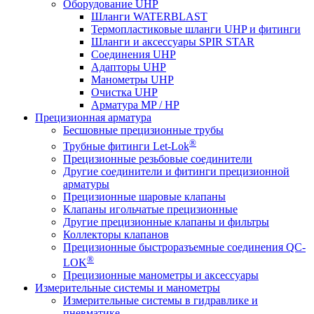
Оборудование UHP
Шланги WATERBLAST
Термопластиковые шланги UHP и фитинги
Шланги и аксессуары SPIR STAR
Соединения UHP
Адапторы UHP
Манометры UHP
Очистка UHP
Арматура MP / HP
Прецизионная арматура
Бесшовные прецизионные трубы
®
Трубные фитинги Let-Lok
Прецизионные резьбовые соединители
Другие соединители и фитинги прецизионной
арматуры
Прецизионные шаровые клапаны
Клапаны игольчатые прецизионные
Другие прецизионные клапаны и фильтры
Коллекторы клапанов
Прецизионные быстроразъемные соединения QC-
®
LOK
Прецизионные манометры и аксессуары
Измерительные системы и манометры
Измерительные системы в гидравлике и
пневматике