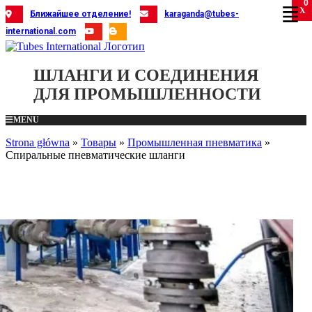
0
Skip
X
X
X
X
X
X
X
X
X
X
X
X
X
X
X
X
X
X
X
Ближайшее отделение!
karaganda@tubes-
to
international.com
content
ШЛАНГИ И СОЕДИНЕНИЯ
ДЛЯ ПРОМЫШЛЕННОСТИ
MENU
Strona główna
»
Товары
»
Промышленная пневматика
»
Спиральные пневматические шланги