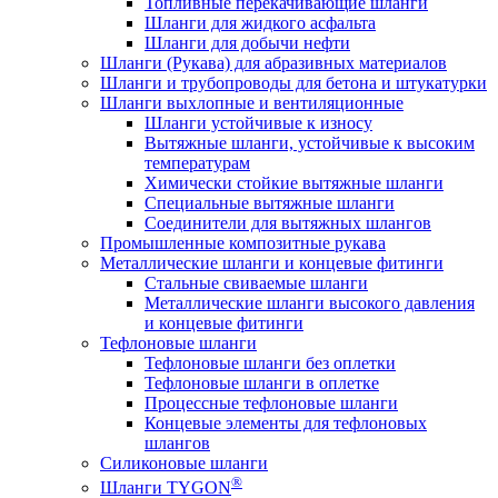
Топливные перекачивающие шланги
Шланги для жидкого асфальта
Шланги для добычи нефти
Шланги (Рукава) для абразивных материалов
Шланги и трубопроводы для бетона и штукатурки
Шланги выхлопные и вентиляционные
Шланги устойчивые к износу
Вытяжные шланги, устойчивые к высоким
температурам
Химически стойкие вытяжные шланги
Специальные вытяжные шланги
Соединители для вытяжных шлангов
Промышленные композитные рукава
Металлические шланги и концевые фитинги
Стальные свиваемые шланги
Металлические шланги высокого давления
и концевые фитинги
Тефлоновые шланги
Тефлоновые шланги без оплетки
Тефлоновые шланги в оплетке
Процессные тефлоновые шланги
Концевые элементы для тефлоновых
шлангов
Силиконовые шланги
®
Шланги TYGON