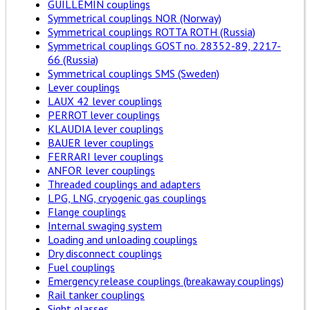
GUILLEMIN couplings
Symmetrical couplings NOR (Norway)
Symmetrical couplings ROTTA ROTH (Russia)
Symmetrical couplings GOST no. 28352-89, 2217-
66 (Russia)
Symmetrical couplings SMS (Sweden)
Lever couplings
LAUX 42 lever couplings
PERROT lever couplings
KLAUDIA lever couplings
BAUER lever couplings
FERRARI lever couplings
ANFOR lever couplings
Threaded couplings and adapters
LPG, LNG, cryogenic gas couplings
Flange couplings
Internal swaging system
Loading and unloading couplings
Dry disconnect couplings
Fuel couplings
Emergency release couplings (breakaway couplings)
Rail tanker couplings
Sight glasses