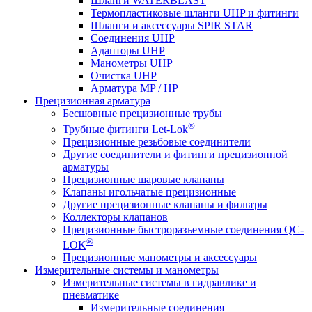
Шланги WATERBLAST
Термопластиковые шланги UHP и фитинги
Шланги и аксессуары SPIR STAR
Соединения UHP
Адапторы UHP
Манометры UHP
Очистка UHP
Арматура MP / HP
Прецизионная арматура
Бесшовные прецизионные трубы
®
Трубные фитинги Let-Lok
Прецизионные резьбовые соединители
Другие соединители и фитинги прецизионной
арматуры
Прецизионные шаровые клапаны
Клапаны игольчатые прецизионные
Другие прецизионные клапаны и фильтры
Коллекторы клапанов
Прецизионные быстроразъемные соединения QC-
®
LOK
Прецизионные манометры и аксессуары
Измерительные системы и манометры
Измерительные системы в гидравлике и
пневматике
Измерительные соединения