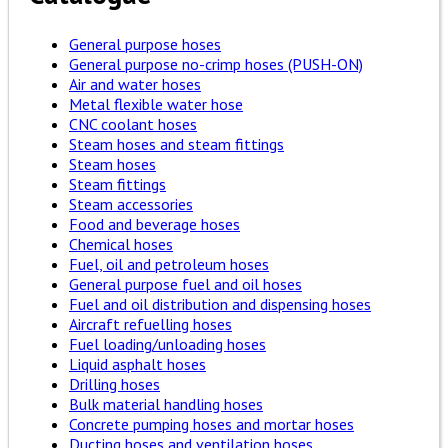
General purpose hoses
General purpose no-crimp hoses (PUSH-ON)
Air and water hoses
Metal flexible water hose
CNC coolant hoses
Steam hoses and steam fittings
Steam hoses
Steam fittings
Steam accessories
Food and beverage hoses
Chemical hoses
Fuel, oil and petroleum hoses
General purpose fuel and oil hoses
Fuel and oil distribution and dispensing hoses
Aircraft refuelling hoses
Fuel loading/unloading hoses
Liquid asphalt hoses
Drilling hoses
Bulk material handling hoses
Concrete pumping hoses and mortar hoses
Ducting hoses and ventilation hoses