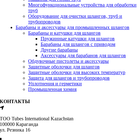
Многофункциональные устройства для обработки
труб
Оборудование для очистки шлангов, труб и
трубопроводов
Барабаны и аксессуары для промышленных шлангов
Барабаны и катушки для шлангов
Пружинные катушки для шлангов
Барабаны для шлангов с приводом
Другие барабаны
Аксессуары для барабанов для шлангов
Обдувочные пистолеты и аксессуары
Защитные оболочки для шлангов
Защитные оболочки для высоких температур
Защита для шлангов и трубопроводов
Уплотнения и герметики
Промышленная химия
КОНТАКТЫ
ТОО Tubes International Kazachstan
100000 Караганда
ул. Резника 16