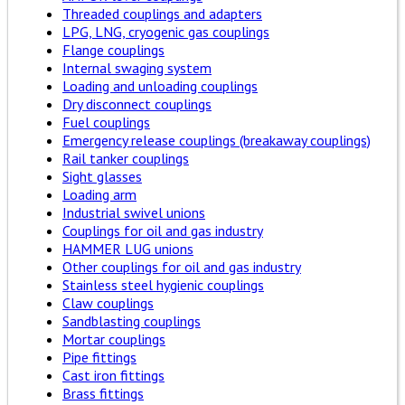
Threaded couplings and adapters
LPG, LNG, cryogenic gas couplings
Flange couplings
Internal swaging system
Loading and unloading couplings
Dry disconnect couplings
Fuel couplings
Emergency release couplings (breakaway couplings)
Rail tanker couplings
Sight glasses
Loading arm
Industrial swivel unions
Couplings for oil and gas industry
HAMMER LUG unions
Other couplings for oil and gas industry
Stainless steel hygienic couplings
Claw couplings
Sandblasting couplings
Mortar couplings
Pipe fittings
Cast iron fittings
Brass fittings