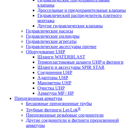
клапаны
Дроссельные и предохранительные клапаны
Гидравлический распределитель плитного
монтажа
Другие гидравлические клапаны
Гидравлические насосы
Гидравлические цилиндры
Гидравлические агрегаты
Гидравлические аксессуары прочие
Оборудование UHP
Шланги WATERBLAST
Термопластиковые шланги UHP и фитинги
Шланги и аксессуары SPIR STAR
Соединения UHP
Адапторы UHP
Манометры UHP
Очистка UHP
Арматура MP / HP
Прецизионная арматура
Бесшовные прецизионные трубы
®
Трубные фитинги Let-Lok
Прецизионные резьбовые соединители
Другие соединители и фитинги прецизионной
арматуры