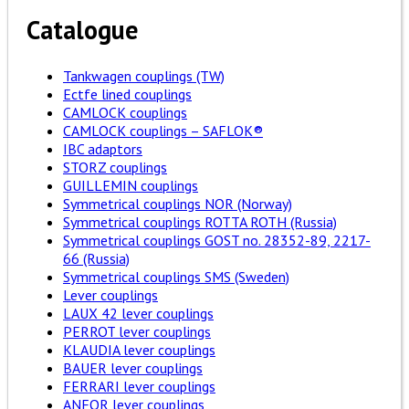
Catalogue
Tankwagen couplings (TW)
Ectfe lined couplings
CAMLOCK couplings
CAMLOCK couplings – SAFLOK®
IBC adaptors
STORZ couplings
GUILLEMIN couplings
Symmetrical couplings NOR (Norway)
Symmetrical couplings ROTTA ROTH (Russia)
Symmetrical couplings GOST no. 28352-89, 2217-
66 (Russia)
Symmetrical couplings SMS (Sweden)
Lever couplings
LAUX 42 lever couplings
PERROT lever couplings
KLAUDIA lever couplings
BAUER lever couplings
FERRARI lever couplings
ANFOR lever couplings