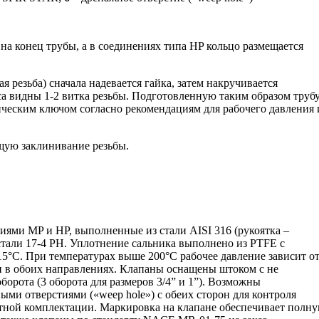
на конец трубы, а в соединениях типа HP кольцо размещается
 резьба) сначала надевается гайка, затем накручивается
са видны 1-2 витка резьбы. Подготовленную таким образом труб
ическим ключом согласно рекомендациям для рабочего давления 
щую заклинивание резьбы.
иями MP и HP, выполненные из стали AISI 316 (рукоятка –
стали 17-4 PH. Уплотнение сальника выполнено из PTFE с
15°C. При температурах выше 200°C рабочее давление зависит о
ен в обоих направлениях. Клапаны оснащены штоком с не
орота (3 оборота для размеров 3/4” и 1”). Возможны
ми отверстиями («weep hole») с обеих сторон для контроля
ртной комплектации. Маркировка на клапане обеспечивает полн