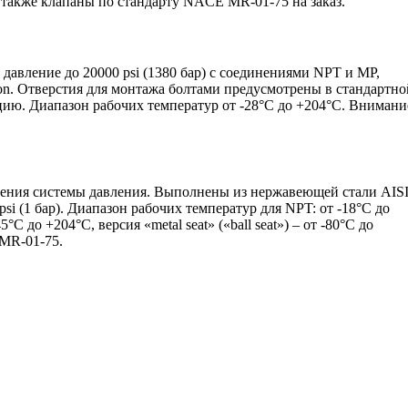
также клапаны по стандарту NACE MR-01-75 на заказ.
 давление до 20000 psi (1380 бар) с соединениями NPT и MP,
n. Отверстия для монтажа болтами предусмотрены в стандартно
ию. Диапазон рабочих температур от -28°C до +204°C. Внимани
ения системы давления. Выполнены из нержавеющей стали AIS
i (1 бар). Диапазон рабочих температур для NPT: от -18°C до
C до +204°C, версия «metal seat» («ball seat») – от -80°C до
MR-01-75.