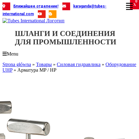
0
Skip
X
X
X
X
X
X
X
X
X
X
X
X
X
X
X
X
X
X
X
Ближайшее отделение!
karaganda@tubes-
to
international.com
content
ШЛАНГИ И СОЕДИНЕНИЯ
ДЛЯ ПРОМЫШЛЕННОСТИ
Menu
Strona główna
»
Товары
»
Силовая гидравлика
»
Оборудование
UHP
»
Арматура MP / HP