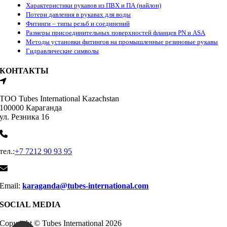
Характеристики рукавов из ПВХ и ПА (найлон)
Потери давления в рукавах для воды
Фитинги – типы резьб и соединений
Размеры присоединительных поверхностей фланцев PN и ASA
Методы установки фитингов на промышленные резиновые рукавы
Гидравлические символы
КОНТАКТЫ
ТОО Tubes International Kazachstan
100000 Караганда
ул. Резника 16
тел.:
+7 7212 90 93 95
Email:
karaganda@tubes-international.com
SOCIAL MEDIA
Copyright © Tubes International
2026