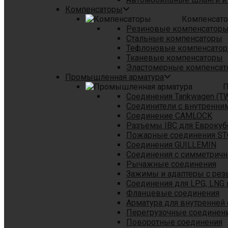
Компенсаторы
Компенсат
Резиновые компенсатор
Стальные компенсаторы
Тефлоновые компенсато
Тканевые компенсаторы
Эластомерные компенса
Промышленная арматура
П
Соединения Tankwagen (T
Соединители с внутренни
Соединение CAMLOCK
Разъемы IBC для Еврокуб
Пожарные соединения S
Соединения GUILLEMIN
Соединения с симметрич
Рычажные соединения
Зажимы и адаптеры с рез
Соединения для LPG, LNG 
Фланцевые соединения
Арматура для внутренней
Перегрузочные соединен
Поворотные соединения