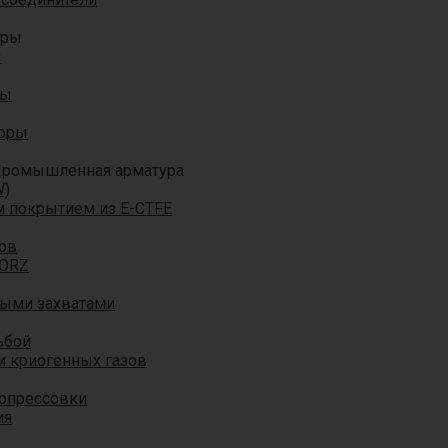
оры
ы
ры
торы
ромышленная арматура
W)
м покрытием из E-CTFE
ов
TORZ
ными захватами
ьбой
и криогенных газов
 опрессовки
ия