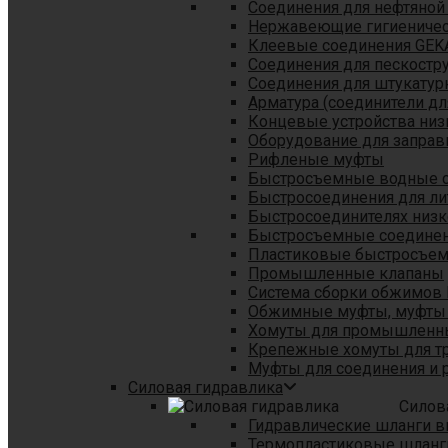
Соединения для нефтяной
Нержавеющие гигиеничес
Клеевые соединения GEK
Соединения для пескостр
Cоединения для штукатур
Арматура (соединители дл
Концевые устройства низ
Оборудование для заправ
Рифленые муфты
Быстросъемные водные 
Быстросоединения для л
Быстросоединителях низк
Быстросъемные соединени
Пластиковые быстросъе
Промышленные клапаны
Система сборки обжимов 
Обжимные муфты, муфты 
Хомуты для промышленн
Крепежные хомуты для тр
Муфты для соединения и 
Силовая гидравлика
Силов
Гидравлические шланги в
Термопластиковые шланг