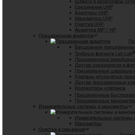
Шланги и аксессуары SPI
Соединения UHP
Адапторы UHP
Манометры UHP
Очистка UHP
Арматура MP / HP
Прецизионная арматура
Пр
Бесшовные прецизионны
Трубные фитинги Let-Lok
Прецизионные резьбовые
Другие соединители и фи
Прецизионные шаровые 
Клапаны игольчатые пре
Другие прецизионные кл
Коллекторы клапанов
Прецизионные быстрораз
Прецизионные манометры
Измерительные системы и манометры
Измерительные системы в
Манометры
Очистка и смывания