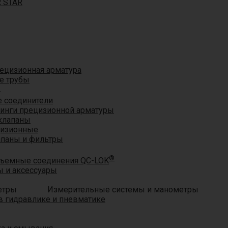
R STAR
ецизионная арматура
е трубы
®
 соединители
тинги прецизионной арматуры
клапаны
цизионные
апаны и фильтры
®
ъемные соединения QC-LOK
 и аксессуары
Измерительные системы и манометры
 гидравлике и пневматике