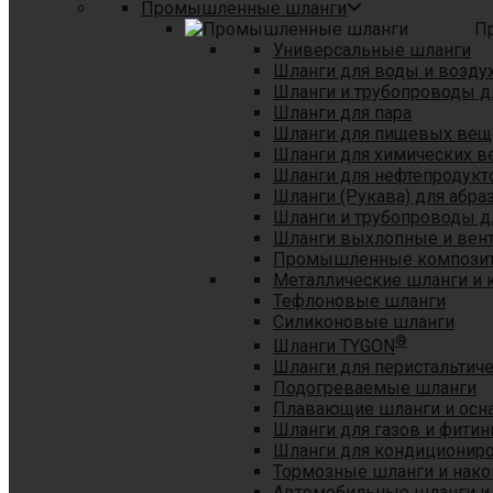
Промышленные шланги
П
Универсальные шланги
Шланги для воды и возду
Шланги и трубопроводы 
Шланги для пара
Шланги для пищевых вещ
Шланги для химических в
Шланги для нефтепродукт
Шланги (Рукава) для абр
Шланги и трубопроводы дл
Шланги выхлопные и вен
Промышленные композит
Металлические шланги и 
Тефлоновые шланги
Силиконовые шланги
®
Шланги TYGON
Шланги для перистальтиче
Подогреваемые шланги
Плавающие шланги и осн
Шланги для газов и фитин
Шланги для кондициониро
Тормозные шланги и нако
Автомобильные шланги и