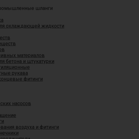
ромышленные шланги
ха
для охлаждающей жидкости
еств
еществ
ов
азивных материалов
я бетона и штукатурки
тиляционные
ные рукава
концевые фитинги
ских насосов
ащение
ги
вания воздуха и фитинги
нечники
 соединители