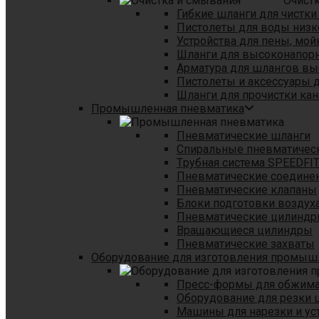
Очист
Гибкие шланги для чистки
Пистолеты для воды низк
Устройства для пены, мой
Шланги для высоконапор
Арматура для шлангов в
Пистолеты и аксессуары 
Шланги для прочистки кан
Промышленная пневматика
Пневматические шланги
Спиральные пневматичес
Tрубная система SPEEDFI
Пневматические соедине
Пневматические клапаны
Блоки подготовки воздуха
Пневматические цилинд
Вращающиеся цилиндры
Пневматические захваты
Оборудование для изготовления промы
Пресс-формы для обжима 
Оборудование для резки 
Машины для нарезки и ус