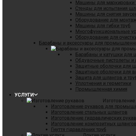
Машины для маркировки 
Стенды для испытания шл
Машины для снятия заусе
Оборудование для монтаж
Машины для гибки труб
Многофункциональные уст
Оборудование для очистки
Барабаны и аксессуары для промышленн
Барабаны и катушки для 
Обдувочные пистолеты и 
Защитные оболочки для 
Защитные оболочки для в
Защита для шлангов и тр
Уплотнения и герметики
Промышленная химия
УСЛУГИ
Изготовление
Изготовление рукавов для промыш
Изготовление стальных шлангов
Изготовление гидравлических рука
Изготовление композитных шланго
Гнуття гідравлічних труб
Другие услуги