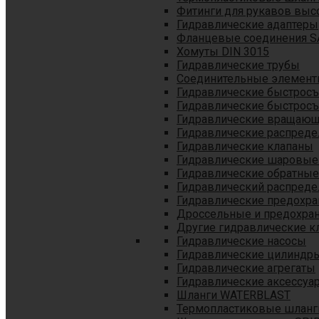
Фитинги для рукавов выс
Гидравлические адаптеры
Фланцевые соединения S
Хомуты DIN 3015
Гидравлические трубы
Соединительные элементы
Гидравлические быстрос
Гидравлические быстрос
Гидравлические вращающ
Гидравлические распреде
Гидравлические клапаны
Гидравлические шаровые
Гидравлические обратные
Гидравлический распреде
Гидравлические предохр
Дроссельные и предохра
Другие гидравлические к
Гидравлические насосы
Гидравлические цилиндр
Гидравлические агрегаты
Гидравлические аксессуа
Шланги WATERBLAST
Термопластиковые шланг