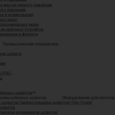
ка и смывания
 и мытья низкого давления
ого давления
ки и дозирования
ных моек
ысоконапорных моек
для моечных устройств
ализации и фитинги
Промышленная пневматика
кие шланги
T
ния
 (FRL)
ры
шленных шлангов
Оборудование для изгото
шлангов (запрессовщики шлангов) Finn-Power
шлангов
тановки концевиков шлангов