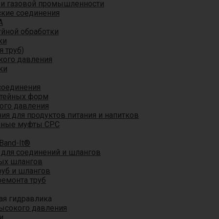
 и газовой промышленности
кие соединения
A
уйной обработки
ки
я труб)
кого давления
ки
соединения
итейных форм
ого давления
я для продуктов питания и напитков
мные муфты CPC
Band-It®
для соединений и шлангов
ых шлангов
уб и шлангов
ремонта труб
ая гидравлика
ысокого давления
и