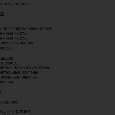
окого давления
AE
 для гидравлических труб
ъемные муфты
ъемные муфты
иеся соединения
лители
 краны
 клапаны
литель плитного монтажа
анительные клапаны
нительные клапаны
лапаны
ы
ры прочие
и UHP и фитинги