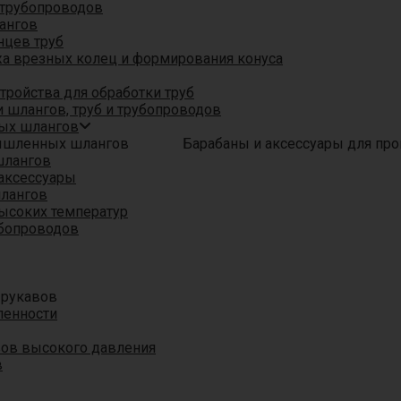
трубопроводов
ангов
нцев труб
а врезных колец и формирования конуса
ройства для обработки труб
 шлангов, труб и трубопроводов
ых шлангов
Барабаны и аксессуары для п
шлангов
аксессуары
шлангов
ысоких температур
убопроводов
 рукавов
ленности
вов высокого давления
в