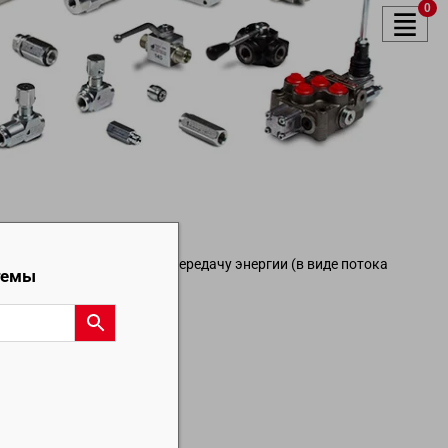
0
систем, отвечающие за передачу энергии (в виде потока
темы
 или гидромотору).