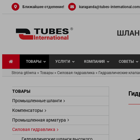
Skip
Ближайшее отделение!
karaganda@tubes-international.com
to
content
ШЛАН
ТОВАРЫ
УСЛУГИ
КОМПАНИЯ
СОВЕТЫ
Strona główna
»
Товары
»
Силовая гидравлика
»
Гидравлические клапа
ТОВАРЫ
Гид
Промышленные шланги
Гидравлические
Термопластико
Компенсаторы
Фитинги для ру
Промышленная арматура
Гидравлически
Силовая гидравлика
Фланцевые сое
Гидравлические шланги высокого
Хомуты DIN 30