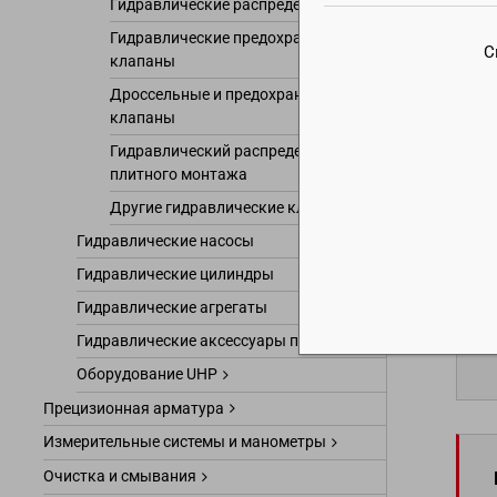
Гидравлические распределители
Гидравлические предохранительные
С
клапаны
Дроссельные и предохранительные
Стан
клапаны
(подх
Гидравлический распределитель
В асс
плитного монтажа
кото
Другие гидравлические клапаны
Гидравлические насосы
Гидравлические цилиндры
Гидравлические агрегаты
Гидравлические аксессуары прочие
Оборудование UHP
Прецизионная арматура
Измерительные системы и манометры
Очистка и смывания