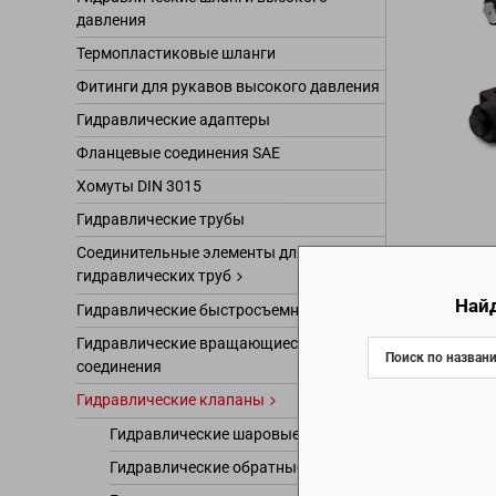
давления
Гидравлические
Термопластиковые шланги
Соединительные
труб
Фитинги для рукавов высокого давления
Гидравлически
Гидравлические адаптеры
Гидравлически
Фланцевые соединения SAE
Гидравлически
Гидравлические
Хомуты DIN 3015
Гидравлически
Гидравлические трубы
Гидравлически
Соединительные элементы для
Гид
Гидравлически
гидравлических труб
Высок
Гидравлический
Най
Гидравлические быстросъемные муфты
монтажа
рабоч
Гидравлически
Гидравлические вращающиеся
В зав
соединения
Дроссельные и
Другие гидравл
Гидравлические клапаны
Гидравлические шаровые краны
Гидравлические обратные клапаны
По сп