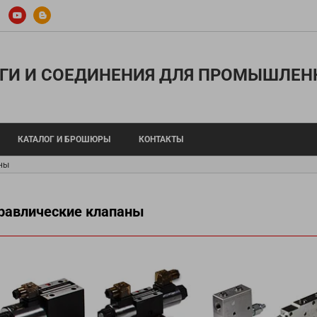
ГИ И СОЕДИНЕНИЯ ДЛЯ ПРОМЫШЛЕН
КАТАЛОГ И БРОШЮРЫ
КОНТАКТЫ
ны
равлические клапаны
 шланги высокого давления
Гидравлические насосы
вые шланги
Гидравлические цилиндры
кавов высокого давления
Гидравлические агрегаты
е адаптеры
Гидравлические аксессуары прочие
динения SAE
Шланги WATERBLAST
15
Термопластиковые шланги UHP и ф