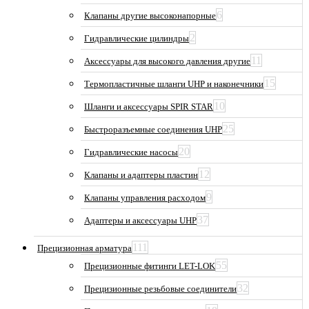
6
Клапаны другие высоконапорные
2
Гидравлические цилиндры
11
Аксессуары для высокого давления другие
15
Термопластичные шланги UHP и наконечники
10
Шланги и аксессуары SPIR STAR
25
Быстроразъемные соединения UHP
20
Гидравлические насосы
12
Клапаны и адаптеры пластин
9
Клапаны управления расходом
37
Адаптеры и аксессуары UHP
111
Прецизионная арматура
55
Прецизионные фитинги LET-LOK
32
Прецизионные резьбовые соединители