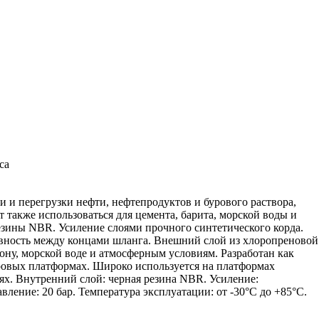
са
и перегрузки нефти, нефтепродуктов и бурового раствора,
также использоваться для цемента, барита, морской воды и
резины NBR. Усиление слоями прочного синтетического корда.
ность между концами шланга. Внешний слой из хлоропреновой
ну, морской воде и атмосферным условиям. Разработан как
овых платформах. Широко используется на платформах
х. Внутренний слой: черная резина NBR. Усиление:
вление: 20 бар. Температура эксплуатации: от -30°C до +85°C.