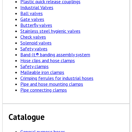
Plastic quick release couplings
Industrial Valves
Ball valves
Gate valves
Butterfly valves
Stainless steel hygienic valves
Check valves
Solenoid valves
Safety valves
Band-It® banding assembly system
Hose clips and hose clamps
Safety clamps
Malleable iron clamps
Crimping ferrules for industrial hoses
Pipe and hose mounting clamps
Pipe connecting clamps
Catalogue
General purpose hoses