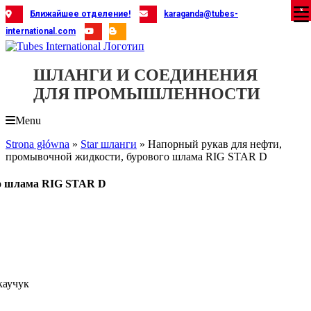
Skip
X
X
X
X
X
X
X
X
X
X
X
X
X
X
X
X
X
X
X
Ближайшее отделение!
karaganda@tubes-
to
international.com
content
ШЛАНГИ И СОЕДИНЕНИЯ
ДЛЯ ПРОМЫШЛЕННОСТИ
Menu
Strona główna
»
Star шланги
»
Напорный рукав для нефти,
промывочной жидкости, бурового шлама RIG STAR D
го шлама RIG STAR D
каучук