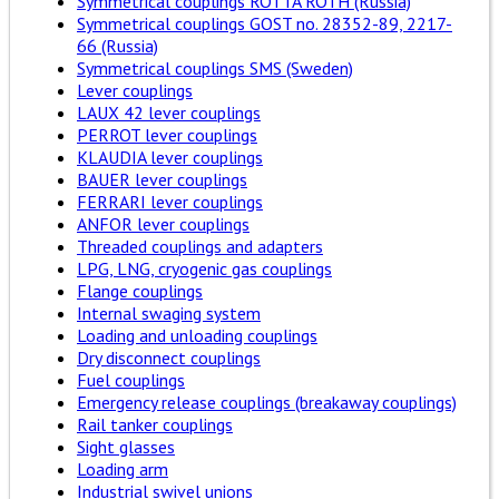
Symmetrical couplings ROTTA ROTH (Russia)
Symmetrical couplings GOST no. 28352-89, 2217-
66 (Russia)
Symmetrical couplings SMS (Sweden)
Lever couplings
LAUX 42 lever couplings
PERROT lever couplings
KLAUDIA lever couplings
BAUER lever couplings
FERRARI lever couplings
ANFOR lever couplings
Threaded couplings and adapters
LPG, LNG, cryogenic gas couplings
Flange couplings
Internal swaging system
Loading and unloading couplings
Dry disconnect couplings
Fuel couplings
Emergency release couplings (breakaway couplings)
Rail tanker couplings
Sight glasses
Loading arm
Industrial swivel unions