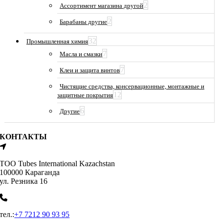
2
Ассортимент магазина другой
2
Барабаны другие
32
Промышленная химия
7
Масла и смазки
7
Клеи и защита винтов
Чистящие средства, консервационные, монтажные и
12
защитные покрытия
6
Другие
КОНТАКТЫ
ТОО Tubes International Kazachstan
100000 Караганда
ул. Резника 16
тел.:
+7 7212 90 93 95