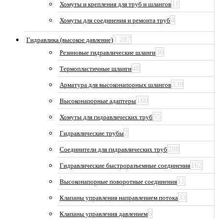
11
Хомуты и крепления для труб и шлангов
4
Хомуты для соединения и ремонта труб
1 287
Гидравлика (высокое давление)
36
Резиновые гидравлические шланги
48
Термопластичные шланги
339
Арматура для высоконапорных шлангов
160
Высоконапорные адаптеры
55
Хомуты для гидравлических труб
2
Гидравлические трубы
288
Соединители для гидравлических труб
162
Гидравлические быстроразъемные соединения
11
Высоконапорные поворотные соединения
33
Клапаны управления направлением потока
6
Клапаны управления давлением