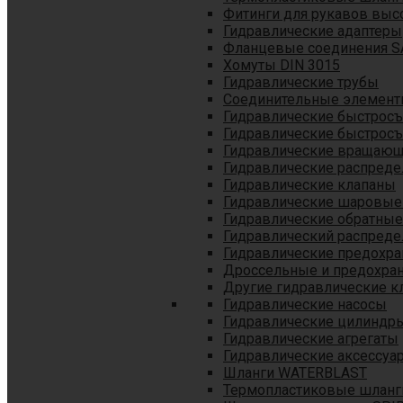
Фитинги для рукавов выс
Гидравлические адаптеры
Фланцевые соединения S
Хомуты DIN 3015
Гидравлические трубы
Соединительные элементы
Гидравлические быстрос
Гидравлические быстрос
Гидравлические вращающ
Гидравлические распреде
Гидравлические клапаны
Гидравлические шаровые
Гидравлические обратные
Гидравлический распреде
Гидравлические предохр
Дроссельные и предохра
Другие гидравлические к
Гидравлические насосы
Гидравлические цилиндр
Гидравлические агрегаты
Гидравлические аксессуа
Шланги WATERBLAST
Термопластиковые шланг