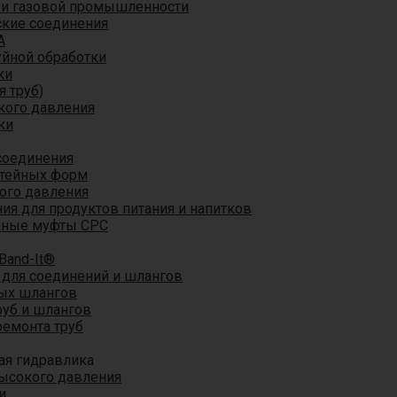
 и газовой промышленности
кие соединения
A
уйной обработки
ки
я труб)
кого давления
ки
соединения
итейных форм
ого давления
я для продуктов питания и напитков
мные муфты CPC
Band-It®
для соединений и шлангов
ых шлангов
уб и шлангов
ремонта труб
ая гидравлика
ысокого давления
и