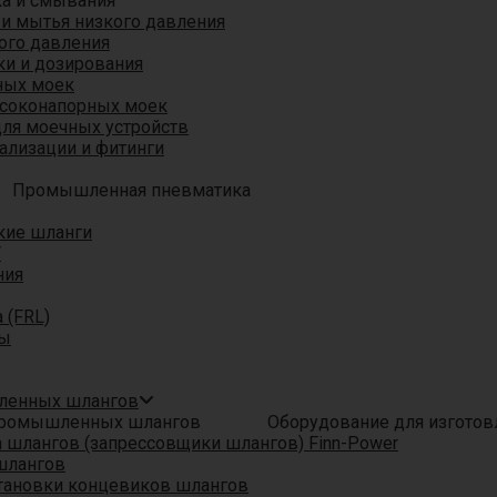
ка и смывания
 и мытья низкого давления
ого давления
ки и дозирования
ных моек
ысоконапорных моек
для моечных устройств
ализации и фитинги
Промышленная пневматика
кие шланги
T
ния
 (FRL)
ры
шленных шлангов
Оборудование для изгото
шлангов (запрессовщики шлангов) Finn-Power
шлангов
тановки концевиков шлангов