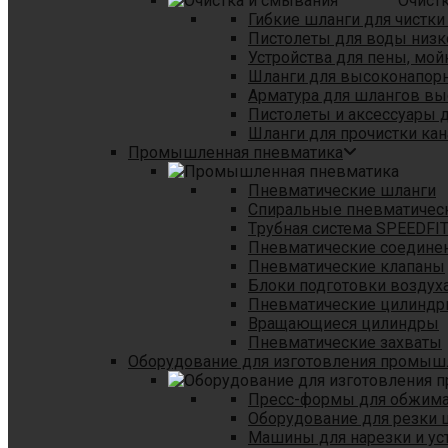
Очист
Гибкие шланги для чистки
Пистолеты для воды низк
Устройства для пены, мой
Шланги для высоконапор
Арматура для шлангов в
Пистолеты и аксессуары 
Шланги для прочистки кан
Промышленная пневматика
Пневматические шланги
Спиральные пневматичес
Tрубная система SPEEDFI
Пневматические соедине
Пневматические клапаны
Блоки подготовки воздуха
Пневматические цилинд
Вращающиеся цилиндры
Пневматические захваты
Оборудование для изготовления промы
Пресс-формы для обжима 
Оборудование для резки 
Машины для нарезки и ус