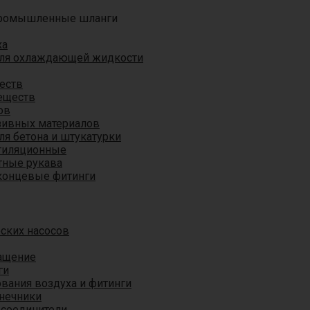
ромышленные шланги
ха
для охлаждающей жидкости
еств
еществ
ов
азивных материалов
я бетона и штукатурки
тиляционные
ные рукава
концевые фитинги
ских насосов
ащение
ги
вания воздуха и фитинги
нечники
 соединители