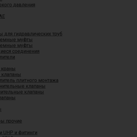
окого давления
AE
 для гидравлических труб
ъемные муфты
ъемные муфты
иеся соединения
лители
 краны
 клапаны
литель плитного монтажа
анительные клапаны
нительные клапаны
лапаны
ы
ры прочие
и UHP и фитинги