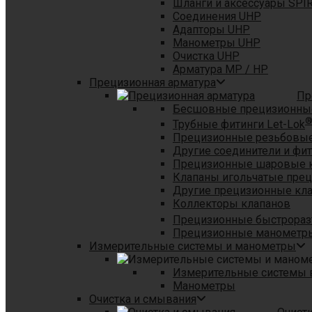
Шланги и аксессуары SPI
Соединения UHP
Адапторы UHP
Манометры UHP
Очистка UHP
Арматура MP / HP
Прецизионная арматура
Пр
Бесшовные прецизионны
Трубные фитинги Let-Lok
Прецизионные резьбовые
Другие соединители и фи
Прецизионные шаровые 
Клапаны игольчатые пре
Другие прецизионные кл
Коллекторы клапанов
Прецизионные быстрораз
Прецизионные манометры
Измерительные системы и манометры
Измерительные системы в
Манометры
Очистка и смывания