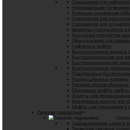
Соединения для нефтяной
Нержавеющие гигиеничес
Клеевые соединения GEK
Соединения для пескостр
Cоединения для штукатур
Арматура (соединители дл
Концевые устройства низ
Оборудование для заправ
Рифленые муфты
Быстросъемные водные 
Быстросоединения для л
Быстросоединителях низк
Быстросъемные соединени
Пластиковые быстросъе
Промышленные клапаны
Система сборки обжимов 
Обжимные муфты, муфты 
Хомуты для промышленн
Крепежные хомуты для тр
Муфты для соединения и 
Силовая гидравлика
Силов
Гидравлические шланги в
Термопластиковые шланг