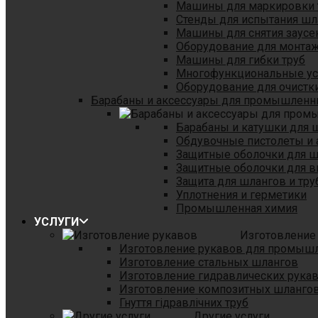
Машины для маркировки 
Стенды для испытания шл
Машины для снятия заусе
Оборудование для монтаж
Машины для гибки труб
Многофункциональные уст
Оборудование для очистки
Барабаны и аксессуары для промышленн
Барабаны и катушки для 
Обдувочные пистолеты и 
Защитные оболочки для 
Защитные оболочки для в
Защита для шлангов и тр
Уплотнения и герметики
Промышленная химия
УСЛУГИ
Изготовление
Изготовление рукавов для промыш
Изготовление стальных шлангов
Изготовление гидравлических рука
Изготовление композитных шланго
Гнуття гідравлічних труб
Другие услуги