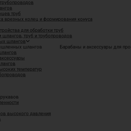
трубопроводов
ангов
нцев труб
а врезных колец и формирования конуса
ройства для обработки труб
 шлангов, труб и трубопроводов
ых шлангов
Барабаны и аксессуары для п
шлангов
аксессуары
шлангов
ысоких температур
убопроводов
 рукавов
ленности
вов высокого давления
в