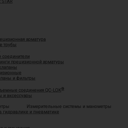
R STAR
ецизионная арматура
е трубы
®
 соединители
тинги прецизионной арматуры
клапаны
цизионные
апаны и фильтры
®
ъемные соединения QC-LOK
 и аксессуары
Измерительные системы и манометры
 гидравлике и пневматике