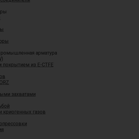
оры
ы
ры
торы
ромышленная арматура
W)
м покрытием из E-CTFE
ов
TORZ
ными захватами
ьбой
и криогенных газов
 опрессовки
ия