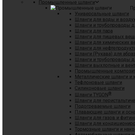
Промышленные шланги
П
Универсальные шланги
Шланги для воды и возду
Шланги и трубопроводы 
Шланги для пара
Шланги для пищевых вещ
Шланги для химических в
Шланги для нефтепродукт
Шланги (Рукава) для абр
Шланги и трубопроводы дл
Шланги выхлопные и вен
Промышленные композит
Металлические шланги и 
Тефлоновые шланги
Силиконовые шланги
®
Шланги TYGON
Шланги для перистальтиче
Подогреваемые шланги
Плавающие шланги и осн
Шланги для газов и фитин
Шланги для кондициониро
Тормозные шланги и нако
Автомобильные шланги и