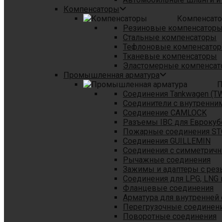
Компенсаторы
Компенсат
Резиновые компенсатор
Стальные компенсаторы
Тефлоновые компенсато
Тканевые компенсаторы
Эластомерные компенса
Промышленная арматура
П
Соединения Tankwagen (T
Соединители с внутренни
Соединение CAMLOCK
Разъемы IBC для Еврокуб
Пожарные соединения S
Соединения GUILLEMIN
Соединения с симметрич
Рычажные соединения
Зажимы и адаптеры с рез
Соединения для LPG, LNG 
Фланцевые соединения
Арматура для внутренней
Перегрузочные соединен
Поворотные соединения