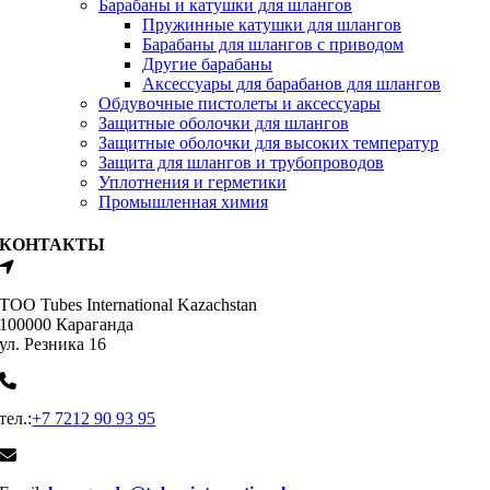
Барабаны и катушки для шлангов
Пружинные катушки для шлангов
Барабаны для шлангов с приводом
Другие барабаны
Аксессуары для барабанов для шлангов
Обдувочные пистолеты и аксессуары
Защитные оболочки для шлангов
Защитные оболочки для высоких температур
Защита для шлангов и трубопроводов
Уплотнения и герметики
Промышленная химия
КОНТАКТЫ
ТОО Tubes International Kazachstan
100000 Караганда
ул. Резника 16
тел.:
+7 7212 90 93 95