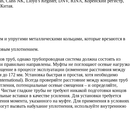
 Class NK, Lloyd’s Register, DNV, RINA, Корейский регистр,
 Китая.
ем и упругими металлическими кольцами, которые врезаются в
новым уплотнением.
в труб, однако трубопроводная система должна состоять из
 и правильно направлены. Муфты не поглощают осевые нагрузки
щение в процессе эксплуатации (изменение расстояния между
до 172 мм. Установка быстрая и простая, хотя необходимо
ternational). Всегда проверяйте расстояние между концами труб
угления, потенциальные осевые смещения – и определяйте,
. Чистые гладкие трубы не требуют никакой подготовки концов
ьные вставки в качестве усиления. Для установки требуется
ения момента, указанного на муфте. Для применения в условиях
 могут вызвать набухание уплотнения, используйте внутреннюю