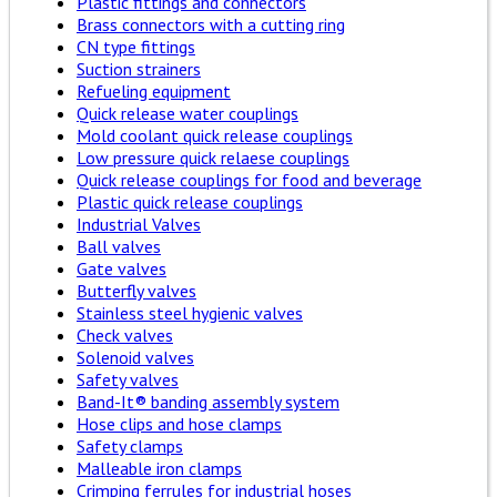
Plastic fittings and connectors
Brass connectors with a cutting ring
CN type fittings
Suction strainers
Refueling equipment
Quick release water couplings
Mold coolant quick release couplings
Low pressure quick relaese couplings
Quick release couplings for food and beverage
Plastic quick release couplings
Industrial Valves
Ball valves
Gate valves
Butterfly valves
Stainless steel hygienic valves
Check valves
Solenoid valves
Safety valves
Band-It® banding assembly system
Hose clips and hose clamps
Safety clamps
Malleable iron clamps
Crimping ferrules for industrial hoses