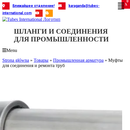
0
Skip
X
X
X
X
X
X
X
X
X
X
X
X
X
X
X
X
X
X
X
Ближайшее отделение!
karaganda@tubes-
to
international.com
content
ШЛАНГИ И СОЕДИНЕНИЯ
ДЛЯ ПРОМЫШЛЕННОСТИ
Menu
Strona główna
»
Товары
»
Промышленная арматура
»
Муфты
для соединения и ремонта труб