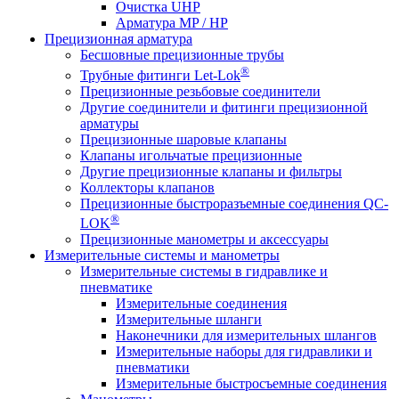
Очистка UHP
Арматура MP / HP
Прецизионная арматура
Бесшовные прецизионные трубы
®
Трубные фитинги Let-Lok
Прецизионные резьбовые соединители
Другие соединители и фитинги прецизионной
арматуры
Прецизионные шаровые клапаны
Клапаны игольчатые прецизионные
Другие прецизионные клапаны и фильтры
Коллекторы клапанов
Прецизионные быстроразъемные соединения QC-
®
LOK
Прецизионные манометры и аксессуары
Измерительные системы и манометры
Измерительные системы в гидравлике и
пневматике
Измерительные соединения
Измерительные шланги
Наконечники для измерительных шлангов
Измерительные наборы для гидравлики и
пневматики
Измерительные быстросъемные соединения