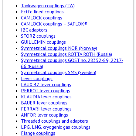
Tankwagen couplings (TW)
Ectfe lined couplings
CAMLOCK couplings
CAMLOCK couplings – SAFLOK®
IBC adaptors
STORZ couplings
GUILLEMIN couplings
Symmetrical couplings NOR (Norway)
Symmetrical couplings ROTTA ROTH (Russia)
Symmetrical couplings GOST no. 28352-89, 2217-
66 (Russia)
Symmetrical couplings SMS (Sweden)
Lever couplings
LAUX 42 lever couplings
PERROT lever couplings
KLAUDIA lever couplings
BAUER lever couplings
FERRARI lever couplings
ANFOR lever couplings
Threaded couplings and adapters
LPG, LNG, cryogenic gas couplings
Flange couplings