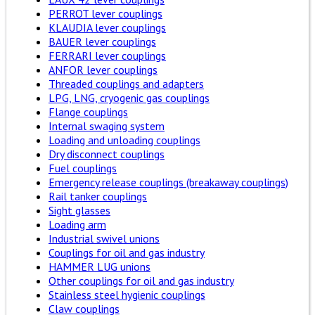
PERROT lever couplings
KLAUDIA lever couplings
BAUER lever couplings
FERRARI lever couplings
ANFOR lever couplings
Threaded couplings and adapters
LPG, LNG, cryogenic gas couplings
Flange couplings
Internal swaging system
Loading and unloading couplings
Dry disconnect couplings
Fuel couplings
Emergency release couplings (breakaway couplings)
Rail tanker couplings
Sight glasses
Loading arm
Industrial swivel unions
Couplings for oil and gas industry
HAMMER LUG unions
Other couplings for oil and gas industry
Stainless steel hygienic couplings
Claw couplings