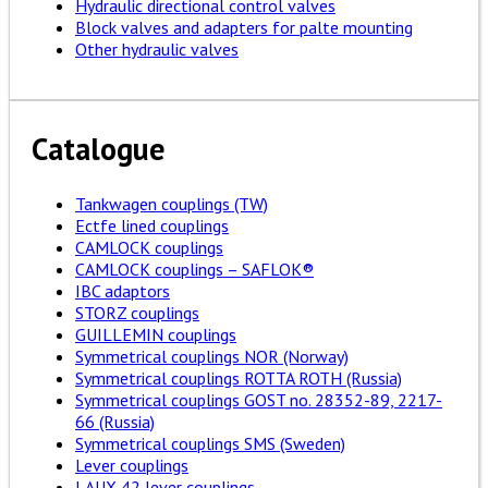
Hydraulic directional control valves
Block valves and adapters for palte mounting
Other hydraulic valves
Catalogue
Tankwagen couplings (TW)
Ectfe lined couplings
CAMLOCK couplings
CAMLOCK couplings – SAFLOK®
IBC adaptors
STORZ couplings
GUILLEMIN couplings
Symmetrical couplings NOR (Norway)
Symmetrical couplings ROTTA ROTH (Russia)
Symmetrical couplings GOST no. 28352-89, 2217-
66 (Russia)
Symmetrical couplings SMS (Sweden)
Lever couplings
LAUX 42 lever couplings