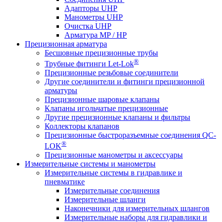
Адапторы UHP
Манометры UHP
Очистка UHP
Арматура MP / HP
Прецизионная арматура
Бесшовные прецизионные трубы
®
Трубные фитинги Let-Lok
Прецизионные резьбовые соединители
Другие соединители и фитинги прецизионной
арматуры
Прецизионные шаровые клапаны
Клапаны игольчатые прецизионные
Другие прецизионные клапаны и фильтры
Коллекторы клапанов
Прецизионные быстроразъемные соединения QC-
®
LOK
Прецизионные манометры и аксессуары
Измерительные системы и манометры
Измерительные системы в гидравлике и
пневматике
Измерительные соединения
Измерительные шланги
Наконечники для измерительных шлангов
Измерительные наборы для гидравлики и