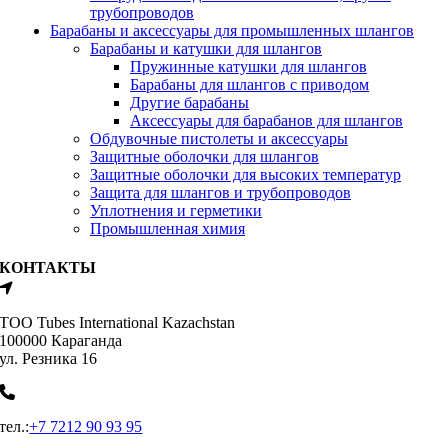
трубопроводов
Барабаны и аксессуары для промышленных шлангов
Барабаны и катушки для шлангов
Пружинные катушки для шлангов
Барабаны для шлангов с приводом
Другие барабаны
Аксессуары для барабанов для шлангов
Обдувочные пистолеты и аксессуары
Защитные оболочки для шлангов
Защитные оболочки для высоких температур
Защита для шлангов и трубопроводов
Уплотнения и герметики
Промышленная химия
КОНТАКТЫ
ТОО Tubes International Kazachstan
100000 Караганда
ул. Резника 16
тел.:
+7 7212 90 93 95