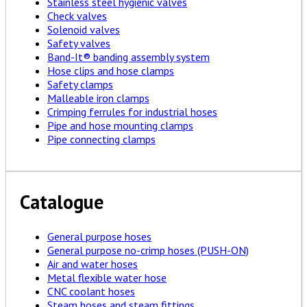
Stainless steel hygienic valves
Check valves
Solenoid valves
Safety valves
Band-It® banding assembly system
Hose clips and hose clamps
Safety clamps
Malleable iron clamps
Crimping ferrules for industrial hoses
Pipe and hose mounting clamps
Pipe connecting clamps
Catalogue
General purpose hoses
General purpose no-crimp hoses (PUSH-ON)
Air and water hoses
Metal flexible water hose
CNC coolant hoses
Steam hoses and steam fittings