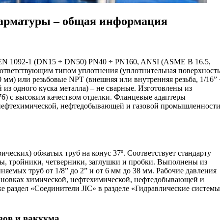
 арматуры – общая информация
EN 1092-1 (DN15 ÷ DN50) PN40 ÷ PN160, ANSI (ASME B 16.5,
 соответствующим типом уплотнения (уплотнительная поверхность
 мм) или резьбовые NPT (внешняя или внутренняя резьба, 1/16” 
из одного куска металла) – не сварные. Изготовлены из
276) с высоким качеством отделки. Фланцевые адаптеры
 нефтехимической, нефтедобывающей и газовой промышленности
еских) обжатых труб на конус 37º. Соответствует стандарту
лы, тройники, четверники, заглушки и пробки. Выполнены из
яемых труб от 1/8” до 2” и от 6 мм до 38 мм. Рабочие давления
становках химической, нефтехимической, нефтедобывающей и
е раздел «Соединители JIC» в разделе «Гидравлические систем
зов и вакуума