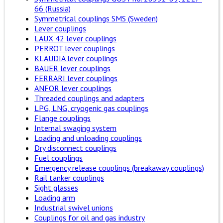
66 (Russia)
Symmetrical couplings SMS (Sweden)
Lever couplings
LAUX 42 lever couplings
PERROT lever couplings
KLAUDIA lever couplings
BAUER lever couplings
FERRARI lever couplings
ANFOR lever couplings
Threaded couplings and adapters
LPG, LNG, cryogenic gas couplings
Flange couplings
Internal swaging system
Loading and unloading couplings
Dry disconnect couplings
Fuel couplings
Emergency release couplings (breakaway couplings)
Rail tanker couplings
Sight glasses
Loading arm
Industrial swivel unions
Couplings for oil and gas industry