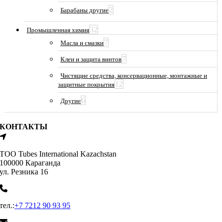
2
Барабаны другие
32
Промышленная химия
7
Масла и смазки
7
Клеи и защита винтов
Чистящие средства, консервационные, монтажные и
12
защитные покрытия
6
Другие
КОНТАКТЫ
ТОО Tubes International Kazachstan
100000 Караганда
ул. Резника 16
тел.:
+7 7212 90 93 95