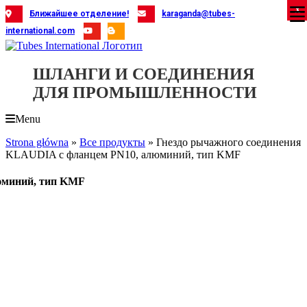
Skip
X
X
X
X
X
X
X
X
X
X
X
X
X
X
X
X
X
X
X
Ближайшее отделение!
karaganda@tubes-
to
international.com
content
ШЛАНГИ И СОЕДИНЕНИЯ
ДЛЯ ПРОМЫШЛЕННОСТИ
Menu
Strona główna
»
Все продукты
»
Гнездо рычажного соединения
KLAUDIA с фланцем PN10, алюминий, тип KMF
юминий, тип KMF