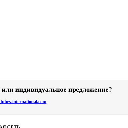
и или индивидуальное предложение?
ubes-international.com
АЯ СЕТЬ