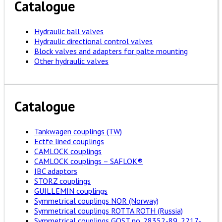
Catalogue
Hydraulic ball valves
Hydraulic directional control valves
Block valves and adapters for palte mounting
Other hydraulic valves
Catalogue
Tankwagen couplings (TW)
Ectfe lined couplings
CAMLOCK couplings
CAMLOCK couplings – SAFLOK®
IBC adaptors
STORZ couplings
GUILLEMIN couplings
Symmetrical couplings NOR (Norway)
Symmetrical couplings ROTTA ROTH (Russia)
Symmetrical couplings GOST no. 28352-89, 2217-