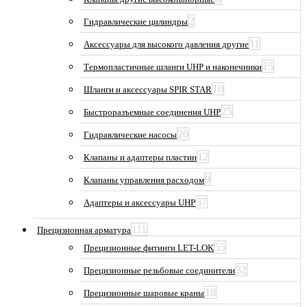
2
Гидравлические цилиндры
11
Аксессуары для высокого давления другие
15
Термопластичные шланги UHP и наконечники
10
Шланги и аксессуары SPIR STAR
25
Быстроразъемные соединения UHP
20
Гидравлические насосы
12
Клапаны и адаптеры пластин
9
Клапаны управления расходом
37
Адаптеры и аксессуары UHP
111
Прецизионная арматура
55
Прецизионные фитинги LET-LOK
32
Прецизионные резьбовые соединители
18
Прецизионные шаровые краны