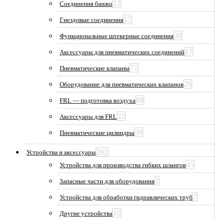
12
Соединения банжо
17
Гнездовые соединения
38
Функциональные штекерные соединения
17
Аксессуары для пневматических соединений
71
Пневматические клапаны
26
Оборудование для пневматических клапанов
88
FRL — подготовка воздуха
22
Аксессуары для FRL
38
Пневматические цилиндры
262
Устройства и аксессуары
45
Устройства для производства гибких шлангов
1
Запасные части для оборудования
7
Устройства для обработки гидравлических труб
10
Другие устройства