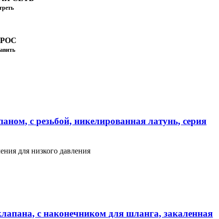
треть
ПРОС
авить
аном, с резьбой, никелированная латунь, серия
ения для низкого давления
клапана, с наконечником для шланга, закаленная