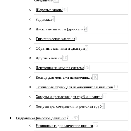
соединения
32
Шаровые краны
4
Задвижки
4
Дисковые затворы (дроссели)
1
Гигиенические клапаны
8
Обратные клапаны и фильтры
10
Другие клапаны
26
Ленточная зажимная система
40
Кольца для монтажа наконечников
19
Обжимные втулки для наконечников и шлангов
11
Хомуты и крепления для труб и шлангов
4
Хомуты для соединения и ремонта труб
1 287
Гидравлика (высокое давление)
36
Резиновые гидравлические шланги