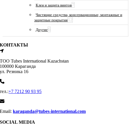
7
Клеи и защита винтов
Чистящие средства, консервационные, монтажные и
12
защитные покрытия
6
Другие
КОНТАКТЫ
ТОО Tubes International Kazachstan
100000 Караганда
ул. Резника 16
тел.:
+7 7212 90 93 95
Email:
karaganda@tubes-international.com
SOCIAL MEDIA