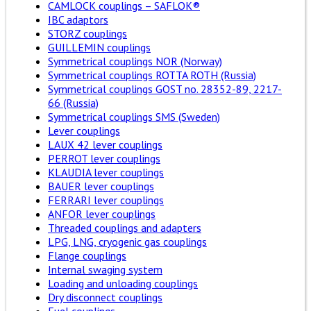
CAMLOCK couplings – SAFLOK®
IBC adaptors
STORZ couplings
GUILLEMIN couplings
Symmetrical couplings NOR (Norway)
Symmetrical couplings ROTTA ROTH (Russia)
Symmetrical couplings GOST no. 28352-89, 2217-
66 (Russia)
Symmetrical couplings SMS (Sweden)
Lever couplings
LAUX 42 lever couplings
PERROT lever couplings
KLAUDIA lever couplings
BAUER lever couplings
FERRARI lever couplings
ANFOR lever couplings
Threaded couplings and adapters
LPG, LNG, cryogenic gas couplings
Flange couplings
Internal swaging system
Loading and unloading couplings
Dry disconnect couplings