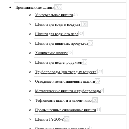
708
Промышленные шланги
45
Универсальные шланги
189
Шланги для воды и воздуха
32
Шланги для водяного пара
43
Шланги для пищевых продуктов
18
Химические шланги
43
Шланги для нефтепродуктов
23
Трубопроводы (для твердых веществ)
69
Отводные и вентиляционные шланги
2
Металлические шланги и трубопроводы
28
Тефлоновые шланги и наконечники
11
Промышленные силиконовые шланги
26
Шланги TYGON®
2
Плавающие шланги и аксессуары