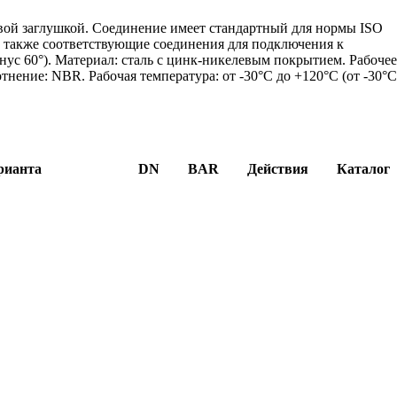
вой заглушкой. Соединение имеет стандартный для нормы ISO
 а также соответствующие соединения для подключения к
нус 60°). Материал: сталь с цинк-никелевым покрытием. Рабоче
отнение: NBR. Рабочая температура: от -30°C до +120°C (от -30°
рианта
DN
BAR
Действия
Каталог