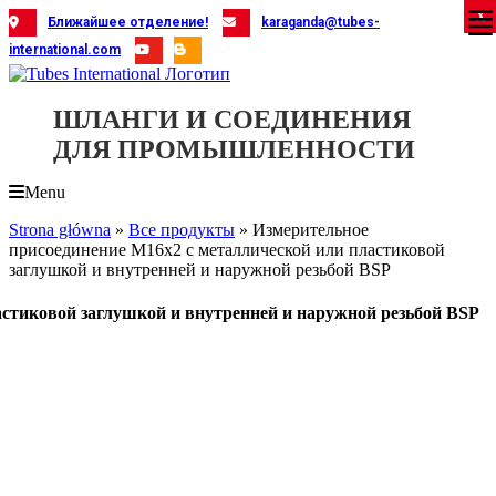
Skip
X
X
X
X
X
X
X
X
X
X
X
X
X
X
X
X
X
X
X
Ближайшее отделение!
karaganda@tubes-
to
international.com
content
ШЛАНГИ И СОЕДИНЕНИЯ
ДЛЯ ПРОМЫШЛЕННОСТИ
Menu
Strona główna
»
Все продукты
»
Измерительное
присоединение M16x2 с металлической или пластиковой
заглушкой и внутренней и наружной резьбой BSP
астиковой заглушкой и внутренней и наружной резьбой BSP