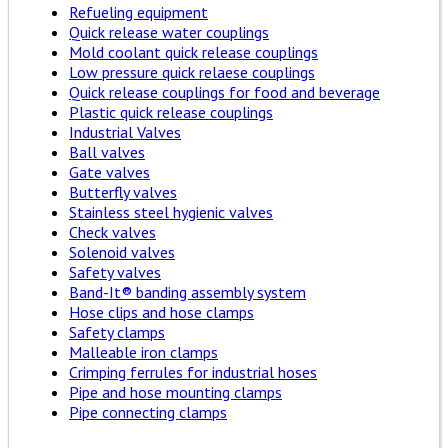
Refueling equipment
Quick release water couplings
Mold coolant quick release couplings
Low pressure quick relaese couplings
Quick release couplings for food and beverage
Plastic quick release couplings
Industrial Valves
Ball valves
Gate valves
Butterfly valves
Stainless steel hygienic valves
Check valves
Solenoid valves
Safety valves
Band-It® banding assembly system
Hose clips and hose clamps
Safety clamps
Malleable iron clamps
Crimping ferrules for industrial hoses
Pipe and hose mounting clamps
Pipe connecting clamps