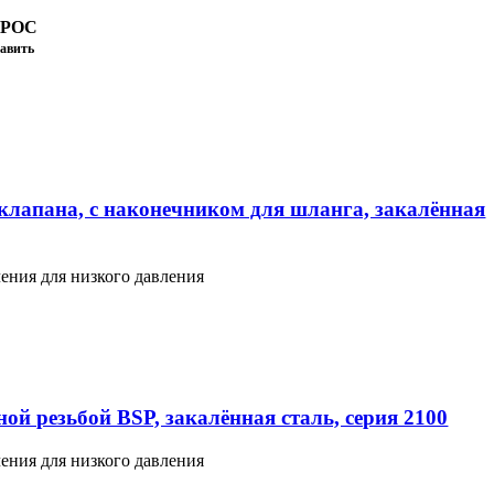
ПРОС
авить
клапана, с наконечником для шланга, закалённая
ения для низкого давления
ой резьбой BSP, закалённая сталь, серия 2100
ения для низкого давления