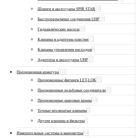
10
Шланги и аксессуары SPIR STAR
25
Быстроразъемные соединения UHP
20
Гидравлические насосы
12
Клапаны и адаптеры пластин
9
Клапаны управления расходом
37
Адаптеры и аксессуары UHP
111
Прецизионная арматура
55
Прецизионные фитинги LET-LOK
32
Прецизионные резьбовые соединители
18
Прецизионные шаровые краны
5
Точные игольчатые клапаны
1
Другие клапаны и фильтры
64
Измерительные системы и манометры