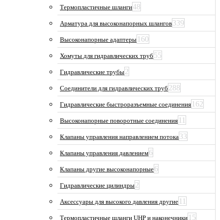
48
Термопластичные шланги
339
Арматура для высоконапорных шлангов
160
Высоконапорные адаптеры
55
Хомуты для гидравлических труб
2
Гидравлические трубы
288
Соединители для гидравлических труб
162
Гидравлические быстроразъемные соединения
11
Высоконапорные поворотные соединения
33
Клапаны управления направлением потока
6
Клапаны управления давлением
6
Клапаны другие высоконапорные
2
Гидравлические цилиндры
11
Аксессуары для высокого давления другие
15
Термопластичные шланги UHP и наконечники