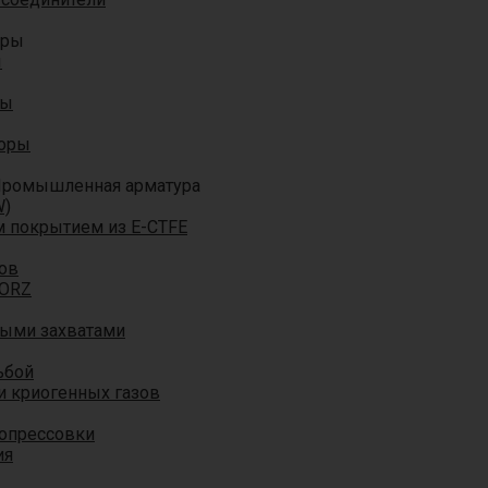
оры
ы
ры
торы
ромышленная арматура
W)
м покрытием из E-CTFE
ов
TORZ
ными захватами
ьбой
и криогенных газов
 опрессовки
ия