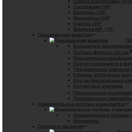
Шланги и аксессуары SPI
Соединения UHP
Адапторы UHP
Манометры UHP
Очистка UHP
Арматура MP / HP
Прецизионная арматура
Пр
Бесшовные прецизионны
Трубные фитинги Let-Lok
Прецизионные резьбовые
Другие соединители и фи
Прецизионные шаровые 
Клапаны игольчатые пре
Другие прецизионные кл
Коллекторы клапанов
Прецизионные быстрораз
Прецизионные манометры
Измерительные системы и манометры
Измерительные системы в
Манометры
Очистка и смывания