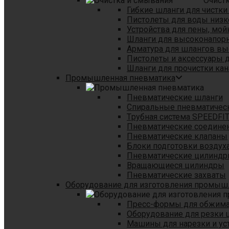
Очист
Гибкие шланги для чистки
Пистолеты для воды низк
Устройства для пены, мой
Шланги для высоконапор
Арматура для шлангов в
Пистолеты и аксессуары 
Шланги для прочистки кан
Промышленная пневматика
Пневматические шланги
Спиральные пневматичес
Tрубная система SPEEDFI
Пневматические соедине
Пневматические клапаны
Блоки подготовки воздуха
Пневматические цилинд
Вращающиеся цилиндры
Пневматические захваты
Оборудование для изготовления промы
Пресс-формы для обжима 
Оборудование для резки 
Машины для нарезки и ус