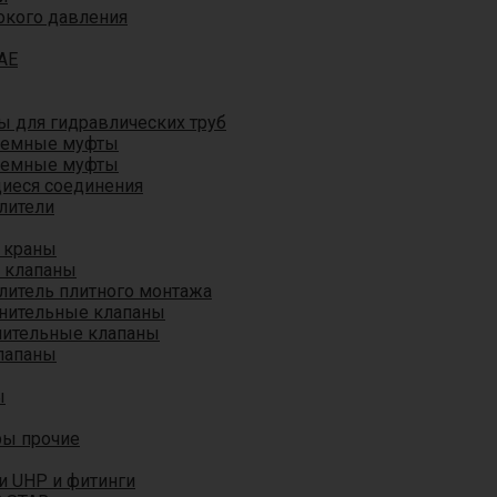
окого давления
AE
 для гидравлических труб
ъемные муфты
ъемные муфты
иеся соединения
лители
 краны
 клапаны
литель плитного монтажа
анительные клапаны
нительные клапаны
лапаны
ы
ры прочие
и UHP и фитинги