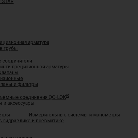
R STAR
ецизионная арматура
е трубы
®
 соединители
тинги прецизионной арматуры
клапаны
цизионные
апаны и фильтры
®
ъемные соединения QC-LOK
 и аксессуары
Измерительные системы и манометры
 гидравлике и пневматике