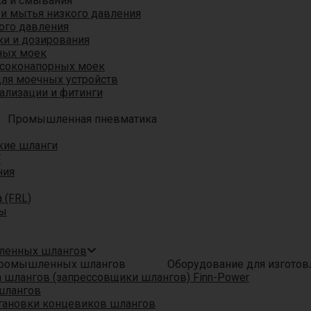
ка и смывания
 и мытья низкого давления
ого давления
ки и дозирования
ных моек
ысоконапорных моек
для моечных устройств
ализации и фитинги
Промышленная пневматика
кие шланги
T
ния
 (FRL)
ры
шленных шлангов
Оборудование для изгото
шлангов (запрессовщики шлангов) Finn-Power
шлангов
тановки концевиков шлангов