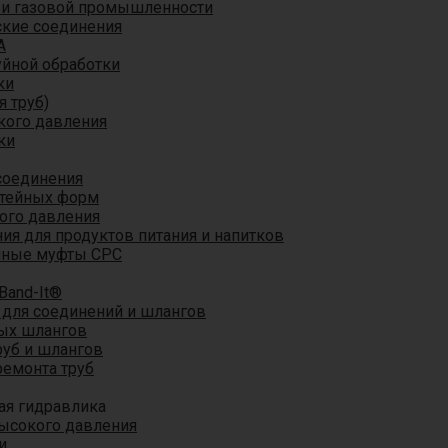
 и газовой промышленности
кие соединения
A
уйной обработки
ки
я труб)
кого давления
ки
соединения
итейных форм
ого давления
я для продуктов питания и напитков
мные муфты CPC
Band-It®
для соединений и шлангов
ых шлангов
уб и шлангов
ремонта труб
ая гидравлика
ысокого давления
и