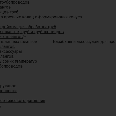
трубопроводов
ангов
нцев труб
а врезных колец и формирования конуса
ройства для обработки труб
 шлангов, труб и трубопроводов
ых шлангов
Барабаны и аксессуары для п
шлангов
аксессуары
шлангов
ысоких температур
убопроводов
 рукавов
ленности
вов высокого давления
в