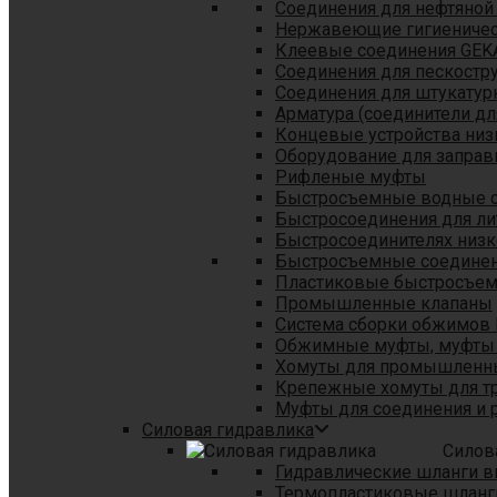
Соединения для нефтяной
Нержавеющие гигиеничес
Клеевые соединения GEK
Соединения для пескостр
Cоединения для штукатур
Арматура (соединители дл
Концевые устройства низ
Оборудование для заправ
Рифленые муфты
Быстросъемные водные 
Быстросоединения для л
Быстросоединителях низк
Быстросъемные соединени
Пластиковые быстросъе
Промышленные клапаны
Система сборки обжимов 
Обжимные муфты, муфты 
Хомуты для промышленн
Крепежные хомуты для тр
Муфты для соединения и 
Силовая гидравлика
Силов
Гидравлические шланги в
Термопластиковые шланг