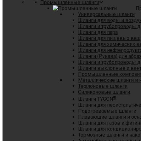
Промышленные шланги
П
Универсальные шланги
Шланги для воды и возду
Шланги и трубопроводы 
Шланги для пара
Шланги для пищевых вещ
Шланги для химических в
Шланги для нефтепродукт
Шланги (Рукава) для абр
Шланги и трубопроводы дл
Шланги выхлопные и вен
Промышленные композит
Металлические шланги и 
Тефлоновые шланги
Силиконовые шланги
®
Шланги TYGON
Шланги для перистальтиче
Подогреваемые шланги
Плавающие шланги и осн
Шланги для газов и фитин
Шланги для кондициониро
Тормозные шланги и нако
Автомобильные шланги и