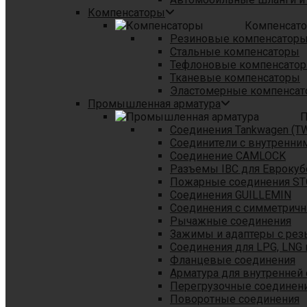
Компенсаторы
Компенсат
Резиновые компенсатор
Стальные компенсаторы
Тефлоновые компенсато
Тканевые компенсаторы
Эластомерные компенса
Промышленная арматура
П
Соединения Tankwagen (T
Соединители с внутренни
Соединение CAMLOCK
Разъемы IBC для Еврокуб
Пожарные соединения S
Соединения GUILLEMIN
Соединения с симметрич
Рычажные соединения
Зажимы и адаптеры с рез
Соединения для LPG, LNG 
Фланцевые соединения
Арматура для внутренней
Перегрузочные соединен
Поворотные соединения