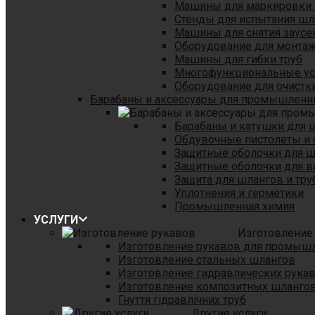
Машины для маркировки 
Стенды для испытания шл
Машины для снятия заусе
Оборудование для монтаж
Машины для гибки труб
Многофункциональные уст
Оборудование для очистки
Барабаны и аксессуары для промышленн
Барабаны и катушки для 
Обдувочные пистолеты и 
Защитные оболочки для 
Защитные оболочки для в
Защита для шлангов и тр
Уплотнения и герметики
Промышленная химия
УСЛУГИ
Изготовление
Изготовление рукавов для промыш
Изготовление стальных шлангов
Изготовление гидравлических рука
Изготовление композитных шланго
Гнуття гідравлічних труб
Другие услуги