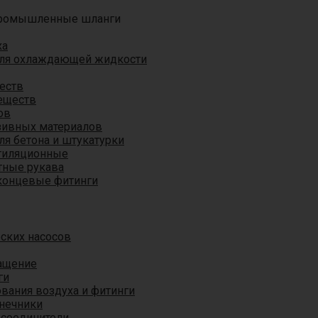
ромышленные шланги
ха
для охлаждающей жидкости
еств
еществ
ов
азивных материалов
я бетона и штукатурки
тиляционные
ные рукава
концевые фитинги
ских насосов
ащение
ги
вания воздуха и фитинги
нечники
 соединители