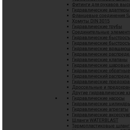
Фитинги для рукавов выс
Гидравлические адаптеры
Фланцевые соединения S
Хомуты DIN 3015
Гидравлические трубы
Соединительные элементы
Гидравлические быстрос
Гидравлические быстрос
Гидравлические вращающ
Гидравлические распреде
Гидравлические клапаны
Гидравлические шаровые
Гидравлические обратные
Гидравлический распреде
Гидравлические предохр
Дроссельные и предохра
Другие гидравлические к
Гидравлические насосы
Гидравлические цилиндр
Гидравлические агрегаты
Гидравлические аксессуа
Шланги WATERBLAST
Термопластиковые шланг