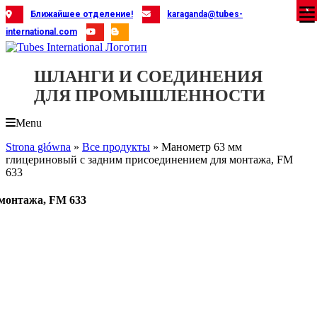
Skip
X
X
X
X
X
X
X
X
X
X
X
X
X
X
X
X
X
X
X
Ближайшее отделение!
karaganda@tubes-
to
international.com
content
ШЛАНГИ И СОЕДИНЕНИЯ
ДЛЯ ПРОМЫШЛЕННОСТИ
Menu
Strona główna
»
Все продукты
»
Манометр 63 мм
глицериновый с задним присоединением для монтажа, FM
633
 монтажа, FM 633