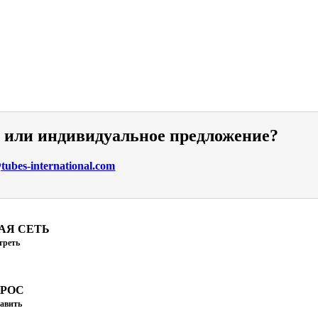
и или индивидуальное предложение?
ubes-international.com
АЯ СЕТЬ
треть
ПРОС
авить