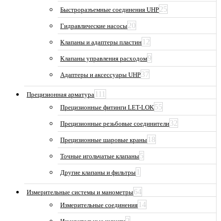
25
Быстроразъемные соединения UHP
20
Гидравлические насосы
12
Клапаны и адаптеры пластин
9
Клапаны управления расходом
37
Адаптеры и аксессуары UHP
111
Прецизионная арматура
55
Прецизионные фитинги LET-LOK
32
Прецизионные резьбовые соединители
18
Прецизионные шаровые краны
5
Точные игольчатые клапаны
1
Другие клапаны и фильтры
64
Измерительные системы и манометры
14
Измерительные соединения
2