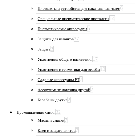
6
Пистолеты и устройства для накачивания колес
14
Специальные пневматические пистолеты
5
Пневматические аксессуары
37
Защиты для шлангов
3
Защита
17
Уплотнения общего назначения
13
Уплотнения и герметики для резьбы
7
Садовые аксессуары FT
2
Ассортимент магазина другой
2
Барабаны другие
32
Промышленная химия
7
Масла и смазки
7
Клеи и защита винтов