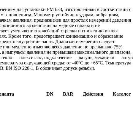
ением для установки FM 633, изготовленный в соответствии с
м заполнением. Манометр устойчив к ударам, вибрациям,
ачкам давления, предназначен для простых измерений давления
оррозионного воздействия на медные сплавы и не
твует уменьшению колебаний стрелки и снижению износа
ях. Кроме того, предотвращает конденсацию и образование
вредить внутренние части. Диапазон измерений следует
ное или медленно изменяющееся давление не превышало 75%
, а импульсы давления не превышали максимального диапазона.
 стекло — плексиглас, подключение — латунь, механизм — латун
Температура окружающей среды: от -40°C до +65°C. Температура
B, EN ISO 228-1, B обозначает допуск резьбы).
рианта
DN
BAR
Действия
Каталог