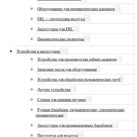
26
Оборудование для пневматических клапанов
88
FRL — подготовка воздуха
22
Аксессуары для FRL
38
Пневматические цилиндры
262
Устройства и аксессуары
45
Устройства для производства гибких шлангов
1
Запасные части для оборудования
7
Устройства для обработки гидравлических труб
10
Другие устройства
18
Станки для навивки пружин
Ручные барабаны, гидравлические, электрические,
2
пневматические
12
Аксессуары для промышленных барабанов
61
Пистолеты для воздуха