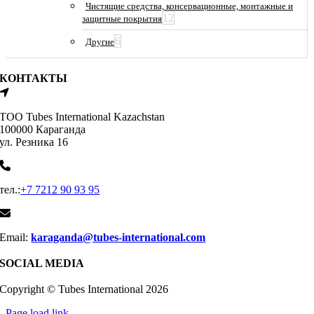
Чистящие средства, консервационные, монтажные и
12
защитные покрытия
6
Другие
КОНТАКТЫ
ТОО Tubes International Kazachstan
100000 Караганда
ул. Резника 16
тел.:
+7 7212 90 93 95
Email:
karaganda@tubes-international.com
SOCIAL MEDIA
Copyright © Tubes International
2026
Page load link