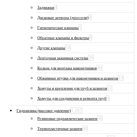
4
Задвижки
4
Дисковые затворы (дроссели)
1
Гигиенические клапаны
8
Обратные клапаны и фильтры
10
Другие клапаны
26
Ленточная зажимная система
40
Кольца для монтажа наконечников
19
Обжимные втулки для наконечников и шлангов
11
Хомуты и крепления для труб и шлангов
4
Хомуты для соединения и ремонта труб
1 287
Гидравлика (высокое давление)
36
Резиновые гидравлические шланги
48
Термопластичные шланги