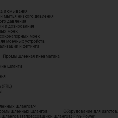
ка и смывания
 и мытья низкого давления
ого давления
ки и дозирования
ных моек
ысоконапорных моек
для моечных устройств
ализации и фитинги
Промышленная пневматика
кие шланги
T
ния
 (FRL)
ры
шленных шлангов
Оборудование для изгото
шлангов (запрессовщики шлангов) Finn-Power