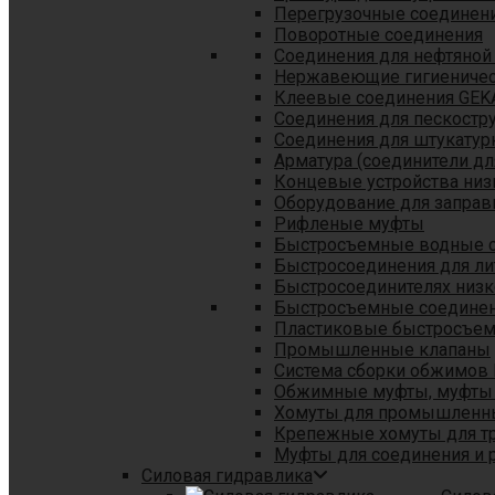
Перегрузочные соединен
Поворотные соединения
Соединения для нефтяной
Нержавеющие гигиеничес
Клеевые соединения GEK
Соединения для пескостр
Cоединения для штукатур
Арматура (соединители дл
Концевые устройства низ
Оборудование для заправ
Рифленые муфты
Быстросъемные водные 
Быстросоединения для л
Быстросоединителях низк
Быстросъемные соединени
Пластиковые быстросъе
Промышленные клапаны
Система сборки обжимов 
Обжимные муфты, муфты 
Хомуты для промышленн
Крепежные хомуты для тр
Муфты для соединения и 
Силовая гидравлика