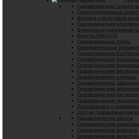
Силов
Гидравлические шланги в
Термопластиковые шланг
Фитинги для рукавов выс
Гидравлические адаптеры
Фланцевые соединения S
Хомуты DIN 3015
Гидравлические трубы
Соединительные элементы
Гидравлические быстрос
Гидравлические быстрос
Гидравлические вращающ
Гидравлические распреде
Гидравлические клапаны
Гидравлические шаровые
Гидравлические обратные
Гидравлический распреде
Гидравлические предохр
Дроссельные и предохра
Другие гидравлические к
Гидравлические насосы
Гидравлические цилиндр
Гидравлические агрегаты
Гидравлические аксессуа