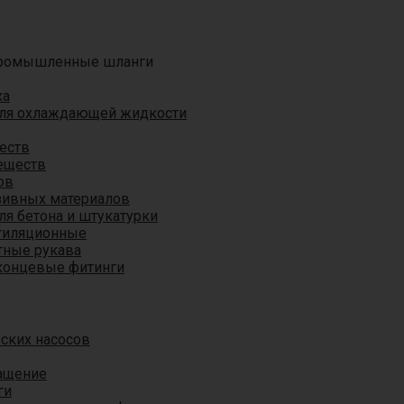
ромышленные шланги
ха
для охлаждающей жидкости
еств
еществ
ов
азивных материалов
я бетона и штукатурки
тиляционные
ные рукава
концевые фитинги
ских насосов
ащение
ги