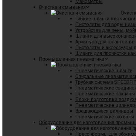
Манометры
Очистка и смывания
Очист
Гибкие шланги для чистки
Пистолеты для воды низк
Устройства для пены, мой
Шланги для высоконапор
Арматура для шлангов в
Пистолеты и аксессуары 
Шланги для прочистки кан
Промышленная пневматика
Пневматические шланги
Спиральные пневматичес
Tрубная система SPEEDFI
Пневматические соедине
Пневматические клапаны
Блоки подготовки воздуха
Пневматические цилинд
Вращающиеся цилиндры
Пневматические захваты
Оборудование для изготовления промы
Пресс-формы для обжима 