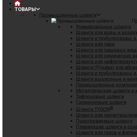
ТОВАРЫ
Промышленные шланги
П
Универсальные шланги
Шланги для воды и возду
Шланги и трубопроводы 
Шланги для пара
Шланги для пищевых вещ
Шланги для химических в
Шланги для нефтепродукт
Шланги (Рукава) для абр
Шланги и трубопроводы дл
Шланги выхлопные и вен
Промышленные композит
Металлические шланги и 
Тефлоновые шланги
Силиконовые шланги
®
Шланги TYGON
Шланги для перистальтиче
Подогреваемые шланги
Плавающие шланги и осн
Шланги для газов и фитин