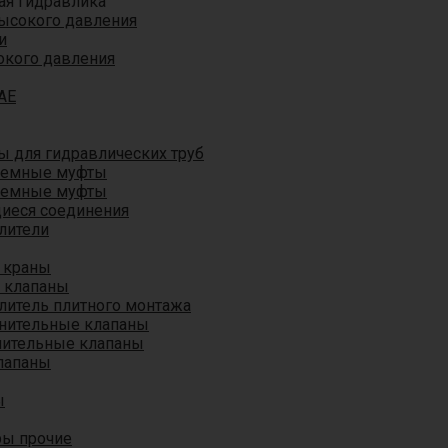
ая гидравлика
ысокого давления
и
окого давления
AE
 для гидравлических труб
ъемные муфты
ъемные муфты
иеся соединения
лители
 краны
 клапаны
литель плитного монтажа
анительные клапаны
нительные клапаны
лапаны
ы
ры прочие