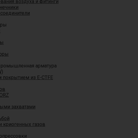
вания воздуха и фитинги
нечники
 соединители
оры
ы
ры
торы
ромышленная арматура
W)
м покрытием из E-CTFE
ов
TORZ
ными захватами
ьбой
и криогенных газов
 опрессовки