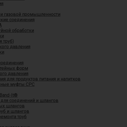
ия
 и газовой промышленности
кие соединения
A
уйной обработки
ки
я труб)
кого давления
ки
соединения
итейных форм
ого давления
я для продуктов питания и напитков
мные муфты CPC
Band-It®
для соединений и шлангов
ых шлангов
уб и шлангов
ремонта труб