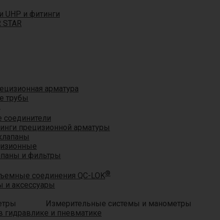
и UHP и фитинги
R STAR
ецизионная арматура
е трубы
®
 соединители
тинги прецизионной арматуры
клапаны
цизионные
апаны и фильтры
®
ъемные соединения QC-LOK
 и аксессуары
Измерительные системы и манометры
 гидравлике и пневматике