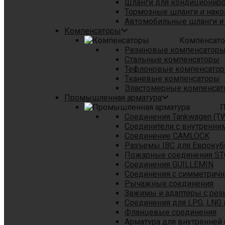
Шланги для кондициониро
Тормозные шланги и нако
Автомобильные шланги и
Компенсаторы
Компенсат
Резиновые компенсатор
Стальные компенсаторы
Тефлоновые компенсато
Тканевые компенсаторы
Эластомерные компенса
Промышленная арматура
П
Соединения Tankwagen (T
Соединители с внутренни
Соединение CAMLOCK
Разъемы IBC для Еврокуб
Пожарные соединения S
Соединения GUILLEMIN
Соединения с симметрич
Рычажные соединения
Зажимы и адаптеры с рез
Соединения для LPG, LNG 
Фланцевые соединения
Арматура для внутренней