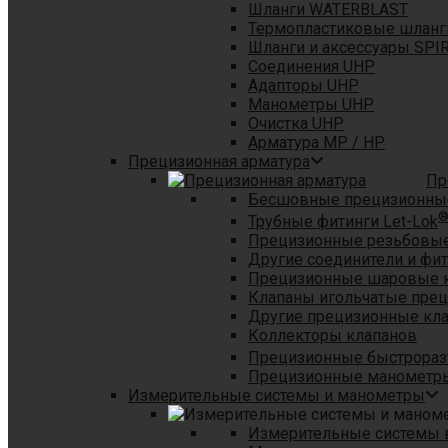
Шланги WATERBLAST
Термопластиковые шланг
Шланги и аксессуары SPI
Соединения UHP
Адапторы UHP
Манометры UHP
Очистка UHP
Арматура MP / HP
Прецизионная арматура
Пр
Бесшовные прецизионны
Трубные фитинги Let-Lok
Прецизионные резьбовые
Другие соединители и фи
Прецизионные шаровые 
Клапаны игольчатые пре
Другие прецизионные кл
Коллекторы клапанов
Прецизионные быстрораз
Прецизионные манометры
Измерительные системы и манометры
Измерительные системы в