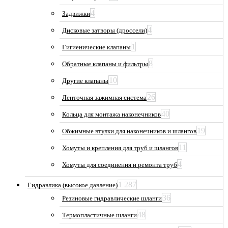
4
Задвижки
4
Дисковые затворы (дроссели)
1
Гигиенические клапаны
8
Обратные клапаны и фильтры
10
Другие клапаны
26
Ленточная зажимная система
40
Кольца для монтажа наконечников
19
Обжимные втулки для наконечников и шлангов
11
Хомуты и крепления для труб и шлангов
4
Хомуты для соединения и ремонта труб
1 287
Гидравлика (высокое давление)
36
Резиновые гидравлические шланги
48
Термопластичные шланги