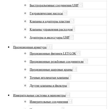
25
Быстроразъемные соединения UHP
20
Гидравлические насосы
12
Клапаны и адаптеры пластин
9
Клапаны управления расходом
37
Адаптеры и аксессуары UHP
111
Прецизионная арматура
55
Прецизионные фитинги LET-LOK
32
Прецизионные резьбовые соединители
18
Прецизионные шаровые краны
5
Точные игольчатые клапаны
1
Другие клапаны и фильтры
64
Измерительные системы и манометры
14
Измерительные соединения