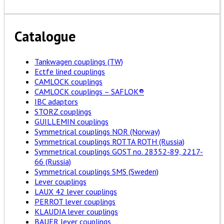
Catalogue
Tankwagen couplings (TW)
Ectfe lined couplings
CAMLOCK couplings
CAMLOCK couplings – SAFLOK®
IBC adaptors
STORZ couplings
GUILLEMIN couplings
Symmetrical couplings NOR (Norway)
Symmetrical couplings ROTTA ROTH (Russia)
Symmetrical couplings GOST no. 28352-89, 2217-
66 (Russia)
Symmetrical couplings SMS (Sweden)
Lever couplings
LAUX 42 lever couplings
PERROT lever couplings
KLAUDIA lever couplings
BAUER lever couplings