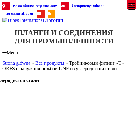
Skip
X
X
X
X
X
X
X
X
X
X
X
X
X
X
X
X
X
X
X
Ближайшее отделение!
karaganda@tubes-
to
international.com
content
ШЛАНГИ И СОЕДИНЕНИЯ
ДЛЯ ПРОМЫШЛЕННОСТИ
Menu
Strona główna
»
Все продукты
»
Тройниковый фитинг «T»
ORFS с наружной резьбой UNF из углеродистой стали
леродистой стали