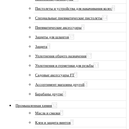
6
Пистолеты и устройства для накачивания колес
14
Специальные пневматические пистолеты
5
Пневматические аксессуары
37
Защиты для шлангов
3
Защита
17
Уплотнения общего назначения
13
Уплотнения и герметики для резьбы
7
Садовые аксессуары FT
2
Ассортимент магазина другой
2
Барабаны другие
32
Промышленная химия
7
Масла и смазки
7
Клеи и защита винтов