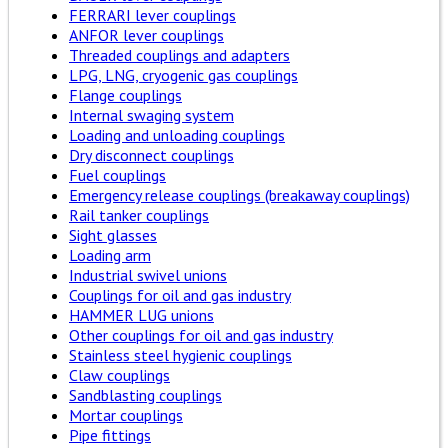
FERRARI lever couplings
ANFOR lever couplings
Threaded couplings and adapters
LPG, LNG, cryogenic gas couplings
Flange couplings
Internal swaging system
Loading and unloading couplings
Dry disconnect couplings
Fuel couplings
Emergency release couplings (breakaway couplings)
Rail tanker couplings
Sight glasses
Loading arm
Industrial swivel unions
Couplings for oil and gas industry
HAMMER LUG unions
Other couplings for oil and gas industry
Stainless steel hygienic couplings
Claw couplings
Sandblasting couplings
Mortar couplings
Pipe fittings