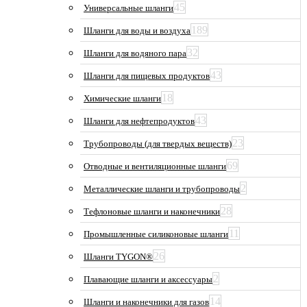
45
Универсальные шланги
189
Шланги для воды и воздуха
32
Шланги для водяного пара
43
Шланги для пищевых продуктов
18
Химические шланги
43
Шланги для нефтепродуктов
23
Трубопроводы (для твердых веществ)
69
Отводные и вентиляционные шланги
2
Металлические шланги и трубопроводы
28
Тефлоновые шланги и наконечники
11
Промышленные силиконовые шланги
26
Шланги TYGON®
2
Плавающие шланги и аксессуары
14
Шланги и наконечники для газов