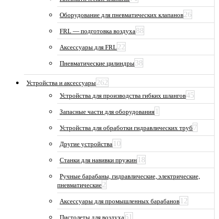
26
Оборудование для пневматических клапанов
88
FRL — подготовка воздуха
22
Аксессуары для FRL
38
Пневматические цилиндры
262
Устройства и аксессуары
45
Устройства для производства гибких шлангов
1
Запасные части для оборудования
7
Устройства для обработки гидравлических труб
10
Другие устройства
18
Станки для навивки пружин
Ручные барабаны, гидравлические, электрические,
2
пневматические
12
Аксессуары для промышленных барабанов
61
Пистолеты для воздуха