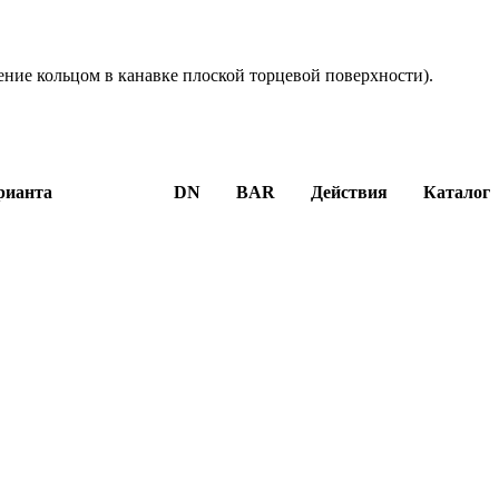
ие кольцом в канавке плоской торцевой поверхности).
рианта
DN
BAR
Действия
Каталог