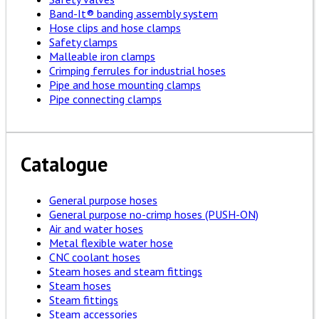
Band-It® banding assembly system
Hose clips and hose clamps
Safety clamps
Malleable iron clamps
Crimping ferrules for industrial hoses
Pipe and hose mounting clamps
Pipe connecting clamps
Catalogue
General purpose hoses
General purpose no-crimp hoses (PUSH-ON)
Air and water hoses
Metal flexible water hose
CNC coolant hoses
Steam hoses and steam fittings
Steam hoses
Steam fittings
Steam accessories