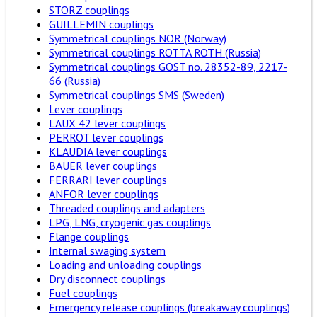
STORZ couplings
GUILLEMIN couplings
Symmetrical couplings NOR (Norway)
Symmetrical couplings ROTTA ROTH (Russia)
Symmetrical couplings GOST no. 28352-89, 2217-
66 (Russia)
Symmetrical couplings SMS (Sweden)
Lever couplings
LAUX 42 lever couplings
PERROT lever couplings
KLAUDIA lever couplings
BAUER lever couplings
FERRARI lever couplings
ANFOR lever couplings
Threaded couplings and adapters
LPG, LNG, cryogenic gas couplings
Flange couplings
Internal swaging system
Loading and unloading couplings
Dry disconnect couplings
Fuel couplings
Emergency release couplings (breakaway couplings)