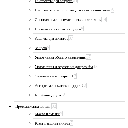
61
Пистолеты для воздуха
6
Пистолеты и устройства для накачивания колес
14
Специальные пневматические пистолеты
5
Пневматические аксессуары
37
Защиты для шлангов
3
Защита
17
Уплотнения общего назначения
13
Уплотнения и герметики для резьбы
7
Садовые аксессуары FT
2
Ассортимент магазина другой
2
Барабаны другие
32
Промышленная химия
7
Масла и смазки
7
Клеи и защита винтов