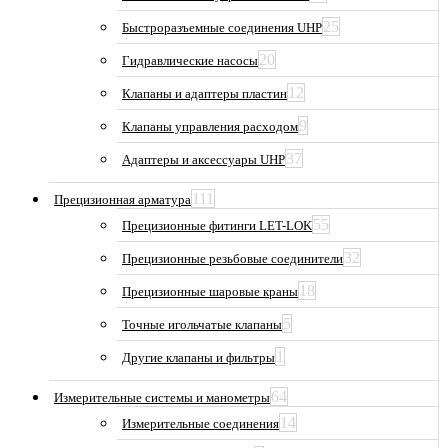
25
Быстроразъемные соединения UHP
20
Гидравлические насосы
12
Клапаны и адаптеры пластин
9
Клапаны управления расходом
37
Адаптеры и аксессуары UHP
111
Прецизионная арматура
55
Прецизионные фитинги LET-LOK
32
Прецизионные резьбовые соединители
18
Прецизионные шаровые краны
5
Точные игольчатые клапаны
1
Другие клапаны и фильтры
64
Измерительные системы и манометры
14
Измерительные соединения