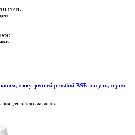
АЯ СЕТЬ
треть
ПРОС
авить
аном, с внутренней резьбой BSP, латунь, серия
ения для низкого давления