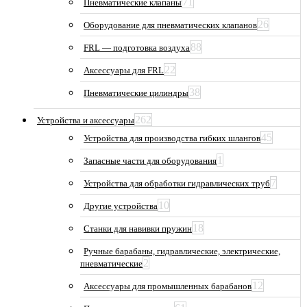
71
Пневматические клапаны
26
Оборудование для пневматических клапанов
88
FRL — подготовка воздуха
22
Аксессуары для FRL
38
Пневматические цилиндры
262
Устройства и аксессуары
45
Устройства для производства гибких шлангов
1
Запасные части для оборудования
7
Устройства для обработки гидравлических труб
10
Другие устройства
18
Станки для навивки пружин
Ручные барабаны, гидравлические, электрические,
2
пневматические
12
Аксессуары для промышленных барабанов