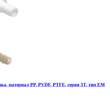
ика, материал PP, PVDF, PTFE, серия 3T, тип EM