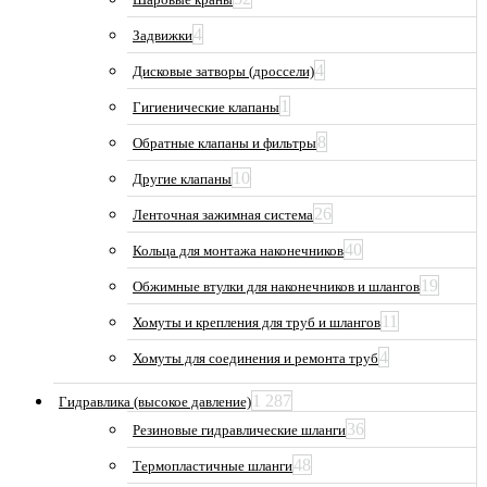
4
Задвижки
4
Дисковые затворы (дроссели)
1
Гигиенические клапаны
8
Обратные клапаны и фильтры
10
Другие клапаны
26
Ленточная зажимная система
40
Кольца для монтажа наконечников
19
Обжимные втулки для наконечников и шлангов
11
Хомуты и крепления для труб и шлангов
4
Хомуты для соединения и ремонта труб
1 287
Гидравлика (высокое давление)
36
Резиновые гидравлические шланги
48
Термопластичные шланги