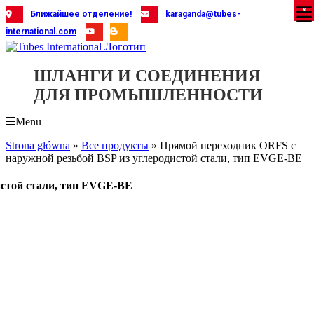
Skip
X
X
X
X
X
X
X
X
X
X
X
X
X
X
X
X
X
X
X
Ближайшее отделение!
karaganda@tubes-
to
international.com
content
ШЛАНГИ И СОЕДИНЕНИЯ
ДЛЯ ПРОМЫШЛЕННОСТИ
Menu
Strona główna
»
Все продукты
»
Прямой переходник ORFS с
наружной резьбой BSP из углеродистой стали, тип EVGE-BE
истой стали, тип EVGE-BE