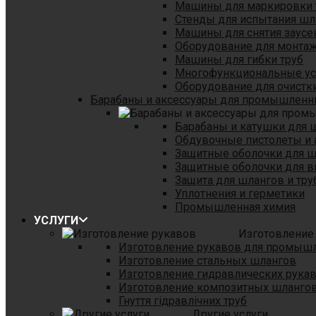
Машины для маркировки 
Стенды для испытания шл
Машины для снятия заусе
Оборудование для монтаж
Машины для гибки труб
Многофункциональные уст
Оборудование для очистки
Барабаны и аксессуары для промышленн
Барабаны и катушки для 
Обдувочные пистолеты и 
Защитные оболочки для 
Защитные оболочки для в
Защита для шлангов и тр
Уплотнения и герметики
Промышленная химия
УСЛУГИ
Изготовление
Изготовление рукавов для промыш
Изготовление стальных шлангов
Изготовление гидравлических рука
Изготовление композитных шланго
Гнуття гідравлічних труб
Другие услуги