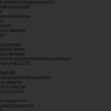
 и газовой промышленности
кие соединения
A
уйной обработки
ки
я труб)
кого давления
ки
соединения
итейных форм
ого давления
я для продуктов питания и напитков
мные муфты CPC
Band-It®
для соединений и шлангов
ых шлангов
уб и шлангов
ремонта труб
ая гидравлика
ысокого давления
и