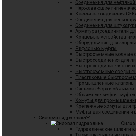
Соединения для нефтяной
Нержавеющие гигиеничес
Клеевые соединения GEK
Соединения для пескостр
Cоединения для штукатур
Арматура (соединители дл
Концевые устройства низ
Оборудование для заправ
Рифленые муфты
Быстросъемные водные 
Быстросоединения для л
Быстросоединителях низк
Быстросъемные соединени
Пластиковые быстросъе
Промышленные клапаны
Система сборки обжимов 
Обжимные муфты, муфты 
Хомуты для промышленн
Крепежные хомуты для тр
Муфты для соединения и 
Силовая гидравлика
Силов
Гидравлические шланги в
Термопластиковые шланг