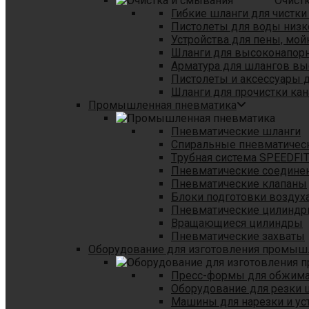
Очист
Гибкие шланги для чистки
Пистолеты для воды низк
Устройства для пены, мой
Шланги для высоконапор
Арматура для шлангов в
Пистолеты и аксессуары 
Шланги для прочистки кан
Промышленная пневматика
Пневматические шланги
Спиральные пневматичес
Tрубная система SPEEDFI
Пневматические соедине
Пневматические клапаны
Блоки подготовки воздуха
Пневматические цилинд
Вращающиеся цилиндры
Пневматические захваты
Оборудование для изготовления промы
Пресс-формы для обжима 
Оборудование для резки 
Машины для нарезки и ус