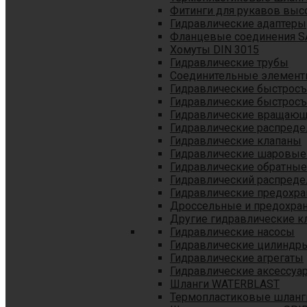
Фитинги для рукавов выс
Гидравлические адаптеры
Фланцевые соединения S
Хомуты DIN 3015
Гидравлические трубы
Соединительные элементы
Гидравлические быстрос
Гидравлические быстрос
Гидравлические вращающ
Гидравлические распреде
Гидравлические клапаны
Гидравлические шаровые
Гидравлические обратные
Гидравлический распреде
Гидравлические предохр
Дроссельные и предохра
Другие гидравлические к
Гидравлические насосы
Гидравлические цилиндр
Гидравлические агрегаты
Гидравлические аксессуа
Шланги WATERBLAST
Термопластиковые шланг