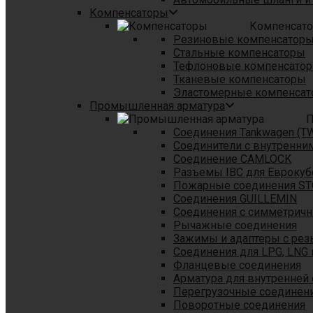
Компенсаторы
Компенсат
Резиновые компенсатор
Стальные компенсаторы
Тефлоновые компенсато
Тканевые компенсаторы
Эластомерные компенса
Промышленная арматура
П
Соединения Tankwagen (T
Соединители с внутренни
Соединение CAMLOCK
Разъемы IBC для Еврокуб
Пожарные соединения S
Соединения GUILLEMIN
Соединения с симметрич
Рычажные соединения
Зажимы и адаптеры с рез
Соединения для LPG, LNG 
Фланцевые соединения
Арматура для внутренней
Перегрузочные соединен
Поворотные соединения