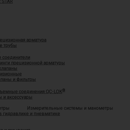
R STAR
ецизионная арматура
е трубы
®
 соединители
тинги прецизионной арматуры
клапаны
цизионные
апаны и фильтры
®
ъемные соединения QC-LOK
 и аксессуары
Измерительные системы и манометры
 гидравлике и пневматике