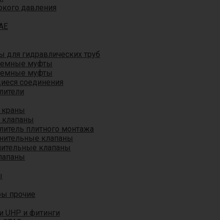
окого давления
AE
 для гидравлических труб
ъемные муфты
ъемные муфты
иеся соединения
лители
 краны
 клапаны
литель плитного монтажа
анительные клапаны
нительные клапаны
лапаны
ы
ры прочие
и UHP и фитинги