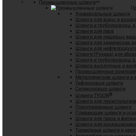
Промышленные шланги
П
Универсальные шланги
Шланги для воды и возду
Шланги и трубопроводы 
Шланги для пара
Шланги для пищевых вещ
Шланги для химических в
Шланги для нефтепродукт
Шланги (Рукава) для абр
Шланги и трубопроводы дл
Шланги выхлопные и вен
Промышленные композит
Металлические шланги и 
Тефлоновые шланги
Силиконовые шланги
®
Шланги TYGON
Шланги для перистальтиче
Подогреваемые шланги
Плавающие шланги и осн
Шланги для газов и фитин
Шланги для кондициониро
Тормозные шланги и нако
Автомобильные шланги и