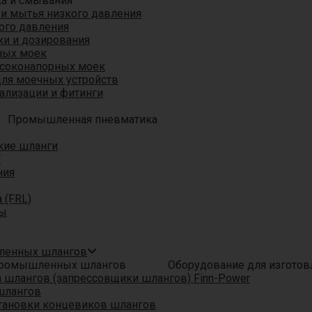
ка и смывания
 и мытья низкого давления
ого давления
ки и дозирования
ных моек
ысоконапорных моек
для моечных устройств
ализации и фитинги
Промышленная пневматика
кие шланги
T
ния
 (FRL)
ры
шленных шлангов
Оборудование для изгото
шлангов (запрессовщики шлангов) Finn-Power
шлангов
тановки концевиков шлангов