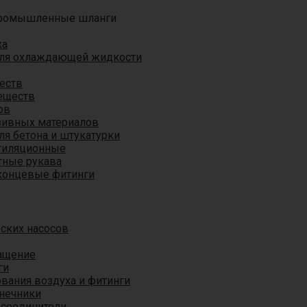
ромышленные шланги
ха
для охлаждающей жидкости
еств
еществ
ов
азивных материалов
я бетона и штукатурки
тиляционные
ные рукава
концевые фитинги
ских насосов
ащение
ги
вания воздуха и фитинги
нечники
 соединители