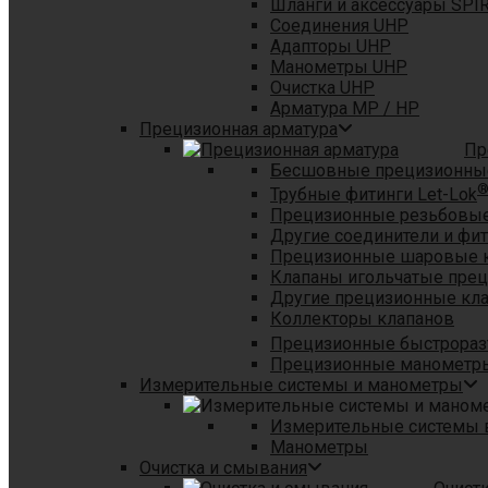
Шланги и аксессуары SPI
Соединения UHP
Адапторы UHP
Манометры UHP
Очистка UHP
Арматура MP / HP
Прецизионная арматура
Пр
Бесшовные прецизионны
Трубные фитинги Let-Lok
Прецизионные резьбовые
Другие соединители и фи
Прецизионные шаровые 
Клапаны игольчатые пре
Другие прецизионные кл
Коллекторы клапанов
Прецизионные быстрораз
Прецизионные манометры
Измерительные системы и манометры
Измерительные системы в
Манометры
Очистка и смывания