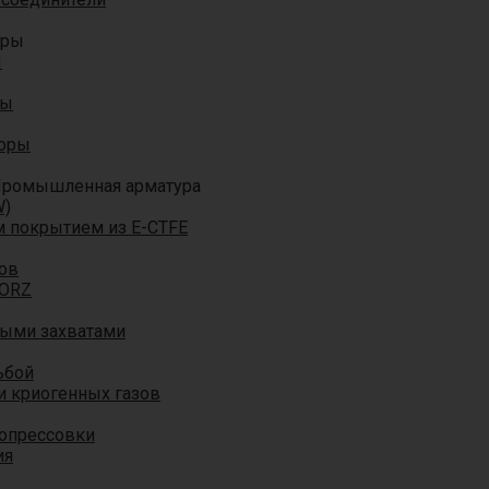
оры
ы
ры
торы
ромышленная арматура
W)
м покрытием из E-CTFE
ов
TORZ
ными захватами
ьбой
и криогенных газов
 опрессовки
ия