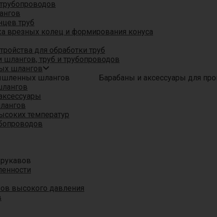
трубопроводов
ангов
нцев труб
а врезных колец и формирования конуса
ройства для обработки труб
 шлангов, труб и трубопроводов
ых шлангов
Барабаны и аксессуары для п
шлангов
аксессуары
шлангов
ысоких температур
убопроводов
 рукавов
ленности
вов высокого давления
в