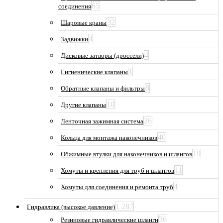
65
соединения
32
Шаровые краны
4
Задвижки
4
Дисковые затворы (дроссели)
1
Гигиенические клапаны
8
Обратные клапаны и фильтры
10
Другие клапаны
26
Ленточная зажимная система
40
Кольца для монтажа наконечников
19
Обжимные втулки для наконечников и шлангов
11
Хомуты и крепления для труб и шлангов
4
Хомуты для соединения и ремонта труб
1 287
Гидравлика (высокое давление)
36
Резиновые гидравлические шланги