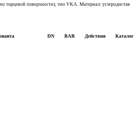
по торцевой поверхности), тип VKA. Материал: углеродистая
рианта
DN
BAR
Действия
Каталог