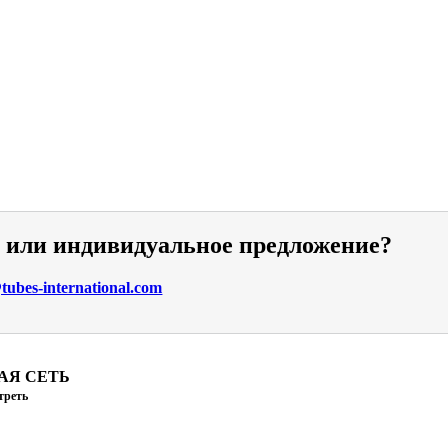
и или индивидуальное предложение?
ubes-international.com
АЯ СЕТЬ
треть