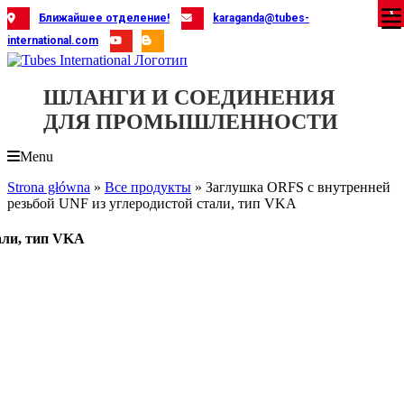
Skip
X
X
X
X
X
X
X
X
X
X
X
X
X
X
X
X
X
X
X
Ближайшее отделение!
karaganda@tubes-
to
international.com
content
ШЛАНГИ И СОЕДИНЕНИЯ
ДЛЯ ПРОМЫШЛЕННОСТИ
Menu
Strona główna
»
Все продукты
»
Заглушка ORFS с внутренней
резьбой UNF из углеродистой стали, тип VKA
али, тип VKA