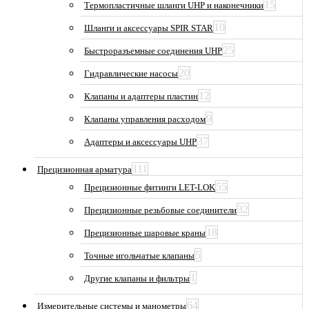
15
Термопластичные шланги UHP и наконечники
10
Шланги и аксессуары SPIR STAR
25
Быстроразъемные соединения UHP
20
Гидравлические насосы
12
Клапаны и адаптеры пластин
9
Клапаны управления расходом
37
Адаптеры и аксессуары UHP
111
Прецизионная арматура
55
Прецизионные фитинги LET-LOK
32
Прецизионные резьбовые соединители
18
Прецизионные шаровые краны
5
Точные игольчатые клапаны
1
Другие клапаны и фильтры
64
Измерительные системы и манометры