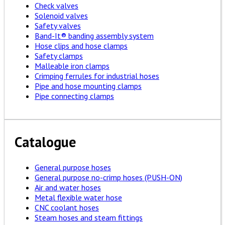
Check valves
Solenoid valves
Safety valves
Band-It® banding assembly system
Hose clips and hose clamps
Safety clamps
Malleable iron clamps
Crimping ferrules for industrial hoses
Pipe and hose mounting clamps
Pipe connecting clamps
Catalogue
General purpose hoses
General purpose no-crimp hoses (PUSH-ON)
Air and water hoses
Metal flexible water hose
CNC coolant hoses
Steam hoses and steam fittings