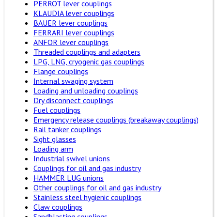
PERROT lever couplings
KLAUDIA lever couplings
BAUER lever couplings
FERRARI lever couplings
ANFOR lever couplings
Threaded couplings and adapters
LPG, LNG, cryogenic gas couplings
Flange couplings
Internal swaging system
Loading and unloading couplings
Dry disconnect couplings
Fuel couplings
Emergency release couplings (breakaway couplings)
Rail tanker couplings
Sight glasses
Loading arm
Industrial swivel unions
Couplings for oil and gas industry
HAMMER LUG unions
Other couplings for oil and gas industry
Stainless steel hygienic couplings
Claw couplings
Sandblasting couplings