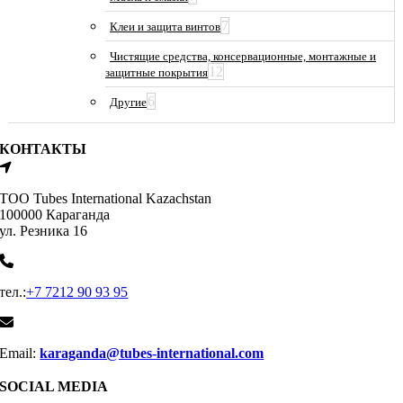
7
Клеи и защита винтов
Чистящие средства, консервационные, монтажные и
12
защитные покрытия
6
Другие
КОНТАКТЫ
ТОО Tubes International Kazachstan
100000 Караганда
ул. Резника 16
тел.:
+7 7212 90 93 95
Email:
karaganda@tubes-international.com
SOCIAL MEDIA