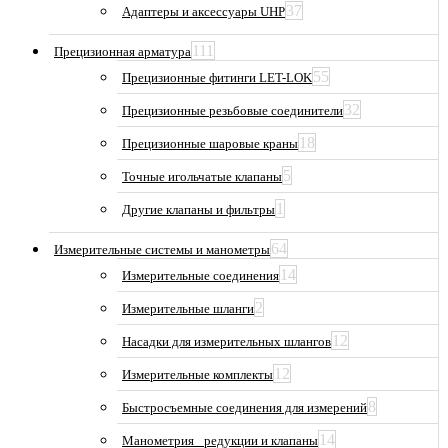
37
Адаптеры и аксессуары UHP
111
Прецизионная арматура
55
Прецизионные фитинги LET-LOK
32
Прецизионные резьбовые соединители
18
Прецизионные шаровые краны
5
Точные игольчатые клапаны
1
Другие клапаны и фильтры
64
Измерительные системы и манометры
14
Измерительные соединения
2
Измерительные шланги
12
Насадки для измерительных шлангов
12
Измерительные комплекты
8
Быстросъемные соединения для измерений
14
Манометрия_ редукции и клапаны