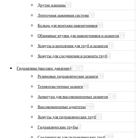
10
Другие клапаны
26
Ленточная зажимная система
40
Кольца для монтажа наконечников
19
Обжимные втулки для наконечников и шлангов
11
Хомуты и крепления для труб и шлангов
4
Хомуты для соединения и ремонта труб
1 287
Гидравлика (высокое давление)
36
Резиновые гидравлические шланги
48
Термопластичные шланги
339
Арматура для высоконапорных шлангов
160
Высоконапорные адаптеры
55
Хомуты для гидравлических труб
2
Гидравлические трубы
288
Соединители для гидравлических труб