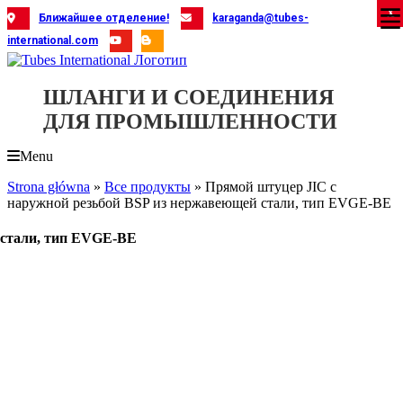
Skip
X
X
X
X
X
X
X
X
X
X
X
X
X
X
X
X
X
X
X
Ближайшее отделение!
karaganda@tubes-
to
international.com
content
ШЛАНГИ И СОЕДИНЕНИЯ
ДЛЯ ПРОМЫШЛЕННОСТИ
Menu
Strona główna
»
Все продукты
»
Прямой штуцер JIC с
наружной резьбой BSP из нержавеющей стали, тип EVGE-BE
 стали, тип EVGE-BE