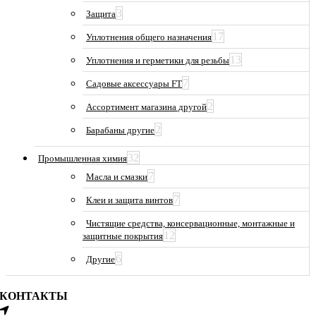
3
Защита
17
Уплотнения общего назначения
13
Уплотнения и герметики для резьбы
7
Садовые аксессуары FT
2
Ассортимент магазина другой
2
Барабаны другие
32
Промышленная химия
7
Масла и смазки
7
Клеи и защита винтов
Чистящие средства, консервационные, монтажные и
12
защитные покрытия
6
Другие
КОНТАКТЫ