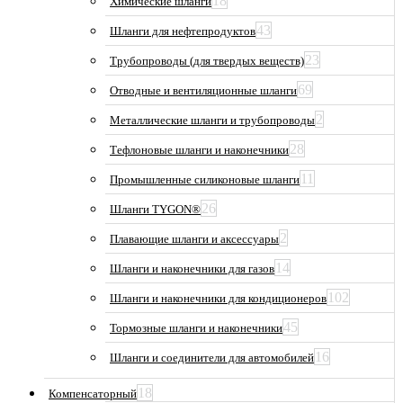
18
Химические шланги
43
Шланги для нефтепродуктов
23
Трубопроводы (для твердых веществ)
69
Отводные и вентиляционные шланги
2
Металлические шланги и трубопроводы
28
Тефлоновые шланги и наконечники
11
Промышленные силиконовые шланги
26
Шланги TYGON®
2
Плавающие шланги и аксессуары
14
Шланги и наконечники для газов
102
Шланги и наконечники для кондиционеров
45
Тормозные шланги и наконечники
16
Шланги и соединители для автомобилей
18
Компенсаторный