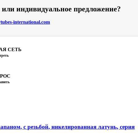
и или индивидуальное предложение?
ubes-international.com
АЯ СЕТЬ
треть
ПРОС
авить
апаном, с резьбой, никелированная латунь, серия