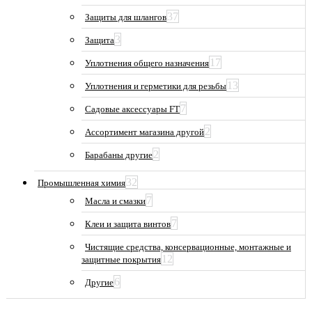
37
Защиты для шлангов
3
Защита
17
Уплотнения общего назначения
13
Уплотнения и герметики для резьбы
7
Садовые аксессуары FT
2
Ассортимент магазина другой
2
Барабаны другие
32
Промышленная химия
7
Масла и смазки
7
Клеи и защита винтов
Чистящие средства, консервационные, монтажные и
12
защитные покрытия
6
Другие