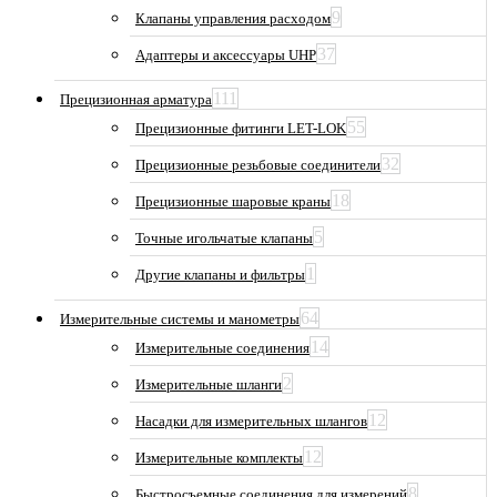
9
Клапаны управления расходом
37
Адаптеры и аксессуары UHP
111
Прецизионная арматура
55
Прецизионные фитинги LET-LOK
32
Прецизионные резьбовые соединители
18
Прецизионные шаровые краны
5
Точные игольчатые клапаны
1
Другие клапаны и фильтры
64
Измерительные системы и манометры
14
Измерительные соединения
2
Измерительные шланги
12
Насадки для измерительных шлангов
12
Измерительные комплекты
8
Быстросъемные соединения для измерений