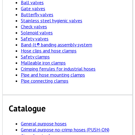
Ball valves
Gate valves
Butterfly valves
Stainless steel hygienic valves
Check valves
Solenoid valves
Safety valves
Band-It® banding assembly system
Hose clips and hose clamps
Safety clamps
Malleable iron clamps
Crimping ferrules for industrial hoses
Pipe and hose mounting clamps
Pipe connecting clamps
Catalogue
General purpose hoses
General purpose no-crimp hoses (PUSH-ON)