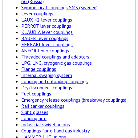
66 (Russia)
Symmetrical couplings SMS (Sweden)
Lever couplings
LAUX 42 lever couplings
PERROT lever couplings
KLAUDIA lever couplings
BAUER lever couplings
FERRARI lever couplings
ANFOR lever couplings
Threaded couplings and adapters
LPG, LNG, cryogenic gas couplings
Flange couplings
Internal swaging system
Loading and unloading couplings
Dry disconnect couplings
Fuel couplings
Emergency release couplings (breakaway couplings)
Rail tanker couplings
Sight glasses
Loading arm
Industrial swivel unions
Couplings for oil and gas industry
HAMMER LUG unions