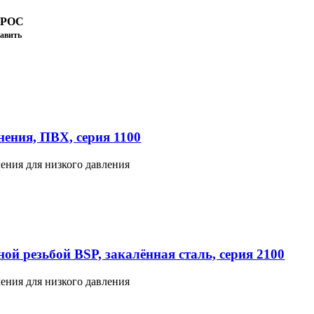
ПРОС
авить
ения, ПВХ, серия 1100
ения для низкого давления
ой резьбой BSP, закалённая сталь, серия 2100
ения для низкого давления