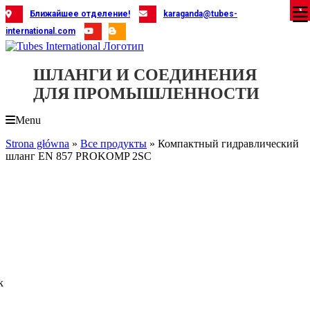
Skip
X
X
X
X
X
X
X
X
X
X
X
X
X
X
X
X
X
X
X
Ближайшее отделение!
karaganda@tubes-
to
international.com
content
ШЛАНГИ И СОЕДИНЕНИЯ
ДЛЯ ПРОМЫШЛЕННОСТИ
Menu
Strona główna
»
Все продукты
»
Компактный гидравлический
шланг EN 857 PROKOMP 2SC
к