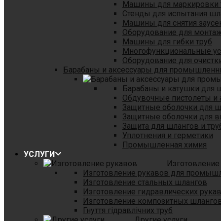
Машины для маркировки 
Стенды для испытания шл
Машины для снятия заусе
Оборудование для монтаж
Машины для гибки труб
Многофункциональные уст
Оборудование для очистки
Барабаны и аксессуары для промышленн
Барабаны и катушки для 
Обдувочные пистолеты и 
Защитные оболочки для 
Защитные оболочки для в
Защита для шлангов и тр
Уплотнения и герметики
Промышленная химия
УСЛУГИ
Изготовление
Изготовление рукавов для промыш
Изготовление стальных шлангов
Изготовление гидравлических рука
Изготовление композитных шланго
Гнуття гідравлічних труб
Другие услуги