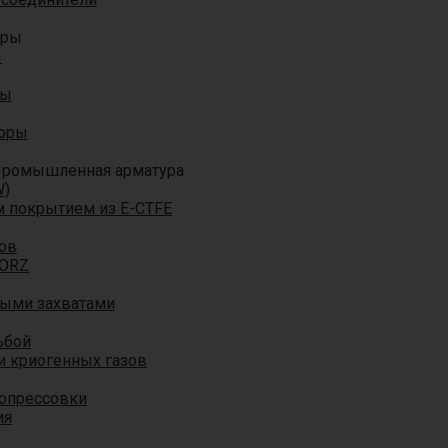
оры
ы
ры
торы
ромышленная арматура
W)
м покрытием из E-CTFE
ов
TORZ
ными захватами
ьбой
и криогенных газов
 опрессовки
ия