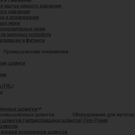
ка и смывания
 и мытья низкого давления
ого давления
ки и дозирования
ных моек
ысоконапорных моек
для моечных устройств
ализации и фитинги
Промышленная пневматика
кие шланги
T
ния
 (FRL)
ры
шленных шлангов
Оборудование для изгото
шлангов (запрессовщики шлангов) Finn-Power
шлангов
тановки концевиков шлангов