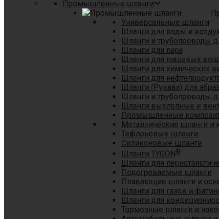
Промышленные шланги
П
Универсальные шланги
Шланги для воды и возду
Шланги и трубопроводы 
Шланги для пара
Шланги для пищевых вещ
Шланги для химических в
Шланги для нефтепродукт
Шланги (Рукава) для абр
Шланги и трубопроводы дл
Шланги выхлопные и вен
Промышленные композит
Металлические шланги и 
Тефлоновые шланги
Силиконовые шланги
®
Шланги TYGON
Шланги для перистальтиче
Подогреваемые шланги
Плавающие шланги и осн
Шланги для газов и фитин
Шланги для кондициониро
Тормозные шланги и нако
Автомобильные шланги и