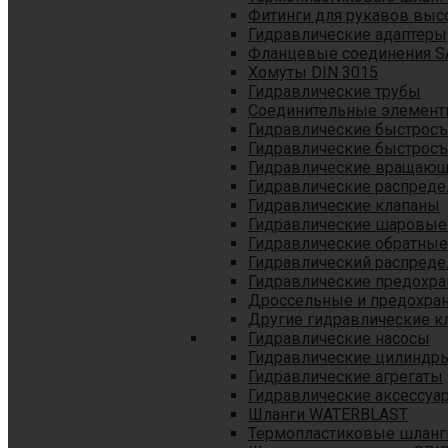
Фитинги для рукавов выс
Гидравлические адаптеры
Фланцевые соединения S
Хомуты DIN 3015
Гидравлические трубы
Соединительные элементы
Гидравлические быстрос
Гидравлические быстрос
Гидравлические вращающ
Гидравлические распреде
Гидравлические клапаны
Гидравлические шаровые
Гидравлические обратные
Гидравлический распреде
Гидравлические предохр
Дроссельные и предохра
Другие гидравлические к
Гидравлические насосы
Гидравлические цилиндр
Гидравлические агрегаты
Гидравлические аксессуа
Шланги WATERBLAST
Термопластиковые шланг