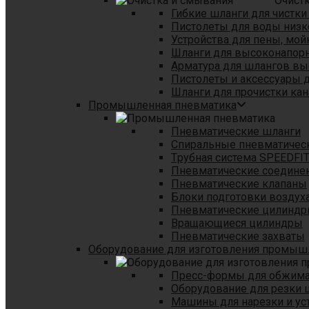
Очист
Гибкие шланги для чистки
Пистолеты для воды низк
Устройства для пены, мой
Шланги для высоконапор
Арматура для шлангов в
Пистолеты и аксессуары 
Шланги для прочистки кан
Промышленная пневматика
Пневматические шланги
Спиральные пневматичес
Tрубная система SPEEDFI
Пневматические соедине
Пневматические клапаны
Блоки подготовки воздуха
Пневматические цилинд
Вращающиеся цилиндры
Пневматические захваты
Оборудование для изготовления промы
Пресс-формы для обжима 
Оборудование для резки 
Машины для нарезки и ус