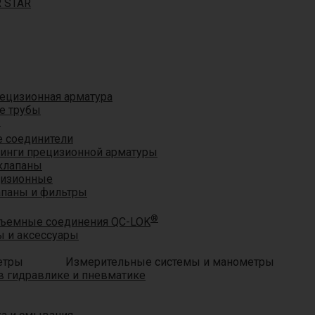
R STAR
ецизионная арматура
е трубы
®
 соединители
тинги прецизионной арматуры
клапаны
цизионные
апаны и фильтры
®
ъемные соединения QC-LOK
 и аксессуары
Измерительные системы и манометры
 гидравлике и пневматике