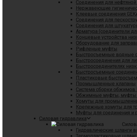
Соединения для нефтяной
Нержавеющие гигиеничес
Клеевые соединения GEK
Соединения для пескостр
Cоединения для штукатур
Арматура (соединители дл
Концевые устройства низ
Оборудование для заправ
Рифленые муфты
Быстросъемные водные 
Быстросоединения для л
Быстросоединителях низк
Быстросъемные соединени
Пластиковые быстросъе
Промышленные клапаны
Система сборки обжимов 
Обжимные муфты, муфты 
Хомуты для промышленн
Крепежные хомуты для тр
Муфты для соединения и 
Силовая гидравлика
Силов
Гидравлические шланги в
Термопластиковые шланг