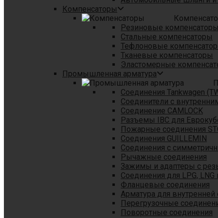
Компенсаторы
Компенсат
Резиновые компенсатор
Стальные компенсаторы
Тефлоновые компенсато
Тканевые компенсаторы
Эластомерные компенса
Промышленная арматура
П
Соединения Tankwagen (T
Соединители с внутренни
Соединение CAMLOCK
Разъемы IBC для Еврокуб
Пожарные соединения S
Соединения GUILLEMIN
Соединения с симметрич
Рычажные соединения
Зажимы и адаптеры с рез
Соединения для LPG, LNG 
Фланцевые соединения
Арматура для внутренней
Перегрузочные соединен
Поворотные соединения