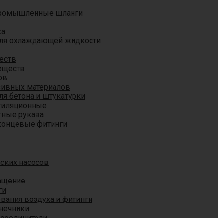
ромышленные шланги
ха
для охлаждающей жидкости
еств
еществ
ов
азивных материалов
я бетона и штукатурки
тиляционные
ные рукава
концевые фитинги
ских насосов
ащение
ги
вания воздуха и фитинги
нечники
 соединители