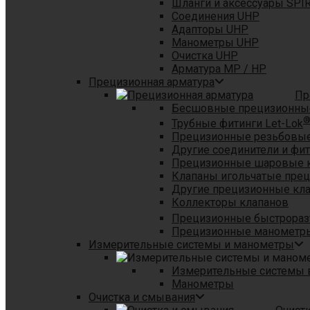
Шланги и аксессуары SPI
Соединения UHP
Адапторы UHP
Манометры UHP
Очистка UHP
Арматура MP / HP
Прецизионная арматура
Пр
Бесшовные прецизионны
Трубные фитинги Let-Lok
Прецизионные резьбовые
Другие соединители и фи
Прецизионные шаровые 
Клапаны игольчатые пре
Другие прецизионные кл
Коллекторы клапанов
Прецизионные быстрораз
Прецизионные манометры
Измерительные системы и манометры
Измерительные системы в
Манометры
Очистка и смывания