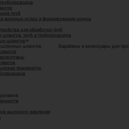
трубопроводов
ангов
нцев труб
а врезных колец и формирования конуса
ройства для обработки труб
 шлангов, труб и трубопроводов
ых шлангов
Барабаны и аксессуары для п
шлангов
аксессуары
шлангов
ысоких температур
убопроводов
 рукавов
ленности
вов высокого давления
в