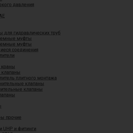
окого давления
AE
 для гидравлических труб
ъемные муфты
ъемные муфты
иеся соединения
лители
 краны
 клапаны
литель плитного монтажа
анительные клапаны
нительные клапаны
лапаны
ы
ры прочие
и UHP и фитинги