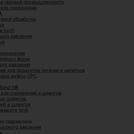
 и газовой промышленности
кие соединения
A
уйной обработки
ки
я труб)
кого давления
ки
соединения
итейных форм
ого давления
я для продуктов питания и напитков
мные муфты CPC
Band-It®
для соединений и шлангов
ых шлангов
уб и шлангов
ремонта труб
ая гидравлика
ысокого давления
и