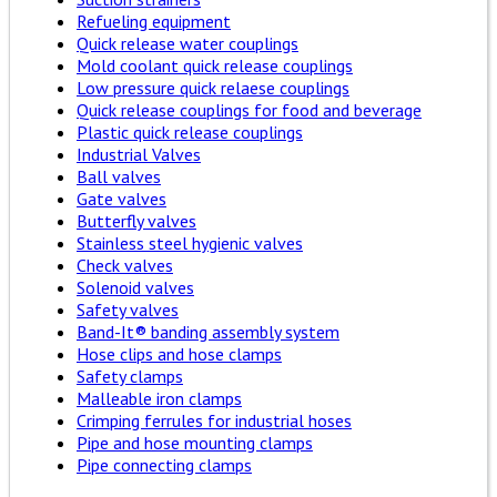
Refueling equipment
Quick release water couplings
Mold coolant quick release couplings
Low pressure quick relaese couplings
Quick release couplings for food and beverage
Plastic quick release couplings
Industrial Valves
Ball valves
Gate valves
Butterfly valves
Stainless steel hygienic valves
Check valves
Solenoid valves
Safety valves
Band-It® banding assembly system
Hose clips and hose clamps
Safety clamps
Malleable iron clamps
Crimping ferrules for industrial hoses
Pipe and hose mounting clamps
Pipe connecting clamps