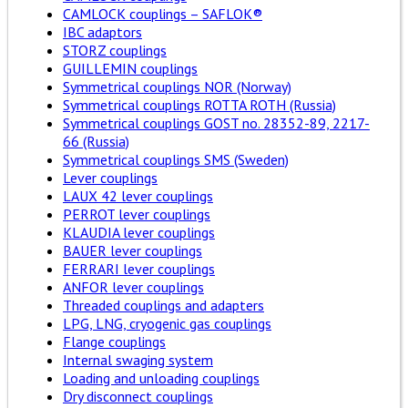
CAMLOCK couplings – SAFLOK®
IBC adaptors
STORZ couplings
GUILLEMIN couplings
Symmetrical couplings NOR (Norway)
Symmetrical couplings ROTTA ROTH (Russia)
Symmetrical couplings GOST no. 28352-89, 2217-
66 (Russia)
Symmetrical couplings SMS (Sweden)
Lever couplings
LAUX 42 lever couplings
PERROT lever couplings
KLAUDIA lever couplings
BAUER lever couplings
FERRARI lever couplings
ANFOR lever couplings
Threaded couplings and adapters
LPG, LNG, cryogenic gas couplings
Flange couplings
Internal swaging system
Loading and unloading couplings
Dry disconnect couplings