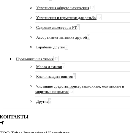
17
Уплотнения общего назначения
13
Уплотнения и герметики для резьбы
7
Садовые аксессуары FT
2
Ассортимент магазина другой
2
Барабаны другие
32
Промышленная химия
7
Масла и смазки
7
Клеи и защита винтов
Чистящие средства, консервационные, монтажные и
12
защитные покрытия
6
Другие
КОНТАКТЫ