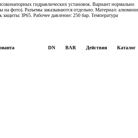
ысоконапорных гидравлических установок. Вариант нормально
 на фото). Разъемы заказываются отдельно. Материал: алюмин
ь защиты: IP65. Рабочее давление: 250 бар. Температура
рианта
DN
BAR
Действия
Каталог