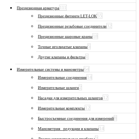
111
Прецизионная арматура
55
Прецизионные фитинги LET-LOK
32
Прецизионные резьбовые соединители
18
Прецизионные шаровые краны
5
Точные игольчатые клапаны
1
Другие клапаны и фильтры
64
Измерительные системы и манометры
14
Измерительные соединения
2
Измерительные шланги
12
Насадки для измерительных шлангов
12
Измерительные комплекты
8
Быстросъемные соединения для измерений
14
Манометрия_ редукции и клапаны
2
Другие измерительные приборы