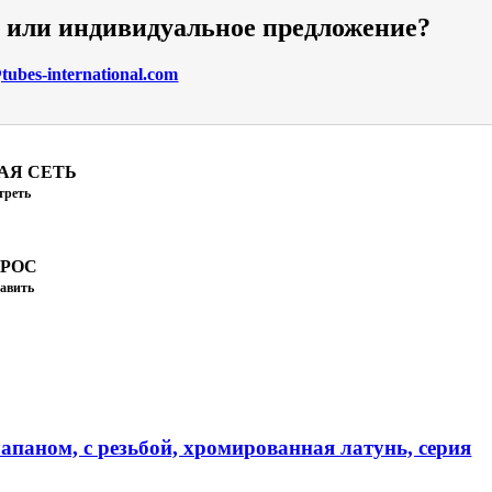
и или индивидуальное предложение?
ubes-international.com
АЯ СЕТЬ
треть
ПРОС
авить
апаном, с резьбой, хромированная латунь, серия