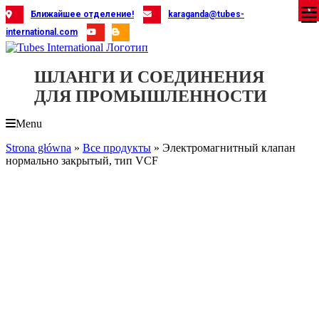
Skip
X
X
X
X
X
X
X
X
X
X
X
X
X
X
X
X
X
X
X
Ближайшее отделение!
karaganda@tubes-
to
international.com
content
ШЛАНГИ И СОЕДИНЕНИЯ
ДЛЯ ПРОМЫШЛЕННОСТИ
Menu
Strona główna
»
Все продукты
»
Электромагнитный клапан
нормально закрытый, тип VCF