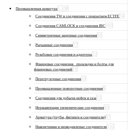
1 338
Промышленная арматура
34
Соединения TW и соединения с покрытием ECTFE
103
Соединения CAMLOCK и соединения IBC
91
Симметричные зацепные соединения
77
Рычажные соединения
22
Резьбовые соединения и адаптеры
Фланцевые соединения_ прокладки и болты для
19
фланцевых соединений
23
Перегрузочные соединения
6
Промышленные поворотные соединения
13
Соединения для добычи нефти и газа
43
Нержавеющие гигиенические соединения
87
Арматура (трубы, фитинги и соединители)
152
Наконечники и низкодавленые соединители