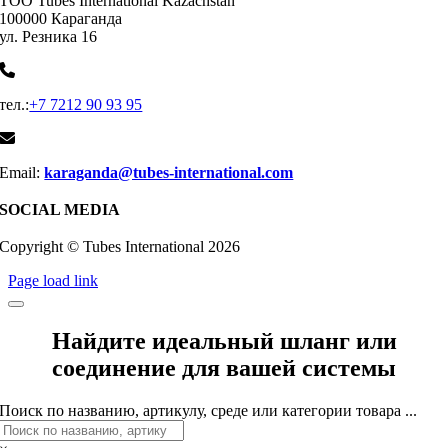
ТОО Tubes International Kazachstan
100000 Караганда
ул. Резника 16
тел.:
+7 7212 90 93 95
Email:
karaganda@tubes-international.com
SOCIAL MEDIA
Copyright © Tubes International
2026
Page load link
Найдите идеальный шланг или
соединение для вашей системы
Поиск по названию, артикулу, среде или категории товара ...